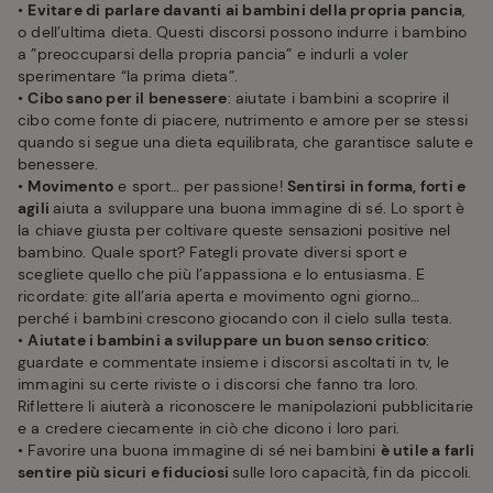
•
Evitare di parlare davanti ai bambini della propria pancia
,
o dell’ultima dieta. Questi discorsi possono indurre i bambino
a ”preoccuparsi della propria pancia” e indurli a voler
sperimentare “la prima dieta”.
•
Cibo sano per il benessere
: aiutate i bambini a scoprire il
cibo come fonte di piacere, nutrimento e amore per se stessi
quando si segue una dieta equilibrata, che garantisce salute e
benessere.
•
Movimento
e sport… per passione!
Sentirsi in forma, forti e
agili
aiuta a sviluppare una buona immagine di sé. Lo sport è
la chiave giusta per coltivare queste sensazioni positive nel
bambino. Quale sport? Fategli provate diversi sport e
scegliete quello che più l’appassiona e lo entusiasma. E
ricordate: gite all’aria aperta e movimento ogni giorno…
perché i bambini crescono giocando con il cielo sulla testa.
•
Aiutate i bambini a sviluppare un buon senso critico
:
guardate e commentate insieme i discorsi ascoltati in tv, le
immagini su certe riviste o i discorsi che fanno tra loro.
Riflettere li aiuterà a riconoscere le manipolazioni pubblicitarie
e a credere ciecamente in ciò che dicono i loro pari.
• Favorire una buona immagine di sé nei bambini
è utile a farli
sentire più sicuri e fiduciosi
sulle loro capacità, fin da piccoli.