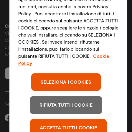
tuoi dati, consulta anche la nostra Privacy
Lavora con noi
Impostazioni Cookie
Policy . Puoi accettare l’installazione di tutti i
cookie cliccando sul pulsante ACCETTA TUTTI
Le cooperative
Accessibilità
CONAD SOCIETÀ COOPERATIVA
I COOKIE, oppure scegliere le singole tipologie
Via Michelino, 59 | 40127 BOLOGNA
che vuoi installare, cliccando su SELEZIONA I
News & Approfondimenti
D&I e Parità di Genere
Codice Fiscale e Registro Imprese
COOKIES . Se invece intendi rifiutarne
di Bologna 00865960157
l’installazione, puoi farlo cliccando sul
Richiami prodotto
Strategia Fiscale
PARTITA IVA 03320960374
pulsante RIFIUTA TUTTI I COOKIE.
Cookie
Policy
Whistleblowing
Servizio clienti
SELEZIONA I COOKIES
Seguici sui Social:
RIFIUTA TUTTI I COOKIE
ACCETTA TUTTI I COOKIE