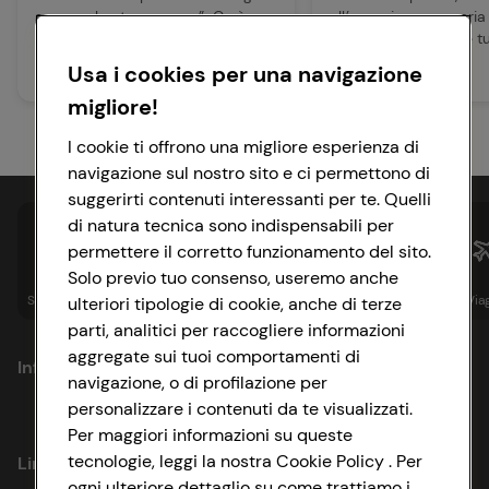
sempre la stessa cosa”. Così
all’energia necessaria
diceva Ippocrate, nel 400 a.C. La
crescere e svolgere tu
prima ...
attività della gio...
Usa i cookies per una navigazione
Leggi articolo
Leggi articolo
migliore!
I cookie ti offrono una migliore esperienza di
navigazione sul nostro sito e ci permettono di
suggerirti contenuti interessanti per te. Quelli
di natura tecnica sono indispensabili per
permettere il corretto funzionamento del sito.
Solo previo tuo consenso, useremo anche
Spesa online
Assicurazioni
Sapori&
Istituzionale
Via
ulteriori tipologie di cookie, anche di terze
parti, analitici per raccogliere informazioni
aggregate sui tuoi comportamenti di
Informazioni
navigazione, o di profilazione per
personalizzare i contenuti da te visualizzati.
Privacy Policy
Per maggiori informazioni su queste
tecnologie, leggi la nostra Cookie Policy . Per
Link utili
Cookie Policy
ogni ulteriore dettaglio su come trattiamo i