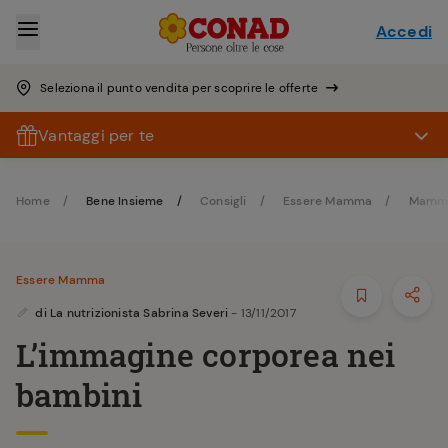
Accedi
Seleziona il punto vendita per scoprire le offerte
Vantaggi per te
Home
Bene Insieme
Consigli
Essere Mamma
Mamma
Essere Mamma
di
La nutrizionista Sabrina Severi
- 13/11/2017
L’immagine corporea nei
bambini