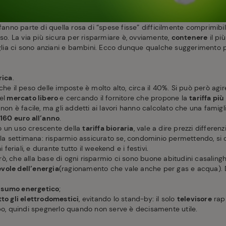
fanno parte di quella rosa di “spese fisse” difficilmente comprimibili,
eso. La via più sicura per risparmiare è, ovviamente,
contenere
il pi
miglia ci sono anziani e bambini. Ecco dunque qualche suggerimento 
rica
.
che il peso delle imposte è molto alto, circa il 40%. Si può però agi
el
mercato libero
e cercando il fornitore che propone la
tariffa pi
 non è facile, ma gli addetti ai lavori hanno calcolato che una fami
160 euro all’anno
.
ato un uso crescente della
tariffa bioraria
, vale a dire prezzi differe
ella settimana: risparmio assicurato se, condominio permettendo, si
i feriali, e durante tutto il weekend e i festivi.
, che alla base di ogni risparmio ci sono buone abitudini casalingh
vole dell’energia
(ragionamento che vale anche per gas e acqua). 
nsumo energetico
;
to gli elettrodomestici
, evitando lo stand-by: il solo
televisore
rapp
ipo, quindi spegnerlo quando non serve è decisamente utile.