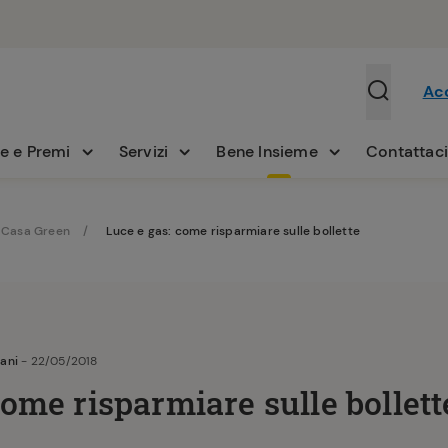
Ac
e e Premi
Servizi
Bene Insieme
Contattac
Casa Green
Luce e gas: come risparmiare sulle bollette
iani
- 22/05/2018
come risparmiare sulle bollett