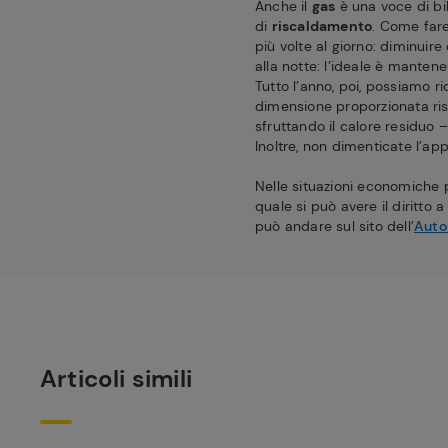
Anche il
gas
è una voce di bi
di
riscaldamento
. Come far
più volte al giorno: diminuir
alla notte: l’ideale è manten
Tutto l’anno, poi, possiamo r
dimensione proporzionata risp
sfruttando il calore residuo 
Inoltre, non dimenticate l’a
Nelle situazioni economiche par
quale si può avere il diritto a
può andare sul sito dell’
Autor
Articoli simili