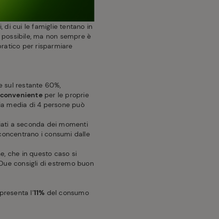
 di cui le famiglie tentano in
ù possibile, ma non sempre è
pratico per risparmiare
re sul restante 60%,
ù conveniente
per le proprie
glia media di 4 persone può
nziati a seconda dei momenti
 concentrano i consumi dalle
e, che in questo caso si
Due consigli di estremo buon
resenta l’
11%
del consumo