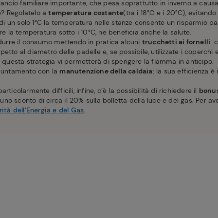
lancio familiare importante, che pesa soprattutto in inverno a causa
e? Regolatelo a
temperatura costante
(tra i 18°C e i 20°C), evitand
e di un solo 1°C la temperatura nelle stanze consente un risparmio pa
ere la temperatura sotto i 10°C, ne beneficia anche la salute.
idurre il consumo mettendo in pratica alcuni
trucchetti ai fornelli
: 
etto al diametro delle padelle e, se possibile, utilizzate i coperchi 
– questa strategia vi permetterà di spengere la fiamma in anticipo.
ppuntamento con la
manutenzione della caldaia
: la sua efficienza è 
ticolarmente difficili, infine, c’è la possibilità di richiedere il
bonus
 uno sconto di circa il 20% sulla bolletta della luce e del gas. Per ave
ità dell’Energia e del Gas
.