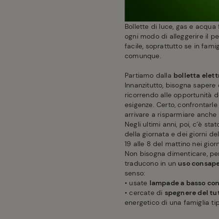
Bollette di luce, gas e acqua 
ogni modo di alleggerire il p
facile, soprattutto se in fa
comunque.
Partiamo dalla
bolletta elett
Innanzitutto, bisogna sapere 
ricorrendo alle opportunità d
esigenze. Certo, confrontarle
arrivare a risparmiare anche
Negli ultimi anni, poi, c’è st
della giornata e dei giorni d
19 alle 8 del mattino nei giorn
Non bisogna dimenticare, però
traducono in un
uso consape
senso:
• usate
lampade a basso co
• cercate di
spegnere del tut
energetico di una famiglia t