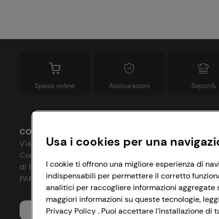
Spesa online
Assicurazioni
Sapori&
CONAD SOCIETÀ COOPERATIVA
Usa i cookies per una navigazi
Via Michelino, 59 | 40127 BOLOGNA
Codice Fiscale e Registro Imprese
P
I cookie ti offrono una migliore esperienza di nav
di Bologna 00865960157
indispensabili per permettere il corretto funzion
C
PARTITA IVA 03320960374
analitici per raccogliere informazioni aggregate s
I
maggiori informazioni su queste tecnologie, leggi 
Servizio clienti
Privacy Policy . Puoi accettare l’installazione d
A