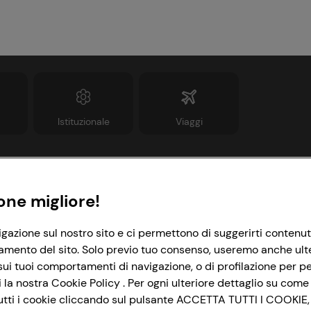
Istituzionale
Viaggi
Informazioni
Link utili
one migliore!
rivacy Policy
Lavora con noi
igazione sul nostro sito e ci permettono di suggerirti contenut
amento del sito. Solo previo tuo consenso, useremo anche ulteri
ookie Policy
Le cooperative
ui tuoi comportamenti di navigazione, o di profilazione per per
mpostazioni Cookie
News & Approfondimenti
la nostra Cookie Policy . Per ogni ulteriore dettaglio su come 
i tutti i cookie cliccando sul pulsante ACCETTA TUTTI I COOKIE,
ccessibilità
Richiami prodotto