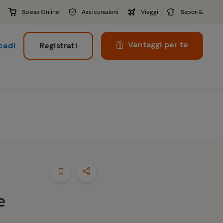
Spesa Online
Assicurazioni
Viaggi
Sapori&
Vantaggi per te
cedi
Registrati
i
e