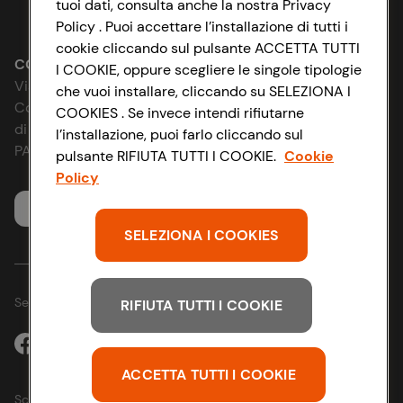
tuoi dati, consulta anche la nostra Privacy
Lavora con noi
Impostazioni Cookie
Policy . Puoi accettare l’installazione di tutti i
cookie cliccando sul pulsante ACCETTA TUTTI
Le cooperative
Accessibilità
CONAD SOCIETÀ COOPERATIVA
I COOKIE, oppure scegliere le singole tipologie
Via Michelino, 59 | 40127 BOLOGNA
che vuoi installare, cliccando su SELEZIONA I
News & Approfondimenti
D&I e Parità di Genere
Codice Fiscale e Registro Imprese
COOKIES . Se invece intendi rifiutarne
di Bologna 00865960157
l’installazione, puoi farlo cliccando sul
Richiami prodotto
Strategia Fiscale
PARTITA IVA 03320960374
pulsante RIFIUTA TUTTI I COOKIE.
Cookie
Policy
Whistleblowing
Servizio clienti
SELEZIONA I COOKIES
Seguici sui Social:
RIFIUTA TUTTI I COOKIE
ACCETTA TUTTI I COOKIE
Scarica l'app