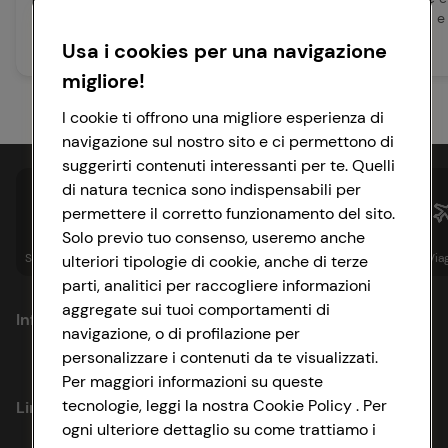
in rete, scegliere il menu e i cibi
conservare la frutta e
da...
di stagion...
Usa i cookies per una navigazione
Leggi articolo
Leggi articolo
migliore!
I cookie ti offrono una migliore esperienza di
navigazione sul nostro sito e ci permettono di
suggerirti contenuti interessanti per te. Quelli
di natura tecnica sono indispensabili per
permettere il corretto funzionamento del sito.
Solo previo tuo consenso, useremo anche
Spesa online
Assicurazioni
Sapori&
Istituzionale
Via
ulteriori tipologie di cookie, anche di terze
parti, analitici per raccogliere informazioni
aggregate sui tuoi comportamenti di
Informazioni
navigazione, o di profilazione per
personalizzare i contenuti da te visualizzati.
Privacy Policy
Per maggiori informazioni su queste
tecnologie, leggi la nostra Cookie Policy . Per
Link utili
Cookie Policy
ogni ulteriore dettaglio su come trattiamo i