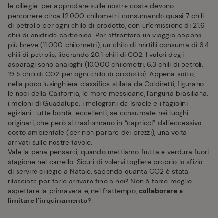
le ciliegie: per approdare sulle nostre coste devono
percorrere circa 12.000 chilometri, consumando quasi 7 chili
di petrolio per ogni chilo di prodotto, con un'emissione di 21.6
chili di anidride carbonica. Per affrontare un viaggio appena
più breve (11.000 chilometri), un chilo di mirtilli consuma di 6.4
chili di petrolio, liberando 20.1 chili di CO2. I valori degli
asparagi sono analoghi (10.000 chilometri, 6.3 chili di petroli,
19.5 chili di CO2 per ogni chilo di prodotto). Appena sotto,
nella poco lusinghiera classifica stilata da Coldiretti, figurano
le noci della California, le more messicane, l'anguria brasiliana,
i meloni di Guadalupe, i melograni da Israele e i fagiolini
egiziani: tutte bontà eccellenti, se consumate nei luoghi
originari, che però si trasformano in “capricci” dall'eccessivo
costo ambientale (per non parlare dei prezzi), una volta
arrivati sulle nostre tavole.
Vale la pena pensarci, quando mettiamo frutta e verdura fuori
stagione nel carrello. Sicuri di volervi togliere proprio lo sfizio
di servire ciliegie a Natale, sapendo quanta CO2 è stata
rilasciata per farle arrivare fino a noi? Non è forse meglio
aspettare la primavera e, nel frattempo,
collaborare a
limitare l'inquinamento
?