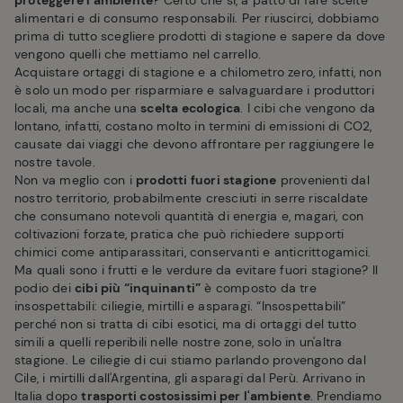
proteggere l'ambiente
? Certo che si, a patto di fare scelte
alimentari e di consumo responsabili. Per riuscirci, dobbiamo
prima di tutto scegliere prodotti di stagione e sapere da dove
vengono quelli che mettiamo nel carrello.
Acquistare ortaggi di stagione e a chilometro zero, infatti, non
è solo un modo per risparmiare e salvaguardare i produttori
locali, ma anche una
scelta ecologica
. I cibi che vengono da
lontano, infatti, costano molto in termini di emissioni di CO2,
causate dai viaggi che devono affrontare per raggiungere le
nostre tavole.
Non va meglio con i
prodotti fuori stagione
provenienti dal
nostro territorio, probabilmente cresciuti in serre riscaldate
che consumano notevoli quantità di energia e, magari, con
coltivazioni forzate, pratica che può richiedere supporti
chimici come antiparassitari, conservanti e anticrittogamici.
Ma quali sono i frutti e le verdure da evitare fuori stagione? Il
podio dei
cibi più “inquinanti”
è composto da tre
insospettabili: ciliegie, mirtilli e asparagi. “Insospettabili”
perché non si tratta di cibi esotici, ma di ortaggi del tutto
simili a quelli reperibili nelle nostre zone, solo in un'altra
stagione. Le ciliegie di cui stiamo parlando provengono dal
Cile, i mirtilli dall'Argentina, gli asparagi dal Perù. Arrivano in
Italia dopo
trasporti costosissimi per l'ambiente
. Prendiamo