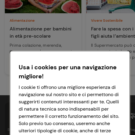
Alimentazione
Vivere Sostenibile
Alimentazione per bambini
Fare la spesa con i
in età pre-scolare
figli aiuta l’ambien
Prima colazione, merenda,
Il Supermercato può 
pranzo, merenda e cena: questa
un importante luogo e
la successione ottimale dei pasti
dove trasmettere ai pr
per nutri...
valori...
Usa i cookies per una navigazione
Leggi articolo
Leggi articolo
migliore!
I cookie ti offrono una migliore esperienza di
navigazione sul nostro sito e ci permettono di
suggerirti contenuti interessanti per te. Quelli
di natura tecnica sono indispensabili per
permettere il corretto funzionamento del sito.
Solo previo tuo consenso, useremo anche
Spesa online
Assicurazioni
Sapori&
Istituzionale
Via
ulteriori tipologie di cookie, anche di terze