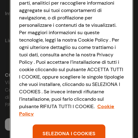
parti, analitici per raccogliere informazioni
aggregate sui tuoi comportamenti di
Informazioni
navigazione, o di profilazione per
personalizzare i contenuti da te visualizzati.
Privacy Policy
Per maggiori informazioni su queste
tecnologie, leggi la nostra Cookie Policy . Per
Link utili
Cookie Policy
ogni ulteriore dettaglio su come trattiamo i
tuoi dati, consulta anche la nostra Privacy
Lavora con noi
Impostazioni Cookie
Policy . Puoi accettare l’installazione di tutti i
cookie cliccando sul pulsante ACCETTA TUTTI
Le cooperative
Accessibilità
CONAD SOCIETÀ COOPERATIVA
I COOKIE, oppure scegliere le singole tipologie
Via Michelino, 59 | 40127 BOLOGNA
che vuoi installare, cliccando su SELEZIONA I
News & Approfondimenti
D&I e Parità di Genere
Codice Fiscale e Registro Imprese
COOKIES . Se invece intendi rifiutarne
di Bologna 00865960157
l’installazione, puoi farlo cliccando sul
Richiami prodotto
Strategia Fiscale
PARTITA IVA 03320960374
pulsante RIFIUTA TUTTI I COOKIE.
Cookie
Policy
Whistleblowing
Servizio clienti
SELEZIONA I COOKIES