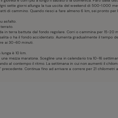
 il giovedì e corri più a lungo il sabato o la domenica. Parti dalla di
Ogni sette giorni allunga la tua uscita del weekend di 500-1.000 met
tratti di cammino. Quando riesci a fare almeno 6 km, sei pronto per 
u asfalto.
sterrato.
da in terra battuta dal fondo regolare. Corri o cammina per 15-20 min
salita o ha il fondo accidentato. Aumenta gradualmente il tempo del
are ai 30-60 minuti.
a lunga è 10 km.
na mezza maratona. Scegline una in calendario tra 10-16 settimane
tando al contempo il ritmo. La settimana in cui non aumenti il chilom
go” precedente. Continua fino ad arrivare a correre per 21 chilometri