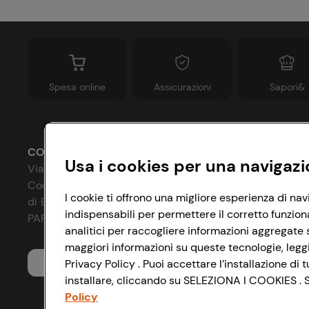
Spesa online
Assicurazioni
Sapori&
CONAD SOCIETÀ COOPERATIVA
Usa i cookies per una navigazi
Via Michelino, 59 | 40127 BOLOGNA
Codice Fiscale e Registro Imprese
P
I cookie ti offrono una migliore esperienza di nav
di Bologna 00865960157
indispensabili per permettere il corretto funzion
C
PARTITA IVA 03320960374
analitici per raccogliere informazioni aggregate s
I
maggiori informazioni su queste tecnologie, leggi 
Privacy Policy . Puoi accettare l’installazione d
Servizio clienti
A
installare, cliccando su SELEZIONA I COOKIES . Se
D
Policy