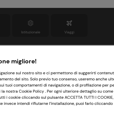
Istituzionale
Viaggi
Informazioni
Link utili
one migliore!
rivacy Policy
Lavora con noi
igazione sul nostro sito e ci permettono di suggerirti contenut
amento del sito. Solo previo tuo consenso, useremo anche ulteri
ookie Policy
Le cooperative
ui tuoi comportamenti di navigazione, o di profilazione per per
mpostazioni Cookie
News & Approfondimenti
la nostra Cookie Policy . Per ogni ulteriore dettaglio su come 
i tutti i cookie cliccando sul pulsante ACCETTA TUTTI I COOKIE,
ccessibilità
Richiami prodotto
 invece intendi rifiutarne l’installazione, puoi farlo cliccan
&I e Parità di Genere
Whistleblowing