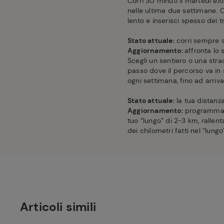
Corri 30 minuti il martedì e/o
nelle ultime due settimane. 
lento e inserisci spesso dei 
Stato attuale:
corri sempre s
Aggiornamento:
affronta lo 
Scegli un sentiero o una stra
passo dove il percorso va in 
ogni settimana, fino ad arriv
Stato attuale:
la tua distanz
Aggiornamento:
programma u
tuo “lungo” di 2-3 km, rallen
dei chilometri fatti nel “lun
Articoli simili