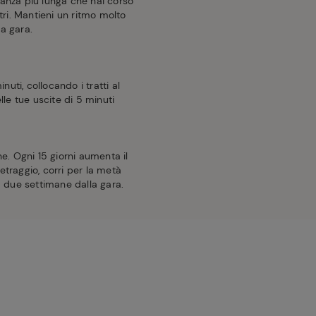
stanza più lunga che hai corso
ri. Mantieni un ritmo molto
la gara.
uti, collocando i tratti al
le tue uscite di 5 minuti
. Ogni 15 giorni aumenta il
etraggio, corri per la metà
 a due settimane dalla gara.