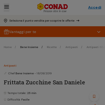
Accedi
Seleziona il punto vendita per scoprire le offerte
Vantaggi per te
Home
Bene Insieme
Ricette
Antipasti
Antipasti Sfiz
Antipasti
Chef
Bene Insieme
- 18/09/2019
Frittata Zucchine San Daniele
Tempo totale
: 25 min
Difficoltà
: Facile