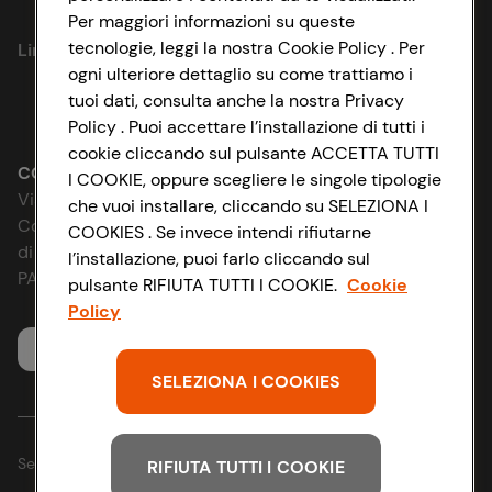
Privacy Policy
Per maggiori informazioni su queste
tecnologie, leggi la nostra Cookie Policy . Per
Link utili
Cookie Policy
ogni ulteriore dettaglio su come trattiamo i
tuoi dati, consulta anche la nostra Privacy
Lavora con noi
Impostazioni Cookie
Policy . Puoi accettare l’installazione di tutti i
cookie cliccando sul pulsante ACCETTA TUTTI
Le cooperative
Accessibilità
CONAD SOCIETÀ COOPERATIVA
I COOKIE, oppure scegliere le singole tipologie
Via Michelino, 59 | 40127 BOLOGNA
che vuoi installare, cliccando su SELEZIONA I
News & Approfondimenti
D&I e Parità di Genere
Codice Fiscale e Registro Imprese
COOKIES . Se invece intendi rifiutarne
di Bologna 00865960157
l’installazione, puoi farlo cliccando sul
Richiami prodotto
Strategia Fiscale
PARTITA IVA 03320960374
pulsante RIFIUTA TUTTI I COOKIE.
Cookie
Policy
Whistleblowing
Servizio clienti
SELEZIONA I COOKIES
Seguici sui Social:
RIFIUTA TUTTI I COOKIE