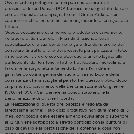
Ovviamente il protagonista non può che essere lui: il
prosciutto di San Daniele DOP: buonissimo se gustato da solo,
come antipasto accompagnato con il Grana Padano, con
caprino e mele e, perché no, come ingrediente di una gustosa
frittata.
Questo eccezionale salume viene prodotto esclusivamente
nella zona di San Daniele in Friuli da 31 aziende locali
specializzate, e la sua bontà viene garantita dal marchio del
consorzio. Si tratta di uno dei prosciutti più apprezzati in tutto
il mondo per via delle sue caratteristiche uniche legate alla
particolarità del territorio: infatti è il particolare microclima a
favorirne la stagionatura, tenendo lontana l’umidità e
garantendo così la genesi del suo aroma morbido, e della
consistenza che si scioglie al palato. Per questo motivo, dopo
un primo riconoscimento della Denominazione di Origine nel
1970, nel 1996 il San Daniele ha conquistato anche la
Denominazione di Origine Protetta.
La realizzazione di questa prelibatezza è regolata da
strettissime norme: il suo ciclo produttivo non dura meno di 13
mesi, ogni coscia deve essere almeno equivalente o superiore
ai 12 Kg, viene sottoposto a stretto controllo con la puntura di
osso di cavallo e la percussione della cotenna e, cosa non