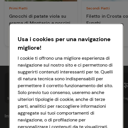
Primi Piatti
Secondi Piatti
Gnocchi di patate viola su
Filetto in Crosta c
crema di Montasio e porcini
Funghi
Usa i cookies per una navigazione
40 min
90 min
Media
Facile
migliore!
I cookie ti offrono una migliore esperienza di
navigazione sul nostro sito e ci permettono di
suggerirti contenuti interessanti per te. Quelli
di natura tecnica sono indispensabili per
permettere il corretto funzionamento del sito.
Solo previo tuo consenso, useremo anche
Spesa online
Assicurazioni
Sapori&
Istituzionale
Via
ulteriori tipologie di cookie, anche di terze
parti, analitici per raccogliere informazioni
aggregate sui tuoi comportamenti di
Informazioni
navigazione, o di profilazione per
personalizzare i contenuti da te visualizzati.