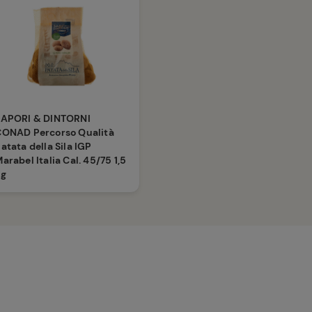
SAPORI & DINTORNI
CONAD Percorso Qualità
atata della Sila IGP
arabel Italia Cal. 45/75 1,5
kg