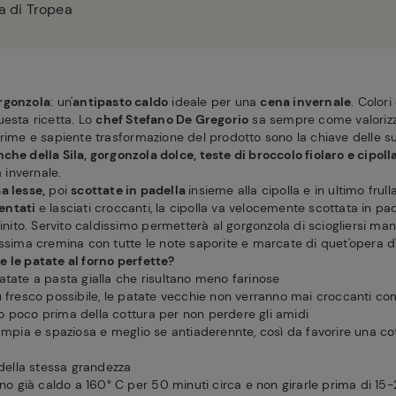
sa di Tropea
rgonzola
: un'
antipasto caldo
ideale per una
cena invernale
. Colori
uesta ricetta. Lo
chef Stefano De Gregorio
sa sempre come valorizzar
prime e sapiente trasformazione del prodotto sono la chiave delle su
che della Sila, gorgonzola dolce, teste di broccolo fiolaro e cipoll
a invernale.
a lesse,
poi
scottate in padella
insieme alla cipolla e in ultimo frulla
entati
e lasciati croccanti, la cipolla va velocemente scottata in pad
finito. Servito caldissimo permetterà al gorgonzola di sciogliersi 
issima cremina con tutte le note saporite e marcate di quet'opera d
 le patate al forno perfette?
atate a pasta gialla che risultano meno farinose
ù fresco possibile, le patate vecchie non verranno mai croccanti co
 poco prima della cottura per non perdere gli amidi
 ampia e spaziosa e meglio se antiaderennte, così da favorire una 
e della stessa grandezza
rno già caldo a 160° C per 50 minuti circa e non girarle prima di 15