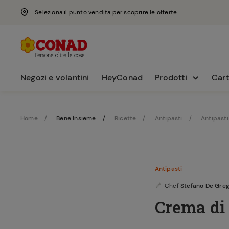
Seleziona il punto vendita per scoprire le offerte
Negozi e volantini
HeyConad
Prodotti
Cart
Home
Bene Insieme
Ricette
Antipasti
Antipasti
Antipasti
Chef
Stefano De Greg
Crema di 