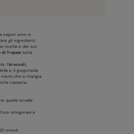
 e sapori sono in
e gli ingredienti,
e ricette e del suo
a di Tropea:
tutta
te. I
broccoli,
ella e, il gorgonzola
man mano che si mangia
'arte casearia.
me quelle novelle
cottura omogenea e
-20 minuti