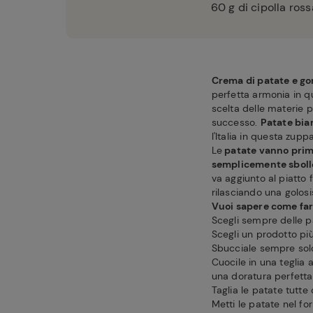
60
g di cipolla ros
Crema di patate e go
perfetta armonia in q
scelta delle materie 
successo.
Patate bian
l'Italia in questa zupp
Le
patate vanno prim
semplicemente sboll
va aggiunto al piatto 
rilasciando una golos
Vuoi sapere come fare
Scegli sempre delle p
Scegli un prodotto pi
Sbucciale sempre solo
Cuocile in una teglia
una doratura perfetta
Taglia le patate tutt
Metti le patate nel fo