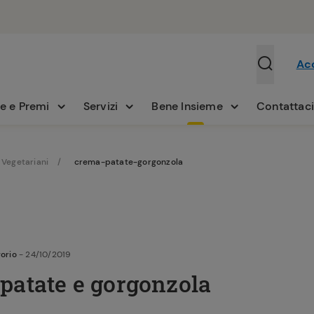
Ac
e e Premi
Servizi
Bene Insieme
Contattac
 Vegetariani
crema-patate-gorgonzola
orio
- 24/10/2019
patate e gorgonzola