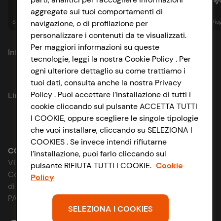
aggregate sui tuoi comportamenti di
Spesa online
Assicurazioni
Sapori&
Istituzionale
Via
navigazione, o di profilazione per
personalizzare i contenuti da te visualizzati.
Per maggiori informazioni su queste
Informazioni
tecnologie, leggi la nostra Cookie Policy . Per
ogni ulteriore dettaglio su come trattiamo i
Privacy Policy
tuoi dati, consulta anche la nostra Privacy
Policy . Puoi accettare l’installazione di tutti i
Link utili
Cookie Policy
cookie cliccando sul pulsante ACCETTA TUTTI
I COOKIE, oppure scegliere le singole tipologie
Lavora con noi
Impostazioni Cookie
che vuoi installare, cliccando su SELEZIONA I
COOKIES . Se invece intendi rifiutarne
Le cooperative
Accessibilità
CONAD SOCIETÀ COOPERATIVA
l’installazione, puoi farlo cliccando sul
Via Michelino, 59 | 40127 BOLOGNA
pulsante RIFIUTA TUTTI I COOKIE.
Cookie
News & Approfondimenti
D&I e Parità di Genere
Codice Fiscale e Registro Imprese
Policy
di Bologna 00865960157
Richiami prodotto
Strategia Fiscale
PARTITA IVA 03320960374
SELEZIONA I COOKIES
Whistleblowing