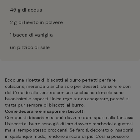
45
g di acqua
2
g di lievito in polvere
1
bacca di vaniglia
un pizzico di sale
Ecco una
ricetta di biscotti
al burro perfetti per fare
colazione, merenda o anche solo per dessert. Da servire con
del tè caldo allo zenzero con un cucchiaino di miele sono
buonissimi e saporiti. Unica regola: non esagerare, perché si
tratta pur sempre di
biscotti al burro
.
Come decorare e insaporire i biscotti
Con questi
biscottini
si può davvero dare spazio alla fantasia.
I biscotti al burro sono già di loro davvero morbodoi e gustosi
ma al tempo stesso croccanti. Se farciti, decorato o insaporiti
in qualunque modo, rendono ancora di più! Così, si possono