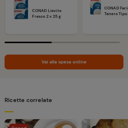
CONAD Fari
CONAD Lievito
Tenero Tipo
Fresco 2 x 25 g
Vai alla spesa online
Ricette correlate