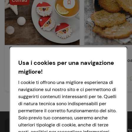
Conad
Dolci e Dessert
Dolci e Dessert
Biscotti Babbo Natale
Biscotti alla Quino
Usa i cookies per una navigazione
Mandorle
migliore!
90 min
Media
I cookie ti offrono una migliore esperienza di
oltre 90 min
Facile
navigazione sul nostro sito e ci permettono di
suggerirti contenuti interessanti per te. Quelli
di natura tecnica sono indispensabili per
permettere il corretto funzionamento del sito.
Solo previo tuo consenso, useremo anche
ulteriori tipologie di cookie, anche di terze
parti, analitici per raccogliere informazioni