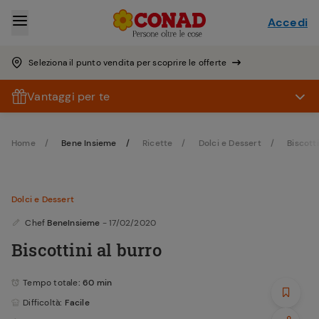
Accedi
Seleziona il punto vendita per scoprire le offerte
Vantaggi per te
Home
Bene Insieme
Ricette
Dolci e Dessert
Biscotti
Dolci e Dessert
Chef
BeneInsieme
- 17/02/2020
Biscottini al burro
Tempo totale
: 60 min
Difficoltà
: Facile