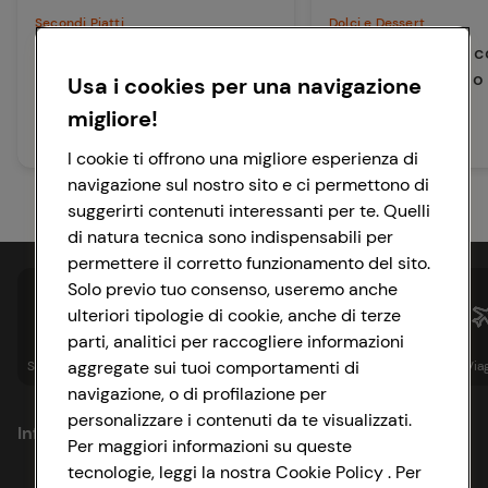
Secondi Piatti
Dolci e Dessert
Hamburger di Ceci con Salsa
Gelato al Melone c
di Avocado
Greco ed Eritritolo
Usa i cookies per una navigazione
migliore!
85 min
15 min
Media
Facile
I cookie ti offrono una migliore esperienza di
navigazione sul nostro sito e ci permettono di
suggerirti contenuti interessanti per te. Quelli
di natura tecnica sono indispensabili per
permettere il corretto funzionamento del sito.
Solo previo tuo consenso, useremo anche
ulteriori tipologie di cookie, anche di terze
parti, analitici per raccogliere informazioni
aggregate sui tuoi comportamenti di
Spesa online
Assicurazioni
Sapori&
Istituzionale
Via
navigazione, o di profilazione per
personalizzare i contenuti da te visualizzati.
Informazioni
Per maggiori informazioni su queste
tecnologie, leggi la nostra Cookie Policy . Per