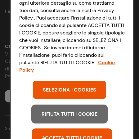
Privacy Policy
ogni ulteriore dettaglio su come trattiamo i
tuoi dati, consulta anche la nostra Privacy
Link utili
Cookie Policy
Policy . Puoi accettare l’installazione di tutti i
cookie cliccando sul pulsante ACCETTA TUTTI
Lavora con noi
Impostazioni Cookie
I COOKIE, oppure scegliere le singole tipologie
che vuoi installare, cliccando su SELEZIONA I
Le cooperative
Accessibilità
CONAD SOCIETÀ COOPERATIVA
COOKIES . Se invece intendi rifiutarne
Via Michelino, 59 | 40127 BOLOGNA
l’installazione, puoi farlo cliccando sul
News & Approfondimenti
D&I e Parità di Genere
Codice Fiscale e Registro Imprese
pulsante RIFIUTA TUTTI I COOKIE.
Cookie
di Bologna 00865960157
Policy
Richiami prodotto
Strategia Fiscale
PARTITA IVA 03320960374
Whistleblowing
SELEZIONA I COOKIES
Servizio clienti
RIFIUTA TUTTI I COOKIE
Seguici sui Social:
ACCETTA TUTTI I COOKIE