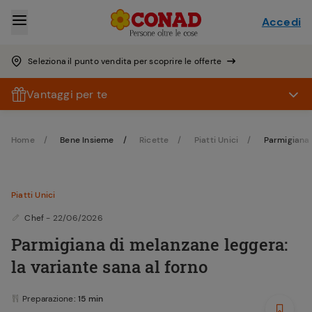
Accedi
Seleziona il punto vendita per scoprire le offerte
Vantaggi per te
Home
Bene Insieme
Ricette
Piatti Unici
Parmigiana 
Piatti Unici
Chef
- 22/06/2026
Parmigiana di melanzane leggera:
la variante sana al forno
Preparazione
: 15 min