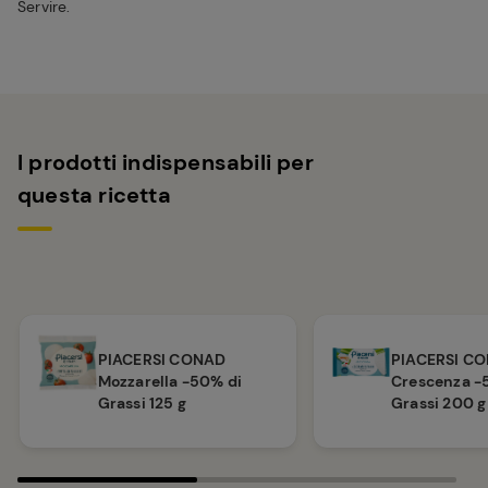
Servire.
I prodotti indispensabili per
questa ricetta
PIACERSI C
PIACERSI CONAD
Crescenza -
Mozzarella -50% di
Grassi 200 g
Grassi 125 g