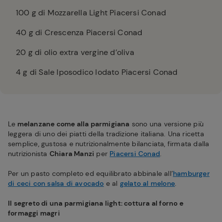
100
g di Mozzarella Light Piacersi Conad
40
g di Crescenza Piacersi Conad
20
g di olio extra vergine d’oliva
4
g di Sale Iposodico Iodato Piacersi Conad
Le
melanzane come alla parmigiana
sono una versione più
leggera di uno dei piatti della tradizione italiana. Una ricetta
semplice, gustosa e nutrizionalmente bilanciata, firmata dalla
nutrizionista
Chiara Manzi
per
Piacersi Conad
.
Per un pasto completo ed equilibrato abbinale all’
hamburger
di ceci con salsa di avocado
e al
gelato al melone
.
Il segreto di una parmigiana light: cottura al forno e
formaggi magri