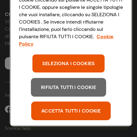
I COOKIE, oppure scegliere le singole tipologie
Le cooperative
Accessibilità
CONAD SOCIETÀ COOPERATIVA
che vuoi installare, cliccando su SELEZIONA I
Via Michelino, 59 | 40127 BOLOGNA
COOKIES . Se invece intendi rifiutarne
News & Approfondimenti
D&I e Parità di Genere
Codice Fiscale e Registro Imprese
l’installazione, puoi farlo cliccando sul
di Bologna 00865960157
pulsante RIFIUTA TUTTI I COOKIE.
Cookie
Richiami prodotto
Strategia Fiscale
PARTITA IVA 03320960374
Policy
Whistleblowing
SELEZIONA I COOKIES
Servizio clienti
RIFIUTA TUTTI I COOKIE
Seguici sui Social:
ACCETTA TUTTI I COOKIE
Scarica l'app