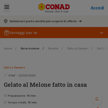
Accedi
Seleziona il punto vendita per scoprire le offerte
Vantaggi per te
Home
Bene Insieme
Ricette
Dolci e Dessert
Dolci Es
Dolci e Dessert
Chef
- 22/06/2026
Gelato al Melone fatto in casa
Preparazione
: 15 min
Tempo totale
: 15 min