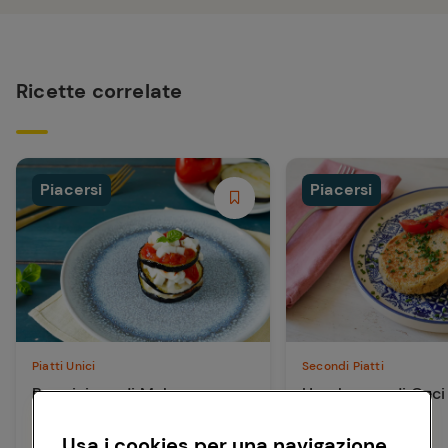
Ricette correlate
Piacersi
Piacersi
Piatti Unici
Secondi Piatti
Parmigiana di Melanzane
Hamburger di Ceci
Light
di Avocado
Usa i cookies per una navigazione