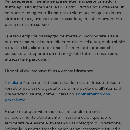
Per
preparare il gelato senza gelatiera
si parte unendo la
frutta agli altri ingredienti e frullando il tutto fino a ottenere un
composto omogeneo. Il composto viene poi congelato in uno
strato sottile e, una volta ben rassodato, frullato nuovamente
prima di essere servito.
Questo semplice passaggio permette di incorporare aria e
ottenere una consistenza più cremosa e vellutata, molto simile
a quella del gelato tradizionale. È un metodo pratico che
consente di preparare un ottimo gelato fatto in casa senza
attrezzature particolari.
I benefici del melone: frutto estivo idratante
Il
melone
è uno dei frutti simbolo dell’estate: fresco, dolce e
versatile, può essere gustato sia a fine pasto sia all’interno di
preparazioni salate, come il classico
abbinamento con il
prosciutto
.
È ricco di acqua, vitamine e sali minerali, nutrienti
particolarmente utili durante i mesi più caldi, quando le
temperature elevate aumentano il fabbisogno di idratazione.
Utilizzarlo in ricette fresche come gelati, smoothie e frullati è