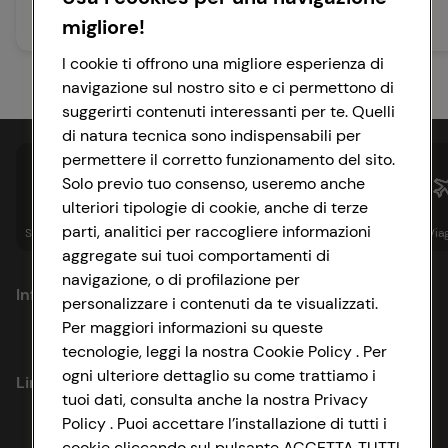
migliore!
35 min
85 min
Facile
Media
I cookie ti offrono una migliore esperienza di
navigazione sul nostro sito e ci permettono di
suggerirti contenuti interessanti per te. Quelli
di natura tecnica sono indispensabili per
permettere il corretto funzionamento del sito.
Solo previo tuo consenso, useremo anche
ulteriori tipologie di cookie, anche di terze
parti, analitici per raccogliere informazioni
Spesa online
Assicurazioni
Sapori&
Istituzionale
Via
aggregate sui tuoi comportamenti di
navigazione, o di profilazione per
Informazioni
personalizzare i contenuti da te visualizzati.
Per maggiori informazioni su queste
Privacy Policy
tecnologie, leggi la nostra Cookie Policy . Per
ogni ulteriore dettaglio su come trattiamo i
Link utili
Cookie Policy
tuoi dati, consulta anche la nostra Privacy
Policy . Puoi accettare l’installazione di tutti i
Lavora con noi
Impostazioni Cookie
cookie cliccando sul pulsante ACCETTA TUTTI