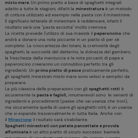
misto mare.
Un primo piatto a base di spaghetti integrali
adatto a tutte le stagioni, difatti la
minestratura
è un metodo
di cottura utilizzato ad esempio nella pasta con il minestrone.
Il significato letterale di minestrare è raddensare, infatti il
risultato sarà una "pasta asciutta" molto cremosa.
La ricetta prevede l'utilizzo di sua maestà il
peperoncino
che
andrà a donare una nota piccante in un piatto di per sè
completo. La croccantezza dei totani, la cremosità degli
spaghetti, la succosità del datterino, la dolcezza del gambero,
la freschezza della mentuccia e le note piccanti di pepe e
peperoncino creeranno un connubbio perfetto tra gli
ingredienti. Un
primo piatto
di pesce
praticamente perfetto,
gli spaghetti minestrati misto mare sono veloci e semplici da
preparare.
La più classica delle preparazioni con gli
spaghetti rotti
è
sicuramente la
pasta e fagioli,
innumerevoli sono le varianti di
ingredienti e procedimenti (paese che vai usanza che trovi),
ma sicuramente quella di usare gli spaghetti rotti, è un usanza
che si espande trasversalmente in tutta Italia. Anche con
il
Minestrone
il risultato sarà strabiliante.
Spaghetti minestrati con patate pancettate e provola
affumicata
è un altro piatto di sicuro successo: basterà