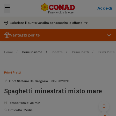
Accedi
Seleziona il punto vendita per scoprire le offerte
Vantaggi per te
Home
Bene Insieme
Ricette
Primi Piatti
Primi Piatti
Primi Piatti
Chef
Stefano De Gregorio
- 30/01/2020
Spaghetti minestrati misto mare
Tempo totale
: 35 min
Difficoltà
: Media