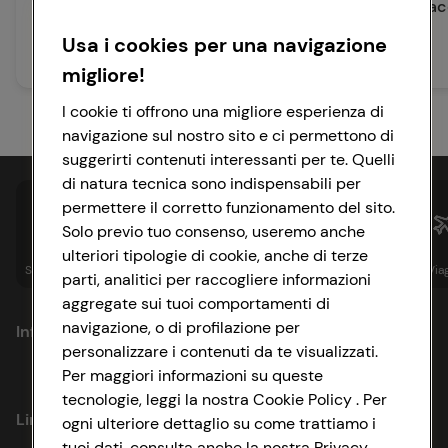
capesante e pistacc
Usa i cookies per una navigazione
20 min
Media
20 min
Media
migliore!
I cookie ti offrono una migliore esperienza di
navigazione sul nostro sito e ci permettono di
suggerirti contenuti interessanti per te. Quelli
di natura tecnica sono indispensabili per
permettere il corretto funzionamento del sito.
Solo previo tuo consenso, useremo anche
ulteriori tipologie di cookie, anche di terze
Spesa online
Assicurazioni
Sapori&
Istituzionale
Via
parti, analitici per raccogliere informazioni
aggregate sui tuoi comportamenti di
navigazione, o di profilazione per
Informazioni
personalizzare i contenuti da te visualizzati.
Per maggiori informazioni su queste
Privacy Policy
tecnologie, leggi la nostra Cookie Policy . Per
Link utili
ogni ulteriore dettaglio su come trattiamo i
Cookie Policy
tuoi dati, consulta anche la nostra Privacy