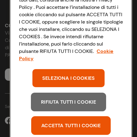
Policy . Puoi accettare l’installazione di tutti i
Lavora con noi
Impostazioni Cookie
cookie cliccando sul pulsante ACCETTA TUTTI
I COOKIE, oppure scegliere le singole tipologie
Le cooperative
Accessibilità
CONAD SOCIETÀ COOPERATIVA
che vuoi installare, cliccando su SELEZIONA I
Via Michelino, 59 | 40127 BOLOGNA
COOKIES . Se invece intendi rifiutarne
News & Approfondimenti
D&I e Parità di Genere
Codice Fiscale e Registro Imprese
l’installazione, puoi farlo cliccando sul
di Bologna 00865960157
pulsante RIFIUTA TUTTI I COOKIE.
Cookie
Richiami prodotto
Strategia Fiscale
PARTITA IVA 03320960374
Policy
Whistleblowing
Servizio clienti
SELEZIONA I COOKIES
RIFIUTA TUTTI I COOKIE
Seguici sui Social:
ACCETTA TUTTI I COOKIE