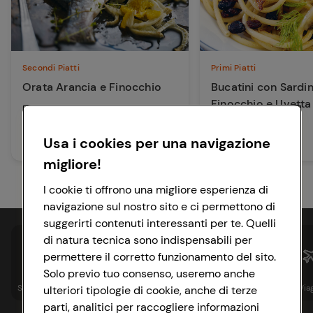
Secondi Piatti
Primi Piatti
Orata Arancia e Finocchio
Bucatini con Sardin
Finocchio e Uvetta
75 min
Facile
Usa i cookies per una navigazione
30 min
Facile
migliore!
I cookie ti offrono una migliore esperienza di
navigazione sul nostro sito e ci permettono di
suggerirti contenuti interessanti per te. Quelli
di natura tecnica sono indispensabili per
permettere il corretto funzionamento del sito.
Solo previo tuo consenso, useremo anche
Spesa online
Assicurazioni
Sapori&
Istituzionale
Via
ulteriori tipologie di cookie, anche di terze
parti, analitici per raccogliere informazioni