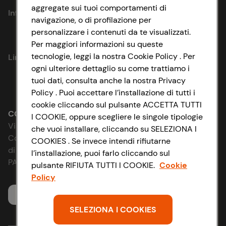
aggregate sui tuoi comportamenti di
Informazioni
navigazione, o di profilazione per
personalizzare i contenuti da te visualizzati.
Privacy Policy
Per maggiori informazioni su queste
tecnologie, leggi la nostra Cookie Policy . Per
Link utili
Cookie Policy
ogni ulteriore dettaglio su come trattiamo i
tuoi dati, consulta anche la nostra Privacy
Lavora con noi
Impostazioni Cookie
Policy . Puoi accettare l’installazione di tutti i
cookie cliccando sul pulsante ACCETTA TUTTI
Le cooperative
Accessibilità
CONAD SOCIETÀ COOPERATIVA
I COOKIE, oppure scegliere le singole tipologie
Via Michelino, 59 | 40127 BOLOGNA
che vuoi installare, cliccando su SELEZIONA I
News & Approfondimenti
D&I e Parità di Genere
Codice Fiscale e Registro Imprese
COOKIES . Se invece intendi rifiutarne
di Bologna 00865960157
l’installazione, puoi farlo cliccando sul
Richiami prodotto
Strategia Fiscale
PARTITA IVA 03320960374
pulsante RIFIUTA TUTTI I COOKIE.
Cookie
Policy
Whistleblowing
Servizio clienti
SELEZIONA I COOKIES