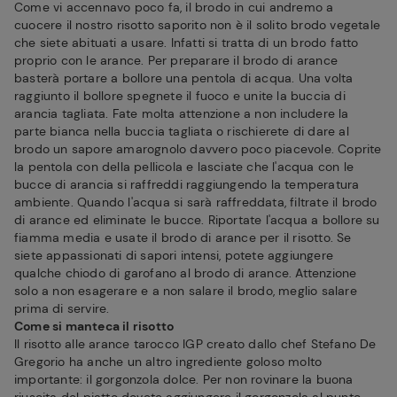
Come vi accennavo poco fa, il brodo in cui andremo a
cuocere il nostro risotto saporito non è il solito brodo vegetale
che siete abituati a usare. Infatti si tratta di un brodo fatto
proprio con le arance. Per preparare il brodo di arance
basterà portare a bollore una pentola di acqua. Una volta
raggiunto il bollore spegnete il fuoco e unite la buccia di
arancia tagliata. Fate molta attenzione a non includere la
parte bianca nella buccia tagliata o rischierete di dare al
brodo un sapore amarognolo davvero poco piacevole. Coprite
la pentola con della pellicola e lasciate che l'acqua con le
bucce di arancia si raffreddi raggiungendo la temperatura
ambiente. Quando l'acqua si sarà raffreddata, filtrate il brodo
di arance ed eliminate le bucce. Riportate l'acqua a bollore su
fiamma media e usate il brodo di arance per il risotto. Se
siete appassionati di sapori intensi, potete aggiungere
qualche chiodo di garofano al brodo di arance. Attenzione
solo a non esagerare e a non salare il brodo, meglio salare
prima di servire.
Come si manteca il risotto
Il risotto alle arance tarocco IGP creato dallo chef Stefano De
Gregorio ha anche un altro ingrediente goloso molto
importante: il gorgonzola dolce. Per non rovinare la buona