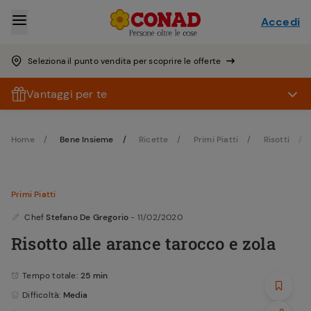
Accedi
Seleziona il punto vendita per scoprire le offerte
Vantaggi per te
Home
Bene Insieme
Ricette
Primi Piatti
Risotti
Primi Piatti
Chef
Stefano De Gregorio
- 11/02/2020
Risotto alle arance tarocco e zola
Tempo totale
: 25 min
Difficoltà
: Media