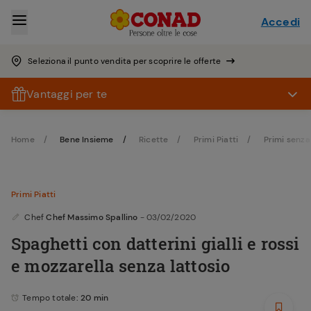
Accedi
Seleziona il punto vendita per scoprire le offerte
Vantaggi per te
Home
Bene Insieme
Ricette
Primi Piatti
Primi senza
Primi Piatti
Chef
Chef Massimo Spallino
- 03/02/2020
Spaghetti con datterini gialli e rossi
e mozzarella senza lattosio
Tempo totale
: 20 min