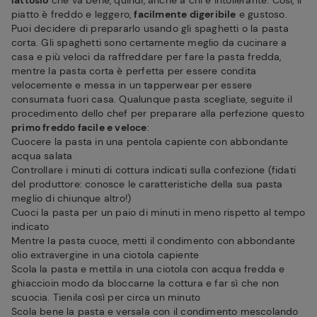
lattosio
che va bene, quindi, anche a chi è intollerante. Così, il
piatto è freddo e leggero,
facilmente digeribile
e gustoso.
Puoi decidere di prepararlo usando gli spaghetti o la pasta
corta. Gli spaghetti sono certamente meglio da cucinare a
casa e più veloci da raffreddare per fare la pasta fredda,
mentre la pasta corta è perfetta per essere condita
velocemente e messa in un tapperwear per essere
consumata fuori casa. Qualunque pasta scegliate, seguite il
procedimento dello chef per preparare alla perfezione questo
primo freddo facile e veloce
:
Cuocere la pasta in una pentola capiente con abbondante
acqua salata
Controllare i minuti di cottura indicati sulla confezione (fidati
del produttore: conosce le caratteristiche della sua pasta
meglio di chiunque altro!)
Cuoci la pasta per un paio di minuti in meno rispetto al tempo
indicato
Mentre la pasta cuoce, metti il condimento con abbondante
olio extravergine in una ciotola capiente
Scola la pasta e mettila in una ciotola con acqua fredda e
ghiaccioin modo da bloccarne la cottura e far sì che non
scuocia. Tienila così per circa un minuto
Scola bene la pasta e versala con il condimento mescolando