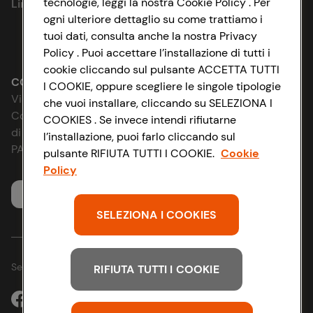
tecnologie, leggi la nostra Cookie Policy . Per
Link utili
Cookie Policy
ogni ulteriore dettaglio su come trattiamo i
tuoi dati, consulta anche la nostra Privacy
Lavora con noi
Impostazioni Cookie
Policy . Puoi accettare l’installazione di tutti i
cookie cliccando sul pulsante ACCETTA TUTTI
Le cooperative
Accessibilità
CONAD SOCIETÀ COOPERATIVA
I COOKIE, oppure scegliere le singole tipologie
Via Michelino, 59 | 40127 BOLOGNA
che vuoi installare, cliccando su SELEZIONA I
News & Approfondimenti
D&I e Parità di Genere
Codice Fiscale e Registro Imprese
COOKIES . Se invece intendi rifiutarne
di Bologna 00865960157
l’installazione, puoi farlo cliccando sul
Richiami prodotto
Strategia Fiscale
PARTITA IVA 03320960374
pulsante RIFIUTA TUTTI I COOKIE.
Cookie
Policy
Whistleblowing
Servizio clienti
SELEZIONA I COOKIES
Seguici sui Social:
RIFIUTA TUTTI I COOKIE