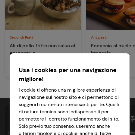
Secondi Piatti
Antipasti
Ali di pollo fritte con salsa al
Focaccia al miele 
gorgonzola
bresaola
Usa i cookies per una navigazione
35 min
90 min
Facile
Facile
migliore!
I cookie ti offrono una migliore esperienza di
navigazione sul nostro sito e ci permettono di
suggerirti contenuti interessanti per te. Quelli
di natura tecnica sono indispensabili per
permettere il corretto funzionamento del sito.
Solo previo tuo consenso, useremo anche
Spesa online
Assicurazioni
Sapori&
Istituzionale
Via
ulteriori tipologie di cookie, anche di terze