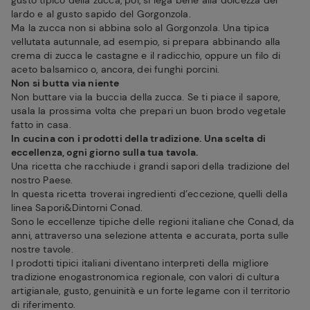
gusto tipico della zucca, poi, si lega bene alla dolcezza del
lardo e al gusto sapido del Gorgonzola.
Ma la zucca non si abbina solo al Gorgonzola. Una tipica
vellutata autunnale, ad esempio, si prepara abbinando alla
crema di zucca le castagne e il radicchio, oppure un filo di
aceto balsamico o, ancora, dei funghi porcini.
Non si butta via niente
Non buttare via la buccia della zucca. Se ti piace il sapore,
usala la prossima volta che prepari un buon brodo vegetale
fatto in casa.
In cucina con i prodotti della tradizione. Una scelta di
eccellenza, ogni giorno sulla tua tavola.
Una ricetta che racchiude i grandi sapori della tradizione del
nostro Paese.
In questa ricetta troverai ingredienti d’eccezione, quelli della
linea Sapori&Dintorni Conad.
Sono le eccellenze tipiche delle regioni italiane che Conad, da
anni, attraverso una selezione attenta e accurata, porta sulle
nostre tavole.
I prodotti tipici italiani diventano interpreti della migliore
tradizione enogastronomica regionale, con valori di cultura
artigianale, gusto, genuinità e un forte legame con il territorio
di riferimento.