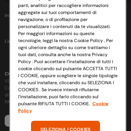
parti, analitici per raccogliere informazioni
aggregate sui tuoi comportamenti di
Informazioni
navigazione, o di profilazione per
personalizzare i contenuti da te visualizzati.
Privacy Policy
Per maggiori informazioni su queste
tecnologie, leggi la nostra Cookie Policy . Per
Link utili
Cookie Policy
ogni ulteriore dettaglio su come trattiamo i
tuoi dati, consulta anche la nostra Privacy
Lavora con noi
Impostazioni Cookie
Policy . Puoi accettare l’installazione di tutti i
cookie cliccando sul pulsante ACCETTA TUTTI
Le cooperative
Accessibilità
CONAD SOCIETÀ COOPERATIVA
I COOKIE, oppure scegliere le singole tipologie
Via Michelino, 59 | 40127 BOLOGNA
che vuoi installare, cliccando su SELEZIONA I
News & Approfondimenti
D&I e Parità di Genere
Codice Fiscale e Registro Imprese
COOKIES . Se invece intendi rifiutarne
di Bologna 00865960157
l’installazione, puoi farlo cliccando sul
Richiami prodotto
Strategia Fiscale
PARTITA IVA 03320960374
pulsante RIFIUTA TUTTI I COOKIE.
Cookie
Policy
Whistleblowing
Servizio clienti
SELEZIONA I COOKIES