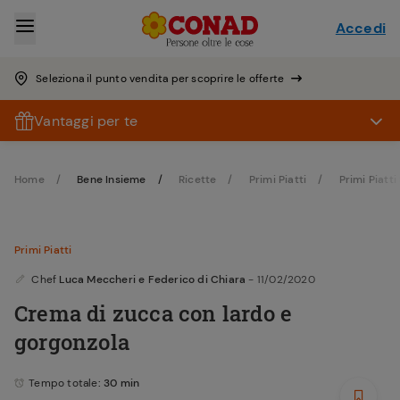
Accedi
Seleziona il punto vendita per scoprire le offerte
Vantaggi per te
Home
Bene Insieme
Ricette
Primi Piatti
Primi Piatti 
Primi Piatti
Chef
Luca Meccheri e Federico di Chiara
- 11/02/2020
Crema di zucca con lardo e
gorgonzola
Tempo totale
: 30 min