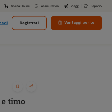
Spesa Online
Assicurazioni
Viaggi
Sapori&
Vantaggi per te
cedi
Registrati
i
 e timo