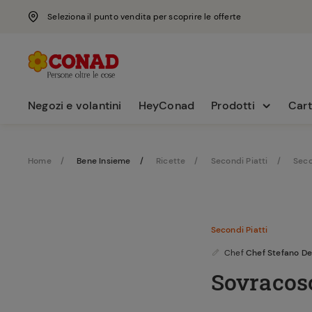
Seleziona il punto vendita per scoprire le offerte
Negozi e volantini
HeyConad
Prodotti
Cart
Home
Bene Insieme
Ricette
Secondi Piatti
Seco
Secondi Piatti
Chef
Chef Stefano De
Sovracosc