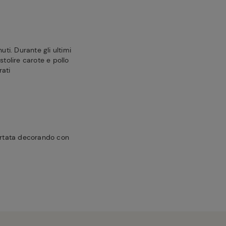
uti. Durante gli ultimi
stolire carote e pollo
rati
portata decorando con