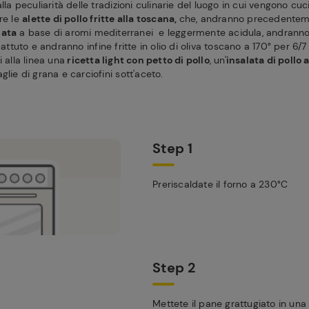
lla peculiarità delle tradizioni culinarie del luogo in cui vengono cuci
re le
alette di pollo fritte alla toscana,
che, andranno precedentem
iata
a base di aromi mediterranei e leggermente acidula, andranno
battuto e andranno infine fritte in olio di oliva toscano a 170° per 6/7
 alla linea una
ricetta light con petto di pollo
, un'
insalata di pollo a
glie di grana e carciofini sott'aceto.
Step 1
Preriscaldate il forno a 230°C
Step 2
Mettete il pane grattugiato in una 