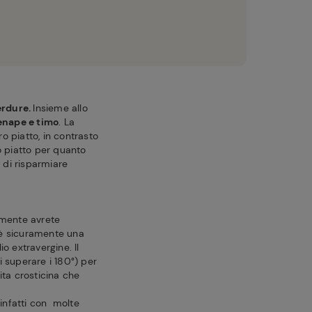
erdure.
Insieme allo
senape e timo
. La
o piatto, in contrasto
o piatto per quanto
di risparmiare
amente avrete
 è sicuramente una
lio extravergine. Il
 superare i 180°) per
ita crosticina che
 infatti con molte