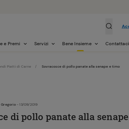
Ac
e e Premi
Servizi
Bene Insieme
Contattac
ndi Piatti di Carne
Sovracosce di pollo panate alla senape e timo
 Gregorio
- 13/09/2019
e di pollo panate alla senape