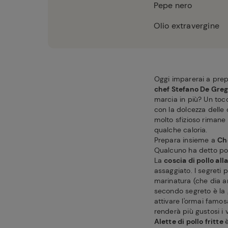
Pepe nero
Olio extravergine
Oggi imparerai a pre
chef Stefano De Greg
marcia in più? Un tocc
con la dolcezza delle 
molto sfizioso rimane 
qualche caloria.
Prepara insieme a
Ch
Qualcuno ha detto pol
La
coscia di pollo alla
assaggiato. I segreti 
marinatura (che dia a
secondo segreto è la 
attivare l'ormai famos
renderà più gustosi i vo
Alette di pollo fritte