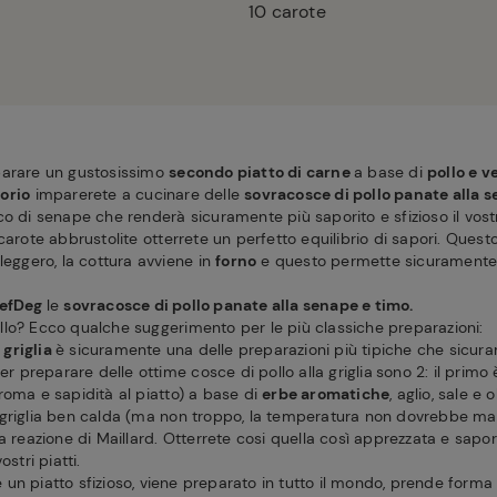
10
carote
parare un gustosissimo
secondo piatto di carne
a base di
pollo e v
orio
imparerete a cucinare delle
sovracosce di pollo panate alla 
o di senape che renderà sicuramente più saporito e sfizioso il vostr
carote abbrustolite otterrete un perfetto equilibrio di sapori. Quest
leggero, la cottura avviene in
forno
e questo permette sicuramente 
efDeg
le
sovracosce di pollo panate alla senape e timo.
lo? Ecco qualche suggerimento per le più classiche preparazioni:
 griglia
è sicuramente una delle preparazioni più tipiche che sicur
per preparare delle ottime cosce di pollo alla griglia
sono 2: il primo
roma e sapidità al piatto) a base di
erbe aromatiche
, aglio, sale e o
griglia ben calda (ma non troppo, la temperatura non dovrebbe mai
a reazione di Maillard. Otterrete cosi quella così apprezzata e sapor
stri piatti.
è un piatto sfizioso, viene preparato in tutto il mondo, prende forma