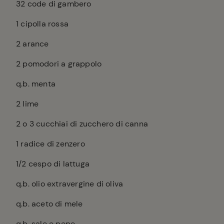
32
code di gambero
1
cipolla rossa
2
arance
2
pomodori a grappolo
q.b. menta
2
lime
2
o 3 cucchiai di zucchero di canna
1
radice di zenzero
1/2
cespo di lattuga
q.b. olio extravergine di oliva
q.b. aceto di mele
q.b. sale e pepe