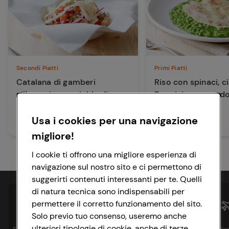
Secondi Piatti
Primi Piatti
Catalana di gamberi
Riso con spinaci, ci
all'arancia con cialda di
Parmigiano e crud
Parmigiano
Usa i cookies per una navigazione
20 min
20 min
Media
Facile
migliore!
I cookie ti offrono una migliore esperienza di
navigazione sul nostro sito e ci permettono di
suggerirti contenuti interessanti per te. Quelli
di natura tecnica sono indispensabili per
permettere il corretto funzionamento del sito.
Solo previo tuo consenso, useremo anche
ulteriori tipologie di cookie, anche di terze