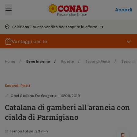
Accedi
Seleziona il punto vendita per scoprire le offerte
Vantaggi per te
Home
Bene Insieme
Ricette
Secondi Piatti
Secondi 
Secondi Piatti
Chef
Stefano De Gregorio
- 13/09/2019
Catalana di gamberi all'arancia con
cialda di Parmigiano
Tempo totale
: 20 min