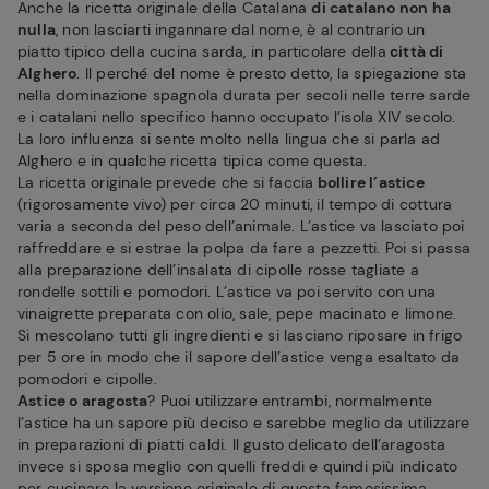
Anche la ricetta originale della Catalana
di catalano non ha
nulla
, non lasciarti ingannare dal nome, è al contrario un
piatto tipico della cucina sarda, in particolare della
città di
Alghero
. Il perché del nome è presto detto, la spiegazione sta
nella dominazione spagnola durata per secoli nelle terre sarde
e i catalani nello specifico hanno occupato l’isola XIV secolo.
La loro influenza si sente molto nella lingua che si parla ad
Alghero e in qualche ricetta tipica come questa.
La ricetta originale prevede che si faccia
bollire l’astice
(rigorosamente vivo) per circa 20 minuti, il tempo di cottura
varia a seconda del peso dell’animale. L’astice va lasciato poi
raffreddare e si estrae la polpa da fare a pezzetti. Poi si passa
alla preparazione dell’insalata di cipolle rosse tagliate a
rondelle sottili e pomodori. L’astice va poi servito con una
vinaigrette preparata con olio, sale, pepe macinato e limone.
Si mescolano tutti gli ingredienti e si lasciano riposare in frigo
per 5 ore in modo che il sapore dell’astice venga esaltato da
pomodori e cipolle.
Astice o aragosta
? Puoi utilizzare entrambi, normalmente
l’astice ha un sapore più deciso e sarebbe meglio da utilizzare
in preparazioni di piatti caldi. Il gusto delicato dell’aragosta
invece si sposa meglio con quelli freddi e quindi più indicato
per cucinare la versione originale di questa famosissima