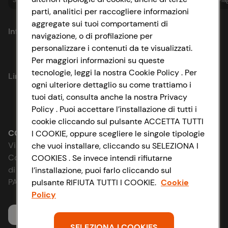
Spesa online
Assicurazioni
Sapori&
Istituzionale
Via
parti, analitici per raccogliere informazioni
aggregate sui tuoi comportamenti di
Informazioni
navigazione, o di profilazione per
personalizzare i contenuti da te visualizzati.
Privacy Policy
Per maggiori informazioni su queste
tecnologie, leggi la nostra Cookie Policy . Per
Link utili
Cookie Policy
ogni ulteriore dettaglio su come trattiamo i
tuoi dati, consulta anche la nostra Privacy
Lavora con noi
Impostazioni Cookie
Policy . Puoi accettare l’installazione di tutti i
cookie cliccando sul pulsante ACCETTA TUTTI
Le cooperative
Accessibilità
CONAD SOCIETÀ COOPERATIVA
I COOKIE, oppure scegliere le singole tipologie
Via Michelino, 59 | 40127 BOLOGNA
che vuoi installare, cliccando su SELEZIONA I
News & Approfondimenti
D&I e Parità di Genere
Codice Fiscale e Registro Imprese
COOKIES . Se invece intendi rifiutarne
di Bologna 00865960157
l’installazione, puoi farlo cliccando sul
Richiami prodotto
Strategia Fiscale
PARTITA IVA 03320960374
pulsante RIFIUTA TUTTI I COOKIE.
Cookie
Policy
Whistleblowing
Servizio clienti
SELEZIONA I COOKIES