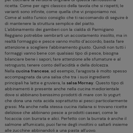
ricetta. Come per ogni classico della tavola che si rispetti, le
varianti sono infinite, come quella che vi proponiamo noi.
Come al solito l’unico consiglio che ti raccomando di seguire è
di mantenere la struttura semplice del piatto.
L’abbinamento dei gamberi con la cialda di Parmigiano
Reggiano potrebbe sembrarti un accostamento insolito, ma in
realtà formaggio e pesce vanno molto d’accordo, basta fare
attenzione a scegliere l’abbinamento giusto. Quindi non tutti i
formaggi vanno bene con qualsiasi tipo di pesce, bisogna
bilanciare bene i sapori, fare attenzione alle sfumature e al
retrogusto, tenere conto dell’acidità e della dolcezza.
Nella
cucina francese
, ad esempio, l’aragosta è molto spesso
accompagnata da una salsa che tra i suoi ingredienti
principali ha latte e gruviera, la
salsa Mornay
. Questo tipo di
abbinamenti è presente anche nella cucina mediorientale
dove si abbinano benissimo prodotti di mare con lo yogurt
che dona una nota acida soprattutto ai pesci particolarmente
grassi. Ma anche nella stessa cucina italiana si trovano ricette
deliziose che abbinano pesce a prodotti caseari, come le
focaccia con burrata e alici. Perfetto con la burrata è anche il
salmone affumicato, puoi farne degli involtini o saltarli insieme
alle zucchine abbinandoli a una pasta all’uovo.