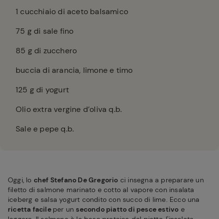
1
cucchiaio di aceto balsamico
75
g di sale fino
85
g di zucchero
buccia di arancia, limone e timo
125
g di yogurt
Olio extra vergine d’oliva q.b.
Sale e pepe q.b.
Oggi, lo
chef Stefano De Gregorio
ci insegna a preparare un
filetto di salmone marinato e cotto al vapore con insalata
iceberg e salsa yogurt condito con succo di lime. Ecco una
ricetta facile
per un
secondo piatto di pesce estivo
e