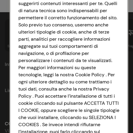
suggerirti contenuti interessanti per te. Quelli
di natura tecnica sono indispensabili per
permettere il corretto funzionamento del sito.
Solo previo tuo consenso, useremo anche
ulteriori tipologie di cookie, anche di terze
parti, analitici per raccogliere informazioni
aggregate sui tuoi comportamenti di
Spesa online
Assicurazioni
Sapori&
Istituzionale
Via
navigazione, o di profilazione per
personalizzare i contenuti da te visualizzati.
Informazioni
Per maggiori informazioni su queste
tecnologie, leggi la nostra Cookie Policy . Per
Privacy Policy
ogni ulteriore dettaglio su come trattiamo i
tuoi dati, consulta anche la nostra Privacy
Link utili
Cookie Policy
Policy . Puoi accettare l’installazione di tutti i
cookie cliccando sul pulsante ACCETTA TUTTI
Lavora con noi
Impostazioni Cookie
I COOKIE, oppure scegliere le singole tipologie
che vuoi installare, cliccando su SELEZIONA I
Le cooperative
Accessibilità
CONAD SOCIETÀ COOPERATIVA
COOKIES . Se invece intendi rifiutarne
Via Michelino, 59 | 40127 BOLOGNA
l’installazione, puoi farlo cliccando sul