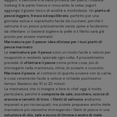
leggero. Il salmone è la base proteica del piatto, l'insalata
iceberg è la parte fresca e croccante, la salsa yogurt
aggiunge il giusto tocco di acidità e morbidezza. Un
piatto di
pesce leggero, fresco ed equilibrato
, perfetto per una
giornata estiva e soprattutto facile da cucinare, perché il
salmone è un pesce praticamente senza spine e facilissimo
da sfilettare: ci basterà togliere la pelle e il filetto sarà già
pronto per essere marinato!
Marinature per il pesce: idee sfiziose per i tuoi piatti di
pesce marinato
Le
marinature per il pesce
sono un modo facile e veloce per
insaporirlo e renderlo speciale ogni volta. Il procedimento
prevede di
sfilettare il pesce
come prima cosa, poi di
immergerlo nella marinatura, infine, di scolarlo e cuocerlo.
Marinare il pesce
, al contrario di quanto avviene con la carne,
è cosa veramente facile e veloce e richiede pochissimo
tempo. Bastano dai 10 ai 20 minuti.
La marinatura che ci insegna a fare lo chef oggi è molto
particolare, perché è
composta da sale, zucchero, scorze di
arancia e rametti di timo
. I
filetti di salmone
andranno
impanati e poi risciacquati; ma potete preparare anche delle
marinature più classiche immergendo i filetti di pesce in una
soluzione di olio, sale e succo di limone o aceto di mele
.