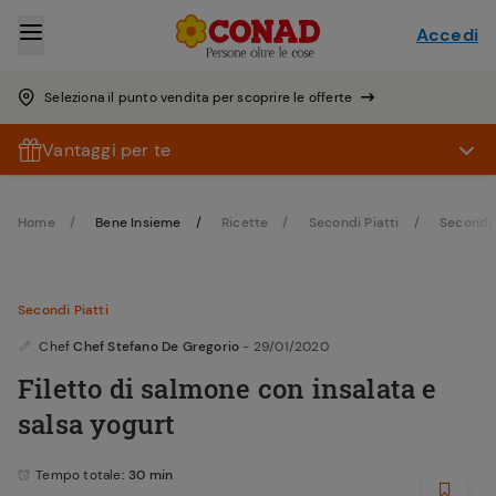
Accedi
Seleziona il punto vendita per scoprire le offerte
Vantaggi per te
Home
Bene Insieme
Ricette
Secondi Piatti
Secondi 
Secondi Piatti
Chef
Chef Stefano De Gregorio
- 29/01/2020
Filetto di salmone con insalata e
salsa yogurt
Tempo totale
: 30 min