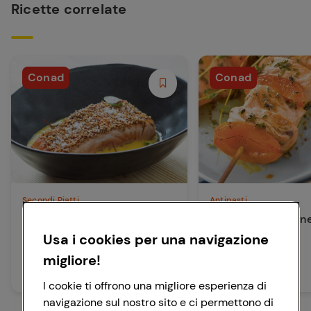
Ricette correlate
Conad
Conad
Secondi Piatti
Antipasti
Salmone al sesamo in salsa
Spiedini di salmon
al mango
albicocche
Usa i cookies per una navigazione
migliore!
20 min
25 min
Facile
Facile
I cookie ti offrono una migliore esperienza di
navigazione sul nostro sito e ci permettono di