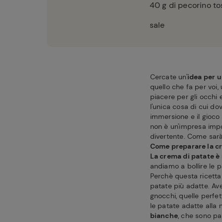
40
g di pecorino t
sale
Cercate un'
idea per u
quello che fa per voi,
piacere per gli occhi 
l'unica cosa di cui do
immersione e il gioco 
non è un'impresa impo
divertente. Come sarà
Come preparare la c
La crema di patate è
andiamo a bollire le p
Perchè questa ricett
patate più adatte. Av
gnocchi, quelle perfet
le patate adatte alla 
bianche
, che sono pa