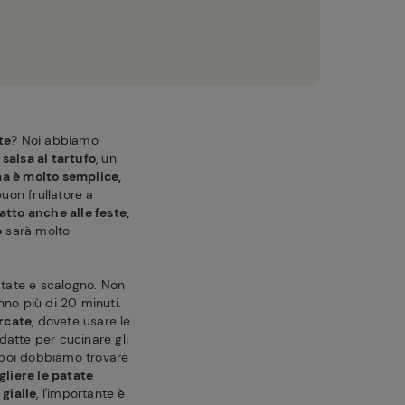
te
? Noi abbiamo
alsa al tartufo
, un
a è molto semplice,
buon frullatore a
atto anche alle feste,
o
sarà molto
atate e scalogno. Non
nno più di 20 minuti.
ercate
, dovete usare le
adatte per cucinare gli
 e poi dobbiamo trovare
gliere le patate
gialle
, l'importante è