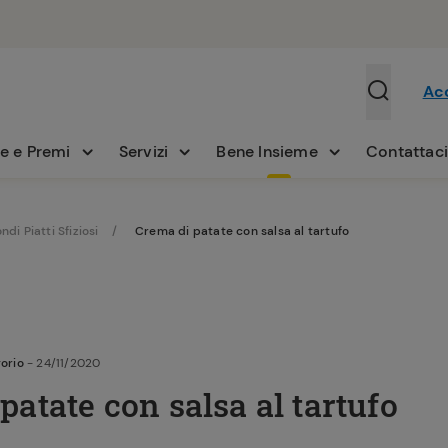
Ac
e e Premi
Servizi
Bene Insieme
Contattac
ndi Piatti Sfiziosi
Crema di patate con salsa al tartufo
gorio
- 24/11/2020
patate con salsa al tartufo