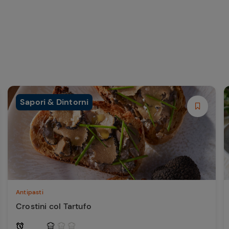
Sapori & Dintorni
Antipasti
Crostini col Tartufo