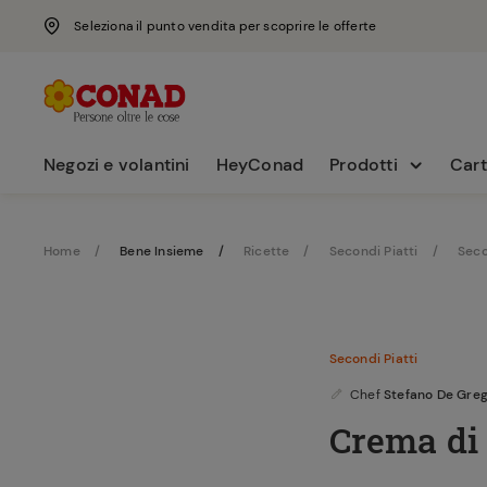
Seleziona il punto vendita per scoprire le offerte
Negozi e volantini
HeyConad
Prodotti
Cart
Home
Bene Insieme
Ricette
Secondi Piatti
Seco
Secondi Piatti
Chef
Stefano De Gre
Crema di 