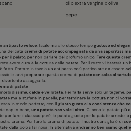
oscano
olio extra vergine d'oliva
pepe
n antipasto veloce
, facile ma allo stesso tempo
gustoso ed elegan
 una delicata
crema di patate accompagnata da una saporitissima s
e per il palato, per non parlare del profumo unico.
Fare questa crem
vrete avere cura è la cottura delle patate. Per il resto vi basterà un 
è fatto. Portare in tavola un antipasto così particolare da essere
ad
ssibile, anzi preparare questa crema di
patate con salsa al tartuf
 divertente assaggiarla.
rema di patate
 morbidissima, calda e vellutata
. Per farla serve solo un tegame, p
atate ma a stufarle in padella, per terminare la cottura non ci vorra
a esca in modo perfetto, con
il giusto gusto e la consistenza che c
ete capito bene,
una patata non vale l'altra
. Ci sono le patate più 
te per fare il classico purè, le patate giuste per le patate arrosto,
nostra crema. Per fare la crema di patate il nostro consiglio è di
sce
tate dalla polpa farinosa. In alternativa
andranno benissimo quelle 