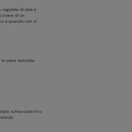
regolate di sale e
cchiere di un
fino a quando non si
la salsa tartufata.
patate schiacciate fino
morbido.