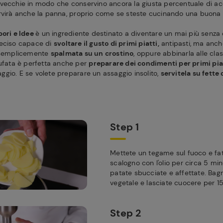
vecchie in modo che conservino ancora la giusta percentuale di ac
rvirà anche la panna, proprio come se steste cucinando una buona v
pori e Idee
è un ingrediente destinato a diventare un mai più senza 
deciso capace di
svoltare il gusto di primi piatti,
antipasti, ma anch
, semplicemente
spalmata su un crostino
, oppure abbinarla alle cla
tufata è perfetta anche per
preparare dei condimenti per primi pia
gio. E se volete preparare un assaggio insolito,
servitela su fette
Step 1
Mettete un tegame sul fuoco e fat
scalogno con l'olio per circa 5 min
patate sbucciate e affettate. Ba
vegetale e lasciate cuocere per 15
Step 2