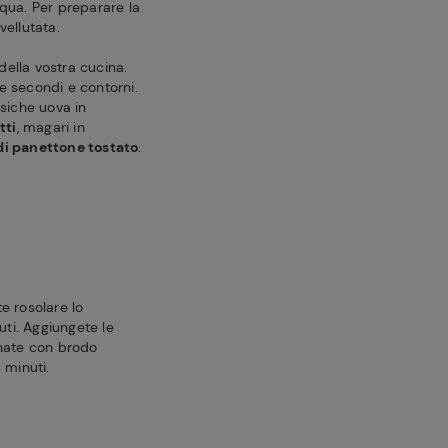
qua. Per preparare la
ellutata.
della vostra cucina.
e secondi e contorni.
ssiche uova in
tti
, magari in
 di panettone tostato
.
e rosolare lo
uti. Aggiungete le
gnate con brodo
 minuti.