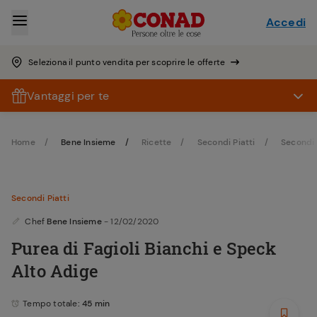
Accedi
Seleziona il punto vendita per scoprire le offerte
Vantaggi per te
Home
Bene Insieme
Ricette
Secondi Piatti
Secondi P
Secondi Piatti
Chef
Bene Insieme
- 12/02/2020
Purea di Fagioli Bianchi e Speck
Alto Adige
Tempo totale
: 45 min