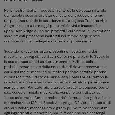
familiari e commensali.
Nella nostra ricetta, l’ accostamento della dolcezza naturale
del fagiolo sposa la sapidità delicata del prodotto che più
rappresenta una delle eccellenze della regione Trentino Alto
Adige: insieme a formaggi, pane, miele, vini e insaccati lo
Speck Alto Adige è uno dei prodotti i cui sistemi di lavorazione
sono rimasti pressoché inalterati nel tempo acquisendo
connotazioni uniche legate alla terra di provenienza.
Secondo le testimonianze presenti nei regolamenti dei
macellai e nei registri contabili dei principi tirolesi, lo Speck fa
la sua comparsa nel territorio intorno al XVIII° secolo, e
probabilmente nasce dalla necessità di dover conservare le
carni dei maiali macellati durante il periodo natalizio perché
durassero tutto il resto dell’anno; con il passare del tempo la
ricetta della conservazione di questo affettato si perfeziona e
giunge a noi. Per dare vita a questo prodotto vengono scelte
solo cosce di maiale magre, che vengono poi trattate con
“poco sale, molto fumo e molta aria”: formula che gli è valsa la
denominazione IGP. Lo Speck Alto Adige IGP viene cosparso di
aromi e salato, massaggiato e girato più volte per consentire
agli ingredienti di penetrare, ma in modo che non contenga