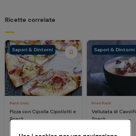
Ricette correlate
Sapori & Dintorni
Sapori & Dintorni
Piatti Unici
Primi Piatti
Pizza con Cipolla Cipollotti e
Vellutata di Cavolf
Speck
Speck