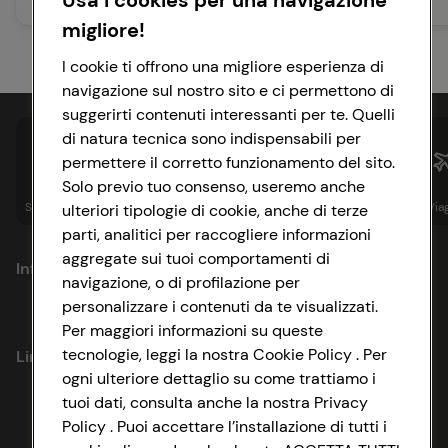
Usa i cookies per una navigazione
85 min
40 min
Facile
Facile
migliore!
I cookie ti offrono una migliore esperienza di
navigazione sul nostro sito e ci permettono di
suggerirti contenuti interessanti per te. Quelli
di natura tecnica sono indispensabili per
permettere il corretto funzionamento del sito.
Solo previo tuo consenso, useremo anche
Spesa online
Assicurazioni
Sapori&
Istituzionale
Via
ulteriori tipologie di cookie, anche di terze
parti, analitici per raccogliere informazioni
aggregate sui tuoi comportamenti di
Informazioni
navigazione, o di profilazione per
personalizzare i contenuti da te visualizzati.
Privacy Policy
Per maggiori informazioni su queste
tecnologie, leggi la nostra Cookie Policy . Per
Link utili
Cookie Policy
ogni ulteriore dettaglio su come trattiamo i
tuoi dati, consulta anche la nostra Privacy
Lavora con noi
Impostazioni Cookie
Policy . Puoi accettare l’installazione di tutti i