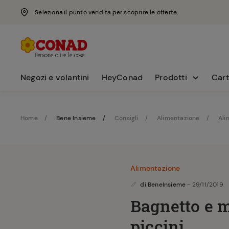
Seleziona il punto vendita per scoprire le offerte
Negozi e volantini
HeyConad
Prodotti
Cart
Home
Bene Insieme
Consigli
Alimentazione
Ali
Alimentazione
di
BeneInsieme
- 29/11/2019
Bagnetto e m
piccini