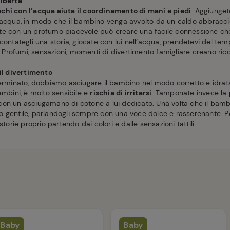
libertà
chi con l’acqua aiuta il coordinamento di mani e piedi
. Aggiunget
l’acqua, in modo che il bambino venga avvolto da un caldo abbracc
te con un profumo piacevole può creare una facile connessione ch
contategli una storia, giocate con lui nell’acqua, prendetevi del te
e. Profumi, sensazioni, momenti di divertimento famigliare creano rico
 il divertimento
terminato, dobbiamo asciugare il bambino nel modo corretto e idrata
ambini, è molto sensibile e
rischia di irritarsi
. Tamponate invece la 
on un asciugamano di cotone a lui dedicato. Una volta che il bambin
 gentile, parlandogli sempre con una voce dolce e rasserenante. P
storie proprio partendo dai colori e dalle sensazioni tattili.
Baby
Baby