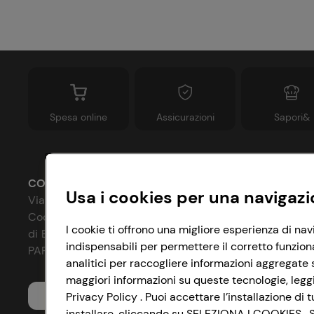
Spesa online
Assicurazioni
Sapori&
CONAD SOCIETÀ COOPERATIVA
Usa i cookies per una navigazi
Via Michelino, 59 | 40127 BOLOGNA
Codice Fiscale e Registro Imprese
P
I cookie ti offrono una migliore esperienza di nav
di Bologna 00865960157
indispensabili per permettere il corretto funzion
C
PARTITA IVA 03320960374
analitici per raccogliere informazioni aggregate s
I
maggiori informazioni su queste tecnologie, leggi 
Servizio clienti
Privacy Policy . Puoi accettare l’installazione d
A
installare, cliccando su SELEZIONA I COOKIES . Se