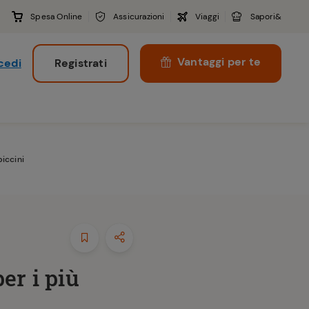
Spesa Online
Assicurazioni
Viaggi
Sapori&
Vantaggi per te
cedi
Registrati
i
piccini
r i più