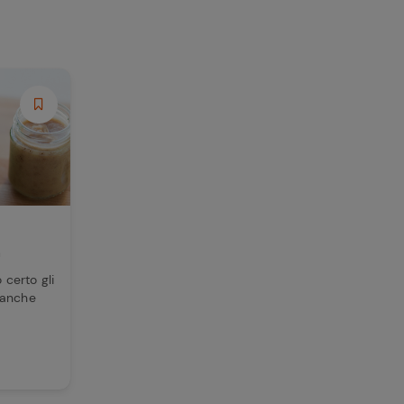
a
 certo gli
 anche