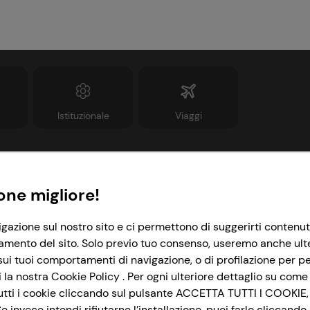
Istituzionale
Viaggi
Informazioni
Link utili
one migliore!
rivacy Policy
Lavora con noi
igazione sul nostro sito e ci permettono di suggerirti contenut
amento del sito. Solo previo tuo consenso, useremo anche ulteri
ookie Policy
Le cooperative
ui tuoi comportamenti di navigazione, o di profilazione per per
mpostazioni Cookie
News & Approfondimenti
la nostra Cookie Policy . Per ogni ulteriore dettaglio su come 
i tutti i cookie cliccando sul pulsante ACCETTA TUTTI I COOKIE,
ccessibilità
Richiami prodotto
 invece intendi rifiutarne l’installazione, puoi farlo cliccan