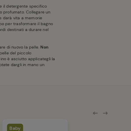
e il detergente specifico
io profumato. Collegare un
e darà vita a memorie
mpo per trasformare il bagno
rdi destinati a durare nel
re di nuovo la pelle.
Non
pelle del piccolo
o è asciutto applicategli la
otete dargli in mano un
Baby