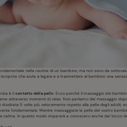
ondamentale nella routine di un bambino, ma non sono da sottova
riscoprire che aiuta a legare e a trasmettere al bambino una sensa
nzia è il
contatto della pell
e. Ecco perché il massaggio dei bambi
game attraverso momenti di relax. Non parliamo del massaggio dopo 
 disidrata 5 volte più velocemente rispetto alla pelle degli adulti, e
venta fondamentale. Mentre massaggiate la pelle del vostro bambi
 e calma. In questo modo imparerà a conoscervi anche dal tocco del