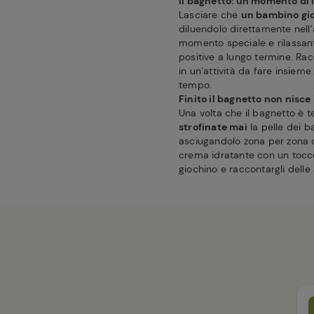
Il bagnetto: un momento di 
Lasciare che
un bambino gio
diluendolo direttamente nel
momento speciale e rilassan
positive a lungo termine. Rac
in un’attività da fare insiem
tempo.
Finito il bagnetto non nisce
Una volta che il bagnetto è 
strofinate mai
la pelle dei b
asciugandolo zona per zona c
crema idratante con un tocco
giochino e raccontargli delle 