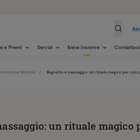
Ac
e e Premi
Servizi
Bene Insieme
Contattac
mentazione Bambini
Bagnetto e massaggio: un rituale magico per i più 
assaggio: un rituale magico pe