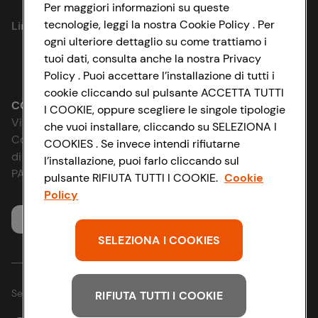
Privacy Policy
Per maggiori informazioni su queste
tecnologie, leggi la nostra Cookie Policy . Per
Link utili
Cookie Policy
ogni ulteriore dettaglio su come trattiamo i
tuoi dati, consulta anche la nostra Privacy
Lavora con noi
Impostazioni Cookie
Policy . Puoi accettare l’installazione di tutti i
cookie cliccando sul pulsante ACCETTA TUTTI
Le cooperative
Accessibilità
CONAD SOCIETÀ COOPERATIVA
I COOKIE, oppure scegliere le singole tipologie
Via Michelino, 59 | 40127 BOLOGNA
che vuoi installare, cliccando su SELEZIONA I
News & Approfondimenti
D&I e Parità di Genere
Codice Fiscale e Registro Imprese
COOKIES . Se invece intendi rifiutarne
di Bologna 00865960157
l’installazione, puoi farlo cliccando sul
Richiami prodotto
Strategia Fiscale
PARTITA IVA 03320960374
pulsante RIFIUTA TUTTI I COOKIE.
Cookie
Policy
Whistleblowing
Servizio clienti
SELEZIONA I COOKIES
Seguici sui Social:
RIFIUTA TUTTI I COOKIE