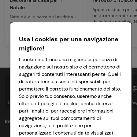
Decorare la casa per il
Tè rosso di ibisco 
Natale
Aperitivo ideale per a
pasto importante, co
Natale è alle porte e si avvicina il
delle feste natalizie. N
momento di creare nelle nostre
sf...
case la giusta atmosfera, una
sp...
Usa i cookies per una navigazione
Leggi articolo
Leggi articolo
migliore!
I cookie ti offrono una migliore esperienza di
navigazione sul nostro sito e ci permettono di
suggerirti contenuti interessanti per te. Quelli
di natura tecnica sono indispensabili per
permettere il corretto funzionamento del sito.
Solo previo tuo consenso, useremo anche
Spesa online
Assicurazioni
Sapori&
Istituzionale
Via
ulteriori tipologie di cookie, anche di terze
parti, analitici per raccogliere informazioni
aggregate sui tuoi comportamenti di
Informazioni
navigazione, o di profilazione per
personalizzare i contenuti da te visualizzati.