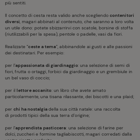
più sentiti.
Il concetto di cesta resta valido anche scegliendo
contenitori
diversi
, magari abbinati al contenuto, che saranno a loro volta
un utile dono: potete sbizzarrirvi con scatole, borsine di stoffa
(riutilizzabili per la spesa), pentole o padelle, vasi da fiori.
Realizzate “
ceste a tema
”, abbinandole ai gusti e alle passioni
dei destinatari. Per esempio:
per l’
appassionata di giardinaggio
: una selezione di semi di
fiori, frutta o ortaggi, forbici da giardinaggio e un grembiule in
un bel vaso di coccio;
per il
lettore accanito
: un libro che avete amato
particolarmente, una tisana rilassante, dei biscotti e una plaid;
per
chi ha nostalgia
della sua città natale: una raccolta
di prodotti tipici della sua terra d’origine;
per l’
apprendista pasticcera
: una selezione di farine per
dolci, zuccheri e formine tagliabiscotti, magari corredati dalla