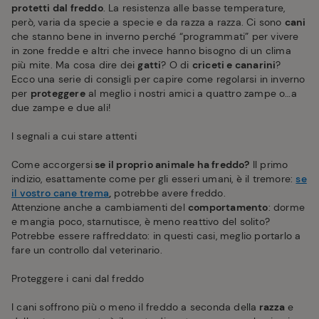
protetti dal freddo
. La resistenza alle basse temperature,
però, varia da specie a specie e da razza a razza. Ci sono
cani
che stanno bene in inverno perché “programmati” per vivere
in zone fredde e altri che invece hanno bisogno di un clima
più mite. Ma cosa dire dei
gatti
? O di
criceti e canarini
?
Ecco una serie di consigli per capire come regolarsi in inverno
per
proteggere
al meglio i nostri amici a quattro zampe o…a
due zampe e due ali!
I segnali a cui stare attenti
Come accorgersi
se il proprio animale ha freddo?
Il primo
indizio, esattamente come per gli esseri umani, è il tremore:
se
il vostro cane trema
,
potrebbe avere freddo.
Attenzione anche a cambiamenti del
comportamento
: dorme
e mangia poco, starnutisce, è meno reattivo del solito?
Potrebbe essere raffreddato: in questi casi, meglio portarlo a
fare un controllo dal veterinario.
Proteggere i cani dal freddo
I cani soffrono più o meno il freddo a seconda della
razza
e