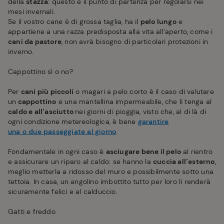
della
stazza
: questo è il punto di partenza per regolarsi nei
mesi invernali.
Se il vostro cane è di grossa taglia, ha il
pelo lungo
e
appartiene a una razza predisposta alla vita all’aperto, come i
cani da pastore
, non avrà bisogno di particolari protezioni in
inverno.
Cappottino sì o no?
Per
cani più piccoli
o magari a pelo corto è il caso di valutare
un
cappottino
e una mantellina impermeabile, che li tenga al
caldo e all’asciutto
nei giorni di pioggia, visto che, al di là di
ogni condizione metereologica, è bene
garantire
una o due passeggiate al giorno
.
Fondamentale in ogni caso è
asciugare bene il pelo
al rientro
e assicurare un riparo al caldo: se hanno la
cuccia all’esterno
,
meglio metterla a ridosso del muro e possibilmente sotto una
tettoia. In casa, un angolino imbottito tutto per loro li renderà
sicuramente felici e al calduccio.
Gatti e freddo