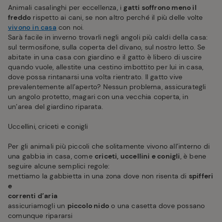
Animali casalinghi per eccellenza, i
gatti soffrono meno il
freddo
rispetto ai cani, se non altro perché il più delle volte
vivono in casa
con noi.
Sarà facile in inverno trovarli negli angoli più caldi della casa:
sul termosifone, sulla coperta del divano, sul nostro letto. Se
abitate in una casa con giardino e il gatto è libero di uscire
quando vuole, allestite una cestino imbottito per lui in casa,
dove possa rintanarsi una volta rientrato. Il gatto vive
prevalentemente all’aperto? Nessun problema, assicurategli
un angolo protetto, magari con una vecchia coperta, in
un’area del giardino riparata.
Uccellini, criceti e conigli
Per gli animali più piccoli che solitamente vivono all’interno di
una gabbia in casa, come
criceti, uccellini e conigli
, è bene
seguire alcune semplici regole:
mettiamo la gabbietta in una zona dove non risenta di
spifferi
e
correnti d’aria
assicuriamogli un
piccolo nido
o una casetta dove possano
comunque ripararsi