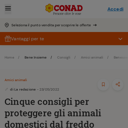
Accedi
Seleziona il punto vendita per scoprire le offerte
Vantaggi per te
Home
Bene Insieme
Consigli
Amici animali
Benesse
Amici animali
di
La redazione
- 23/05/2022
Cinque consigli per
proteggere gli animali
domestici dal freddo