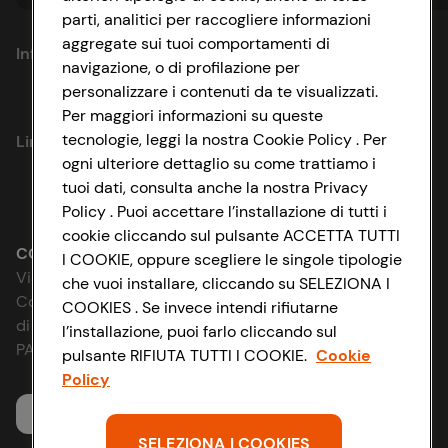
casa, a volte raggruppati in
parti, analitici per raccogliere informazioni
batuffoli negli angoli delle stanze
aggregate sui tuoi comportamenti di
e spesso attaccati a tappeti e
Informazioni
tessuti d’arredo? Be’, il primo
navigazione, o di profilazione per
passo è prendere l’abitudine di
personalizzare i contenuti da te visualizzati.
spazzolare regolarmente il nostro
Privacy Policy
Per maggiori informazioni su queste
amico a quattro zampe. Lui ne
tecnologie, leggi la nostra Cookie Policy . Per
Link utili
guadagnerà in salute (un pelo
Cookie Policy
ogni ulteriore dettaglio su come trattiamo i
ben spazzolato, infatti, è più sano
e pulito), e voi riuscirete a
tuoi dati, consulta anche la nostra Privacy
Lavora con noi
Impostazioni Cookie
prevenire gran parte del
Policy . Puoi accettare l’installazione di tutti i
problema, raccogliendo ed
cookie cliccando sul pulsante ACCETTA TUTTI
Le cooperative
eliminando in anticipo tanti dei
Accessibilità
CONAD SOCIETÀ COOPERATIVA
I COOKIE, oppure scegliere le singole tipologie
peli che sarebbero finiti in giro
Via Michelino, 59 | 40127 BOLOGNA
che vuoi installare, cliccando su SELEZIONA I
per casa. Potrete facilmente
News & Approfondimenti
D&I e Parità di Genere
Codice Fiscale e Registro Imprese
sgominare quelli che
COOKIES . Se invece intendi rifiutarne
di Bologna 00865960157
inevitabilmente si depositeranno
l’installazione, puoi farlo cliccando sul
Richiami prodotto
su pavimenti e mobili con un
Strategia Fiscale
PARTITA IVA 03320960374
pulsante RIFIUTA TUTTI I COOKIE.
Cookie
panno elettrostatico o con
Policy
l’aspirapolvere. Cattivo odore:
Whistleblowing
vade retro E per quanto
Servizio clienti
riguarda la toilette? Il discorso
SELEZIONA I COOKIES
cambia se avete in casa un