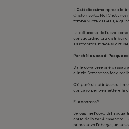
Il
Cattolicesimo
riprese le tr
Cristo risorto. Nel Cristiane
tomba vuota di Gesù, e quin
La diffusione dell’uovo com
consuetudine era distribuire u
aristocratici invece si diffus
Perché le uova di Pasqua so
Dalle uova vere si è passati 
a inizio Settecento fece rea
C’è però chi attribuisce il me
concavo per permettere la cre
E la sopresa?
Se oggi nell’uovo di Pasqua 
corte dello zar Alessandro II
primo uovo Fabergé, un uovo d