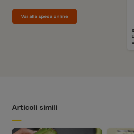
Vai alla spesa online
U
c
Articoli simili