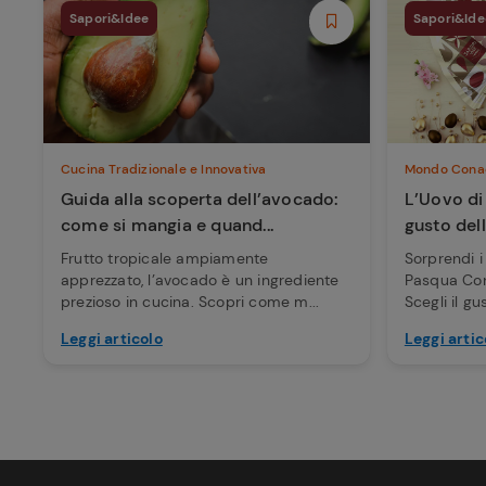
Sapori&Idee
Sapori&Ide
Cucina Tradizionale e Innovativa
Mondo Cona
Guida alla scoperta dell’avocado:
L’Uovo di
come si mangia e quand...
gusto dell
Frutto tropicale ampiamente
Sorprendi i 
apprezzato, l’avocado è un ingrediente
Pasqua Cona
prezioso in cucina. Scopri come m...
Scegli il gus
Leggi articolo
Leggi artic