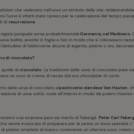
adizioni che vedevano nell’uovo un simbolo della vita, rielaborandol
simo l’uovo è infatti stato ripreso per la celebrazione del tempo pa
di di
resurrezione
.
e regalo pasquale sorse probabilmente
in Germania, nel Medioevo
.
ova bollite, avvolte in foglie e fiori in modo che si colorassero natura
e l'abitudine di fabbricarne alcune di argento, platino o oro, decorate
no di cioccolato?
a quelle di
cioccolato
. La tradizione delle uova di cioccolato pare si
lizzare un uovo di crema di cacao dal suo
chocolatier
di corte.
rito delle uova di cioccolato al
pasticcerie olandese Van Hauten
, c
azione di uova sottili, vuote all’interno in modo da potervi inserire
troviamo una sorpresa pare sia merito di Fabergé.
Peter Carl Faber
I che venne incaricato di preparare per la zarina un dono speciale. L’
i platino smaltato di bianco contenente un ulteriore uovo, creato i