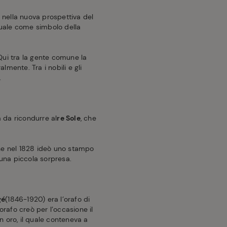
e nella nuova prospettiva del
squale come simbolo della
 Qui tra la gente comune la
lmente. Tra i nobili e gli
.
a da ricondurre al
re Sole
, che
he nel 1828 ideò uno stampo
 una piccola sorpresa.
gé
(1846-1920) era l’orafo di
orafo creò per l’occasione il
n oro, il quale conteneva a