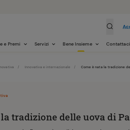
Ac
e e Premi
Servizi
Bene Insieme
Contattac
nnovativa
Innovativa e internazionale
Come è nata la tradizione de
tiva
la tradizione delle uova di P