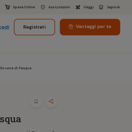
Spesa Online
Assicurazioni
Viaggi
Sapori&
Vantaggi per te
cedi
Registrati
i
lle uova di Pasqua
asqua