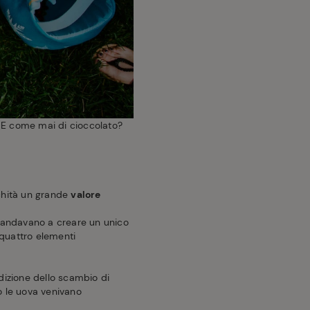
o. E come mai di cioccolato?
ichità un grande
valore
 andavano a creare un unico
i quattro elementi
dizione dello scambio di
so le uova venivano