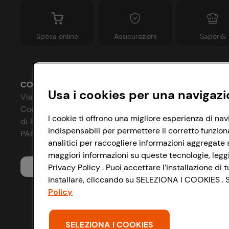
Spesa online
Assicurazioni
Sapori&
CONAD SOCIETÀ COOPERATIVA
Usa i cookies per una navigazi
Via Michelino, 59 | 40127 BOLOGNA
Codice Fiscale e Registro Imprese
P
I cookie ti offrono una migliore esperienza di nav
di Bologna 00865960157
indispensabili per permettere il corretto funzion
C
PARTITA IVA 03320960374
analitici per raccogliere informazioni aggregate s
I
maggiori informazioni su queste tecnologie, leggi 
Servizio clienti
Privacy Policy . Puoi accettare l’installazione d
A
installare, cliccando su SELEZIONA I COOKIES . Se
D
Policy
S
SELEZIONA I COOKIES