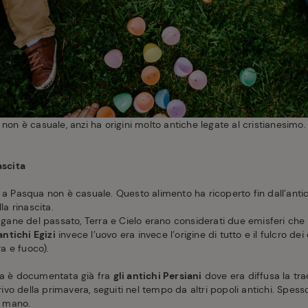
 non è casuale, anzi ha origini molto antiche legate al cristianesim
ascita
o a Pasqua non è casuale. Questo alimento ha ricoperto fin dall’ant
la rinascita.
ane del passato, Terra e Cielo erano considerati due emisferi che
antichi Egizi
invece l’uovo era invece l’origine di tutto e il fulcro de
ra e fuoco).
va è documentata già fra
gli antichi Persiani
dove era diffusa la tra
rrivo della primavera, seguiti nel tempo da altri popoli antichi. Spes
 mano.