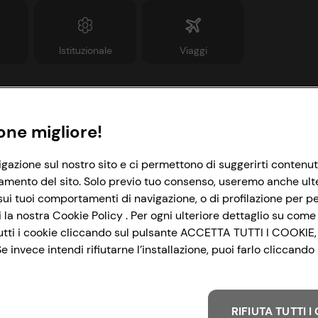
Istituzionale
Viaggi
Informazioni
Link utili
one migliore!
rivacy Policy
Lavora con noi
igazione sul nostro sito e ci permettono di suggerirti contenut
amento del sito. Solo previo tuo consenso, useremo anche ulteri
ookie Policy
Le cooperative
ui tuoi comportamenti di navigazione, o di profilazione per per
mpostazioni Cookie
News & Approfondimenti
la nostra Cookie Policy . Per ogni ulteriore dettaglio su come 
i tutti i cookie cliccando sul pulsante ACCETTA TUTTI I COOKIE,
ccessibilità
Richiami prodotto
 invece intendi rifiutarne l’installazione, puoi farlo cliccan
&I e Parità di Genere
Whistleblowing
trategia Fiscale
RIFIUTA TUTTI 