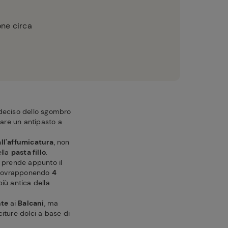
one circa
 deciso dello sgombro
zzare un antipasto a
all'affumicatura
, non
ella
pasta fillo
.
e prende appunto il
 sovrapponendo
4
più antica della
nte
ai
Balcani
, ma
iture dolci a base di