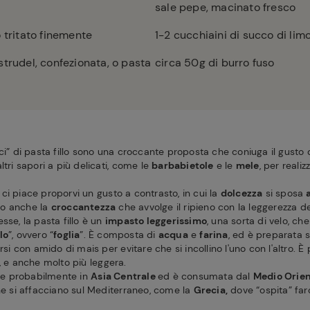
sale pepe, macinato fresco
 tritato finemente
1-2
cucchiaini di succo di lim
strudel, confezionata, o pasta
circa 50g di burro fuso
cci” di pasta fillo sono una croccante proposta che coniuga il gusto
ltri sapori a più delicati, come le
barbabietole
e le
mele
, per reali
ci piace proporvi un gusto a contrasto, in cui la
dolcezza
si sposa
mo anche la
croccantezza
che avvolge il ripieno con la leggerezza d
sse, la pasta fillo è un
impasto leggerissimo
, una sorta di velo, ch
lo
”, ovvero “
foglia
”. È composta di
acqua
e
farina
, ed è preparata
arsi con amido di mais per evitare che si incollino l'uno con l'altro. È 
, e anche molto più leggera.
ine probabilmente in
Asia Centrale
ed è consumata dal
Medio Orie
che si affacciano sul Mediterraneo, come la
Grecia,
dove “ospita” farc