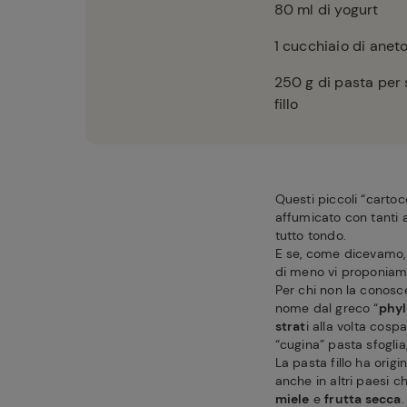
80
ml di yogurt
1
cucchiaio di aneto
250
g di pasta per 
fillo
Questi piccoli “carto
affumicato con tanti a
tutto tondo.
E se, come dicevamo, 
di meno vi proponia
Per chi non la conosce
nome dal greco “
phyl
strat
i alla volta cosp
“cugina” pasta sfoglia
La pasta fillo ha orig
anche in altri paesi 
miele
e
frutta secca
.