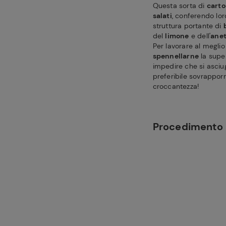
Questa sorta di
carto
salati
, conferendo lo
struttura portante di
del
limone
e dell'
ane
Per lavorare al meglio 
spennellarne
la supe
impedire che si asciu
preferibile sovrappo
croccantezza!
Procedimento