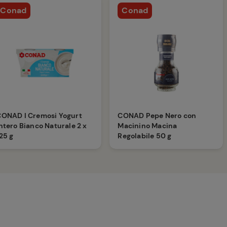
Conad
Conad
CONAD I Cremosi Yogurt
CONAD Pepe Nero con
ntero Bianco Naturale 2 x
Macinino Macina
25 g
Regolabile 50 g