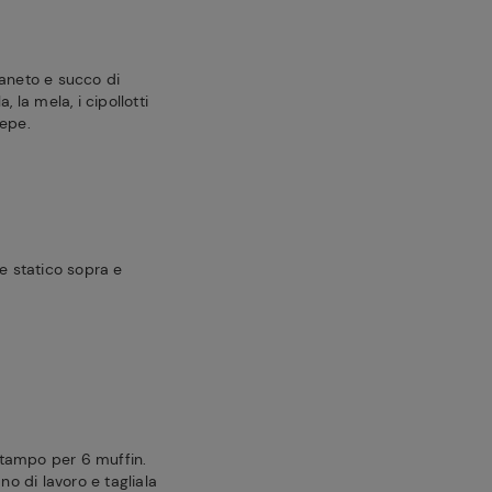
 aneto e succo di
, la mela, i cipollotti
pepe.
re statico sopra e
 stampo per 6 muffin.
no di lavoro e tagliala