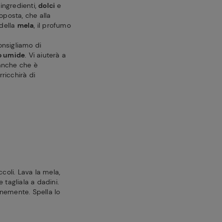
ingredienti,
dolci
e
oposta, che alla
 della
mela
, il profumo
consigliamo di
o umide
. Vi aiuterà a
 anche che è
rricchirà di
ccoli. Lava la mela,
 e tagliala a dadini.
finemente. Spella lo