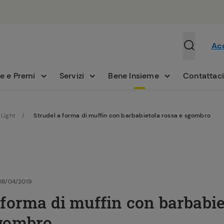
Ac
e e Premi
Servizi
Bene Insieme
Contattac
 Light
Strudel a forma di muffin con barbabietola rossa e sgombro
08/04/2019
 forma di muffin con barbabie
sgombro