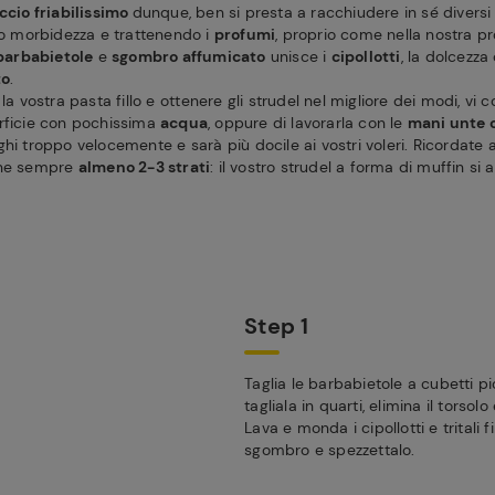
ccio friabilissimo
dunque, ben si presta a racchiudere in sé diversi 
ro morbidezza e trattenendo i
profumi
, proprio come nella nostra pr
barbabietole
e
sgombro affumicato
unisce i
cipollotti
, la dolcezza
to
.
la vostra pasta fillo e ottenere gli strudel nel migliore dei modi, vi 
rficie con pochissima
acqua
, oppure di lavorarla con le
mani unte 
ghi troppo velocemente e sarà più docile ai vostri voleri. Ricordate
rne sempre
almeno 2-3 strati
: il vostro strudel a forma di muffin si a
Step 1
Taglia le barbabietole a cubetti pi
tagliala in quarti, elimina il torsolo
Lava e monda i cipollotti e tritali 
sgombro e spezzettalo.