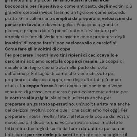
gli involtini più piccoli saranno adatti a creare dei
bocconcini per l'aperitivo
o come antipasto, degli involtini più
grandi e corposi invece faranno un figurone come secondo
piatto. Gli involtini sono
semplici da preparare, velocissimi da
portare in tavola
e davvero golosi. Piacciono a grandi e
piccini, e proprio dai più piccoli potete farvi aiutare per
arrotolarli e farcirli. Vediamo insieme come preparare degli
involtini di coppa farciti con caciocavallo e carciofini.
Come fare gli involtini di coppa
Per preparare i nostri
involtini ripieni di caciocavallo e
carciofini
abbiamo scelto
la coppa di maiale
. La coppa di
maiale è un taglio che si trova nella parte del collo
dell'animale. È il taglio di carne che viene utilizzato per
preparare la classica coppa, uno degli affettati più amati
d'Italia.
La coppa fresca
è una carne che contiene diverse
venature di grasso, per questo è particolarmente adatta per
le
cotture alla griglia.
Ma si può utilizzare anche per
preparare
un gustoso spezzatino,
un'insolita arista ma anche
dei deliziosi involtini, come quelli che cuciniamo noi oggi. Per
preparare i nostri involtini fatevi affettare la coppa dal vostro
macellaio di fiducia, e, una volta arrivati a casa, mettete le
fettine tra due fogli di carta da forno da battere poi con un
batticarne
per renderle più sottili
e pronte per accogliere il