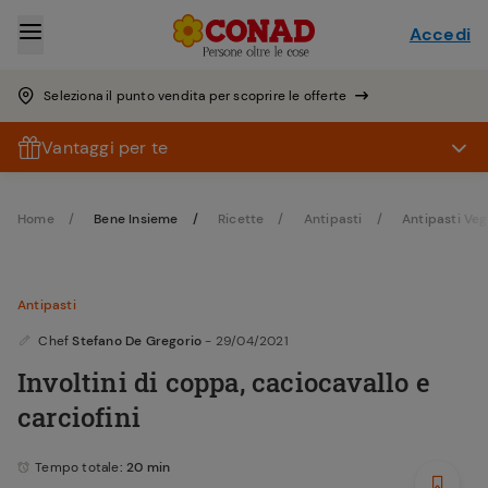
Accedi
Seleziona il punto vendita per scoprire le offerte
Vantaggi per te
Home
Bene Insieme
Ricette
Antipasti
Antipasti Veg
Antipasti
Chef
Stefano De Gregorio
- 29/04/2021
Involtini di coppa, caciocavallo e
carciofini
Tempo totale
: 20 min