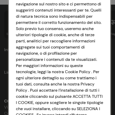
navigazione sul nostro sito e ci permettono di
suggerirti contenuti interessanti per te. Quelli
di natura tecnica sono indispensabili per
permettere il corretto funzionamento del sito.
Solo previo tuo consenso, useremo anche
Spesa online
Assicurazioni
Sapori&
Istituzionale
Via
ulteriori tipologie di cookie, anche di terze
parti, analitici per raccogliere informazioni
aggregate sui tuoi comportamenti di
Informazioni
navigazione, o di profilazione per
personalizzare i contenuti da te visualizzati.
Privacy Policy
Per maggiori informazioni su queste
tecnologie, leggi la nostra Cookie Policy . Per
Link utili
Cookie Policy
ogni ulteriore dettaglio su come trattiamo i
tuoi dati, consulta anche la nostra Privacy
Lavora con noi
Impostazioni Cookie
Policy . Puoi accettare l’installazione di tutti i
cookie cliccando sul pulsante ACCETTA TUTTI
Le cooperative
Accessibilità
CONAD SOCIETÀ COOPERATIVA
I COOKIE, oppure scegliere le singole tipologie
Via Michelino, 59 | 40127 BOLOGNA
che vuoi installare, cliccando su SELEZIONA I
News & Approfondimenti
D&I e Parità di Genere
Codice Fiscale e Registro Imprese
COOKIES . Se invece intendi rifiutarne