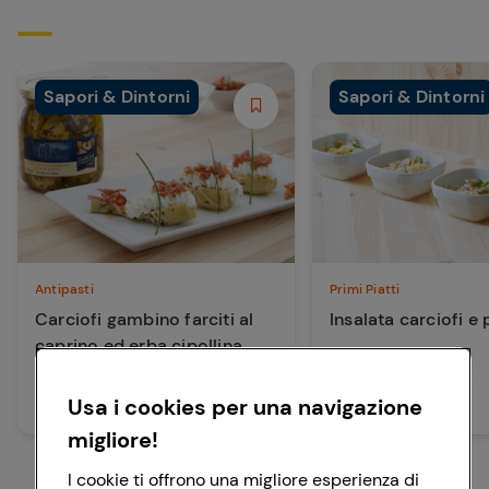
Sapori & Dintorni
Sapori & Dintorni
Antipasti
Primi Piatti
Carciofi gambino farciti al
Insalata carciofi e
caprino ed erba cipollina
con crudo croccante
15 min
Facile
Usa i cookies per una navigazione
10 min
Facile
migliore!
I cookie ti offrono una migliore esperienza di