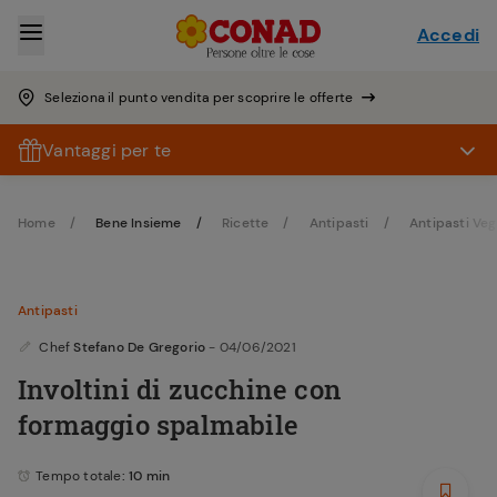
Accedi
Seleziona il punto vendita per scoprire le offerte
Vantaggi per te
Home
Bene Insieme
Ricette
Antipasti
Antipasti Veg
Antipasti
Chef
Stefano De Gregorio
- 04/06/2021
Involtini di zucchine con
formaggio spalmabile
Tempo totale
: 10 min