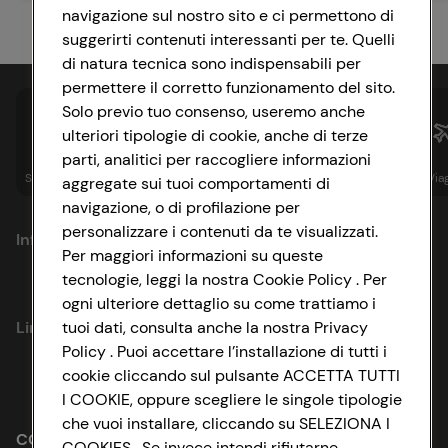
navigazione sul nostro sito e ci permettono di
suggerirti contenuti interessanti per te. Quelli
di natura tecnica sono indispensabili per
permettere il corretto funzionamento del sito.
Solo previo tuo consenso, useremo anche
ulteriori tipologie di cookie, anche di terze
parti, analitici per raccogliere informazioni
Spesa online
Assicurazioni
Sapori&
Istituzionale
Via
aggregate sui tuoi comportamenti di
navigazione, o di profilazione per
personalizzare i contenuti da te visualizzati.
Informazioni
Per maggiori informazioni su queste
tecnologie, leggi la nostra Cookie Policy . Per
Privacy Policy
ogni ulteriore dettaglio su come trattiamo i
tuoi dati, consulta anche la nostra Privacy
Link utili
Cookie Policy
Policy . Puoi accettare l’installazione di tutti i
cookie cliccando sul pulsante ACCETTA TUTTI
Lavora con noi
Impostazioni Cookie
I COOKIE, oppure scegliere le singole tipologie
che vuoi installare, cliccando su SELEZIONA I
Le cooperative
Accessibilità
CONAD SOCIETÀ COOPERATIVA
COOKIES . Se invece intendi rifiutarne