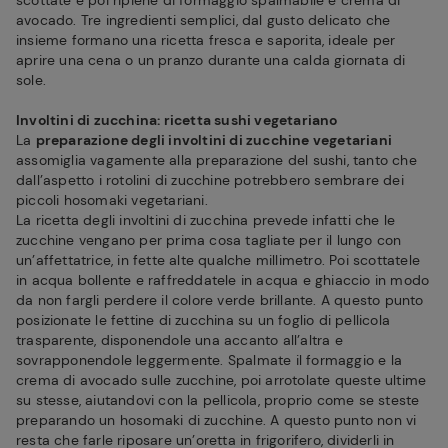
scottate e poi ripiene di formaggio spalmabile e crema di
avocado. Tre ingredienti semplici, dal gusto delicato che
insieme formano una ricetta fresca e saporita, ideale per
aprire una cena o un pranzo durante una calda giornata di
sole.
Involtini di zucchina: ricetta sushi vegetariano
La
preparazione degli involtini di zucchine vegetariani
assomiglia vagamente alla preparazione del sushi, tanto che
dall’aspetto i rotolini di zucchine potrebbero sembrare dei
piccoli hosomaki vegetariani.
La ricetta degli involtini di zucchina prevede infatti che le
zucchine vengano per prima cosa tagliate per il lungo con
un’affettatrice, in fette alte qualche millimetro. Poi scottatele
in acqua bollente e raffreddatele in acqua e ghiaccio in modo
da non fargli perdere il colore verde brillante. A questo punto
posizionate le fettine di zucchina su un foglio di pellicola
trasparente, disponendole una accanto all’altra e
sovrapponendole leggermente. Spalmate il formaggio e la
crema di avocado sulle zucchine, poi arrotolate queste ultime
su stesse, aiutandovi con la pellicola, proprio come se steste
preparando un hosomaki di zucchine. A questo punto non vi
resta che farle riposare un’oretta in frigorifero, dividerli in