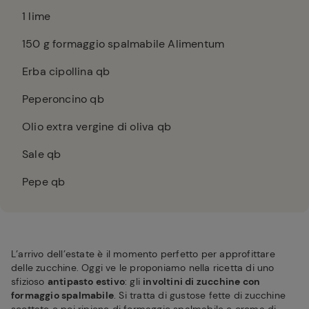
1
lime
150
g formaggio spalmabile Alimentum
Erba cipollina qb
Peperoncino qb
Olio extra vergine di oliva qb
Sale qb
Pepe qb
L’arrivo dell’estate è il momento perfetto per approfittare
delle zucchine. Oggi ve le proponiamo nella ricetta di uno
sfizioso
antipasto estivo
: gli
involtini di zucchine con
formaggio spalmabile
. Si tratta di gustose fette di zucchine