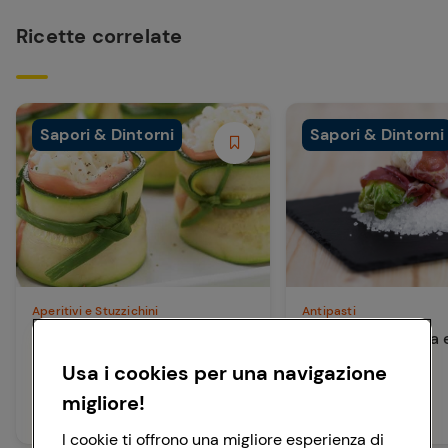
Ricette correlate
Sapori & Dintorni
Sapori & Dintorni
Aperitivi e Stuzzichini
Antipasti
Involtini di zucchina con
Involtini di lattuga
prosciutto e riso
piemontese
Usa i cookies per una navigazione
migliore!
60 min
10 min
Facile
Facile
I cookie ti offrono una migliore esperienza di