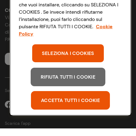
che vuoi installare, cliccando su SELEZIONA I
Le cooperative
Accessibilità
CONAD SOCIETÀ COOPERATIVA
COOKIES . Se invece intendi rifiutarne
Via Michelino, 59 | 40127 BOLOGNA
l’installazione, puoi farlo cliccando sul
News & Approfondimenti
D&I e Parità di Genere
Codice Fiscale e Registro Imprese
pulsante RIFIUTA TUTTI I COOKIE.
Cookie
di Bologna 00865960157
Policy
Richiami prodotto
Strategia Fiscale
PARTITA IVA 03320960374
Whistleblowing
SELEZIONA I COOKIES
Servizio clienti
RIFIUTA TUTTI I COOKIE
Seguici sui Social:
ACCETTA TUTTI I COOKIE
Scarica l'app