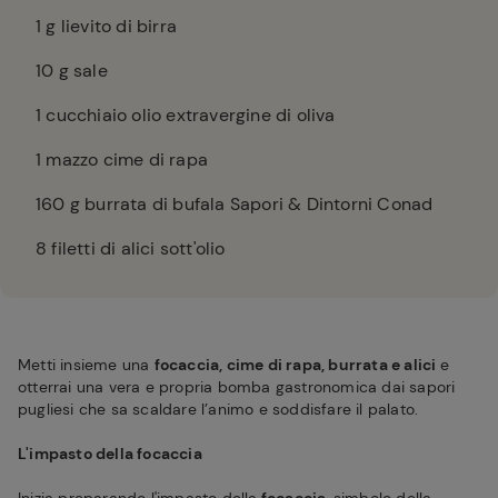
1
g lievito di birra
10
g sale
1
cucchiaio olio extravergine di oliva
1
mazzo cime di rapa
160
g burrata di bufala Sapori & Dintorni Conad
8
filetti di alici sott'olio
Metti insieme una
focaccia, cime di rapa, burrata e alici
e
otterrai una vera e propria bomba gastronomica dai sapori
pugliesi che sa scaldare l’animo e soddisfare il palato.
L'impasto della focaccia