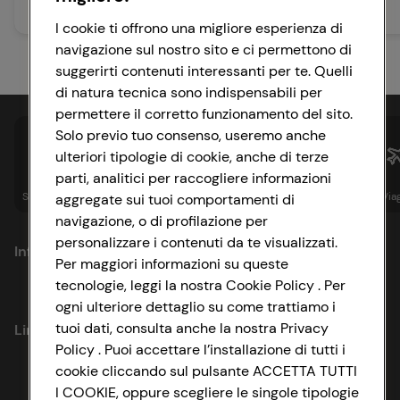
450 min
Facile
I cookie ti offrono una migliore esperienza di
navigazione sul nostro sito e ci permettono di
suggerirti contenuti interessanti per te. Quelli
di natura tecnica sono indispensabili per
permettere il corretto funzionamento del sito.
Solo previo tuo consenso, useremo anche
ulteriori tipologie di cookie, anche di terze
parti, analitici per raccogliere informazioni
Spesa online
Assicurazioni
Sapori&
Istituzionale
Via
aggregate sui tuoi comportamenti di
navigazione, o di profilazione per
personalizzare i contenuti da te visualizzati.
Informazioni
Per maggiori informazioni su queste
tecnologie, leggi la nostra Cookie Policy . Per
Privacy Policy
ogni ulteriore dettaglio su come trattiamo i
tuoi dati, consulta anche la nostra Privacy
Link utili
Cookie Policy
Policy . Puoi accettare l’installazione di tutti i
cookie cliccando sul pulsante ACCETTA TUTTI
Lavora con noi
Impostazioni Cookie
I COOKIE, oppure scegliere le singole tipologie