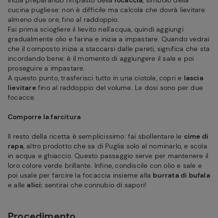
Inizia preparando l'impasto della
focaccia
, simbolo della
cucina pugliese: non è difficile ma calcola che dovrà lievitare
almeno due ore, fino al raddoppio.
Fai prima sciogliere il lievito nell'acqua, quindi aggiungi
gradualmente olio e farina e inizia a impastare. Quando vedrai
che il composto inizia a staccarsi dalle pareti, significa che sta
incordando bene: è il momento di aggiungere il sale e poi
proseguire a impastare.
A questo punto, trasferisci tutto in una ciotola, copri e
lascia
lievitare
fino al raddoppio del volume. Le dosi sono per due
focacce.
Comporre la farcitura
Il resto della ricetta è semplicissimo: fai sbollentare le
cime di
rapa
, altro prodotto che sa di Puglia solo al nominarlo, e scola
in acqua e ghiaccio. Questo passaggio serve per mantenere il
loro colore verde brillante. Infine, condiscile con olio e sale e
poi usale per farcire la focaccia insieme alla
burrata di bufala
e alle
alici:
sentirai che connubio di sapori!
Procedimento