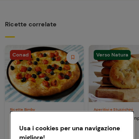
Ricette correlate
Conad
Verso Natura
Ricette Bimby
Aperitivi e Stuzzichini
La focaccia barese con il
Focaccia senza im
Bimby
Usa i cookies per una navigazione
migliore!
30 min
Facile