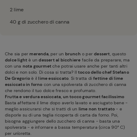
2
lime
40
g di zucchero di canna
Che sia per
merenda
, per un
brunch
o per
dessert
, questo
dolce light
è un
dessert al bicchiere
facile da preparare, ma
con una
nota gourmet
che potrai usare anche per tanti altri
dolci e non solo. Di cosa si tratta? Il
tocco dello chef Stefano
De Gregorio
è il
lime essiccato
. Si tratta di
fettine di lime
essiccato in forno
con una spolverata di zucchero di canna
che rendono il tuo dolce fresco e profumato.
Frutta e verdura essiccata, un tocco gourmet facilissimo
Basta affettare il lime dopo averlo lavato e asciugato bene -
meglio assicurarsi che si tratti di un
lime non trattato
- e
disporle su di una teglia ricoperta di carta da forno. Poi,
bisogna aggiungere dello zucchero di canna - basta una
spolverata - e infornare a bassa temperatura (circa 90° C)
per un'oretta.