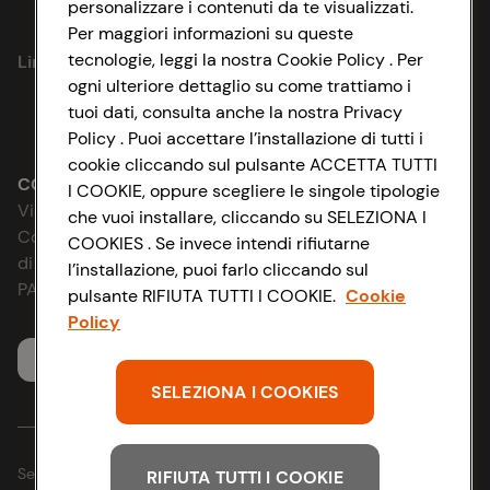
personalizzare i contenuti da te visualizzati.
Privacy Policy
Per maggiori informazioni su queste
tecnologie, leggi la nostra Cookie Policy . Per
Link utili
Cookie Policy
ogni ulteriore dettaglio su come trattiamo i
tuoi dati, consulta anche la nostra Privacy
Lavora con noi
Impostazioni Cookie
Policy . Puoi accettare l’installazione di tutti i
cookie cliccando sul pulsante ACCETTA TUTTI
Le cooperative
Accessibilità
CONAD SOCIETÀ COOPERATIVA
I COOKIE, oppure scegliere le singole tipologie
Via Michelino, 59 | 40127 BOLOGNA
che vuoi installare, cliccando su SELEZIONA I
News & Approfondimenti
D&I e Parità di Genere
Codice Fiscale e Registro Imprese
COOKIES . Se invece intendi rifiutarne
di Bologna 00865960157
l’installazione, puoi farlo cliccando sul
Richiami prodotto
Strategia Fiscale
PARTITA IVA 03320960374
pulsante RIFIUTA TUTTI I COOKIE.
Cookie
Policy
Whistleblowing
Servizio clienti
SELEZIONA I COOKIES
Seguici sui Social:
RIFIUTA TUTTI I COOKIE