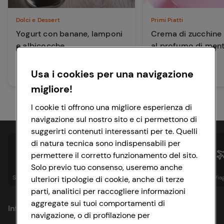
Dolci e Dessert
Primi Piatti
Yogurt con banane, lamponi
Crema di zucchine 
e albicocche
al profumo di men
Usa i cookies per una navigazione
40 min
40 min
Facile
Facile
migliore!
I cookie ti offrono una migliore esperienza di
navigazione sul nostro sito e ci permettono di
suggerirti contenuti interessanti per te. Quelli
di natura tecnica sono indispensabili per
permettere il corretto funzionamento del sito.
Solo previo tuo consenso, useremo anche
Spesa online
Assicurazioni
Sapori&
Istituzionale
Via
ulteriori tipologie di cookie, anche di terze
parti, analitici per raccogliere informazioni
aggregate sui tuoi comportamenti di
Informazioni
navigazione, o di profilazione per