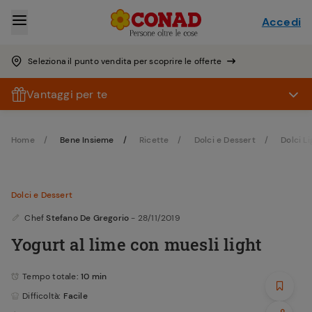
Accedi
Seleziona il punto vendita per scoprire le offerte
Vantaggi per te
Home
Bene Insieme
Ricette
Dolci e Dessert
Dolci Li
Dolci e Dessert
Chef
Stefano De Gregorio
- 28/11/2019
Yogurt al lime con muesli light
Tempo totale
: 10 min
Difficoltà
: Facile