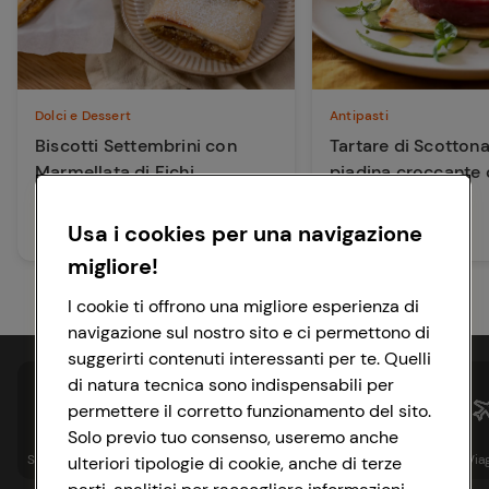
Dolci e Dessert
Antipasti
Biscotti Settembrini con
Tartare di Scottona
Marmellata di Fichi
piadina croccante
crema al basilico e
maionese alle nocc
Usa i cookies per una navigazione
50 min
25 min
Facile
Facile
migliore!
I cookie ti offrono una migliore esperienza di
navigazione sul nostro sito e ci permettono di
suggerirti contenuti interessanti per te. Quelli
di natura tecnica sono indispensabili per
permettere il corretto funzionamento del sito.
Solo previo tuo consenso, useremo anche
Spesa online
Assicurazioni
Sapori&
Istituzionale
Via
ulteriori tipologie di cookie, anche di terze