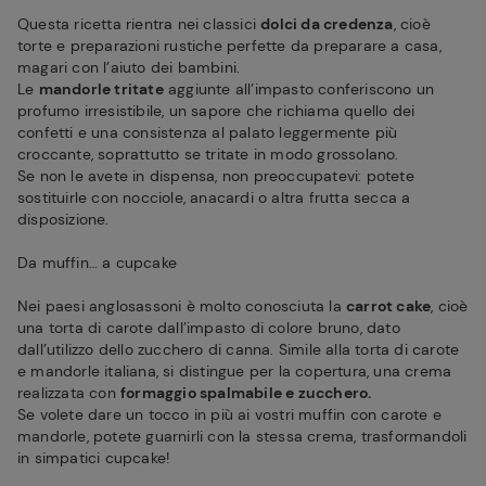
Questa ricetta rientra nei classici
dolci da credenza
, cioè
torte e preparazioni rustiche perfette da preparare a casa,
magari con l’aiuto dei bambini.
Le
mandorle tritate
aggiunte all’impasto conferiscono un
profumo irresistibile, un sapore che richiama quello dei
confetti e una consistenza al palato leggermente più
croccante, soprattutto se tritate in modo grossolano.
Se non le avete in dispensa, non preoccupatevi: potete
sostituirle con nocciole, anacardi o altra frutta secca a
disposizione.
Da muffin… a cupcake
Nei paesi anglosassoni è molto conosciuta la
carrot cake
, cioè
una torta di carote dall’impasto di colore bruno, dato
dall’utilizzo dello zucchero di canna. Simile alla torta di carote
e mandorle italiana, si distingue per la copertura, una crema
realizzata con
formaggio spalmabile e zucchero.
Se volete dare un tocco in più ai vostri muffin con carote e
mandorle, potete guarnirli con la stessa crema, trasformandoli
in simpatici cupcake!