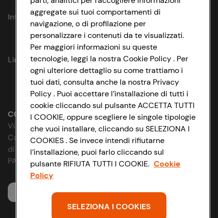
parti, analitici per raccogliere informazioni
aggregate sui tuoi comportamenti di
Informazioni
navigazione, o di profilazione per
personalizzare i contenuti da te visualizzati.
Privacy Policy
Per maggiori informazioni su queste
tecnologie, leggi la nostra Cookie Policy . Per
Link utili
Cookie Policy
ogni ulteriore dettaglio su come trattiamo i
tuoi dati, consulta anche la nostra Privacy
Lavora con noi
Impostazioni Cookie
Policy . Puoi accettare l’installazione di tutti i
cookie cliccando sul pulsante ACCETTA TUTTI
Le cooperative
Accessibilità
CONAD SOCIETÀ COOPERATIVA
I COOKIE, oppure scegliere le singole tipologie
Via Michelino, 59 | 40127 BOLOGNA
che vuoi installare, cliccando su SELEZIONA I
News & Approfondimenti
D&I e Parità di Genere
Codice Fiscale e Registro Imprese
COOKIES . Se invece intendi rifiutarne
di Bologna 00865960157
l’installazione, puoi farlo cliccando sul
Richiami prodotto
Strategia Fiscale
PARTITA IVA 03320960374
pulsante RIFIUTA TUTTI I COOKIE.
Cookie
Policy
Whistleblowing
Servizio clienti
SELEZIONA I COOKIES