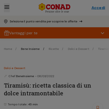
Accedi
Seleziona il punto vendita per scoprire le offerte
Vantaggi per te
Home
Bene Insieme
Ricette
Dolci e Dessert
Tiramis
Dolci e Dessert
Chef
BeneInsieme
- 08/03/2022
Tiramisù: ricetta classica di un
dolce intramontabile
Tempo totale
: 45 min