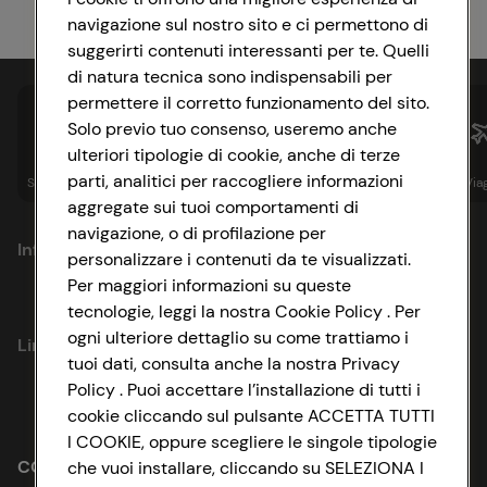
navigazione sul nostro sito e ci permettono di
suggerirti contenuti interessanti per te. Quelli
di natura tecnica sono indispensabili per
permettere il corretto funzionamento del sito.
Solo previo tuo consenso, useremo anche
ulteriori tipologie di cookie, anche di terze
parti, analitici per raccogliere informazioni
Spesa online
Assicurazioni
Sapori&
Istituzionale
Via
aggregate sui tuoi comportamenti di
navigazione, o di profilazione per
Informazioni
personalizzare i contenuti da te visualizzati.
Per maggiori informazioni su queste
Privacy Policy
tecnologie, leggi la nostra Cookie Policy . Per
ogni ulteriore dettaglio su come trattiamo i
Link utili
Cookie Policy
tuoi dati, consulta anche la nostra Privacy
Policy . Puoi accettare l’installazione di tutti i
Lavora con noi
Impostazioni Cookie
cookie cliccando sul pulsante ACCETTA TUTTI
I COOKIE, oppure scegliere le singole tipologie
Le cooperative
Accessibilità
CONAD SOCIETÀ COOPERATIVA
che vuoi installare, cliccando su SELEZIONA I