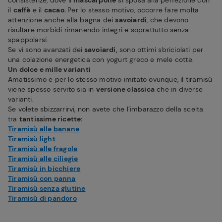
consistenze, dove il
mascarpone
si sposa alla perfezione con
il
caffè
e il
cacao.
Per lo stesso motivo, occorre fare molta
attenzione anche alla bagna dei
savoiardi
, che devono
risultare morbidi rimanendo integri e soprattutto senza
spappolarsi.
Se vi sono avanzati dei
savoiardi,
sono ottimi sbriciolati per
una colazione energetica con yogurt greco e mele cotte.
Un dolce e mille varianti
Amatissimo e per lo stesso motivo imitato ovunque, il tiramisù
viene spesso servito sia in
versione classica
che in diverse
varianti.
Se volete sbizzarrirvi, non avete che l’imbarazzo della scelta
tra
tantissime ricette:
Tiramisù alle banane
Tiramisù light
Tiramisù alle fragole
Tiramisù alle ciliegie
Tiramisù in bicchiere
Tiramisù con panna
Tiramisù senza glutine
Tiramisù di pandoro