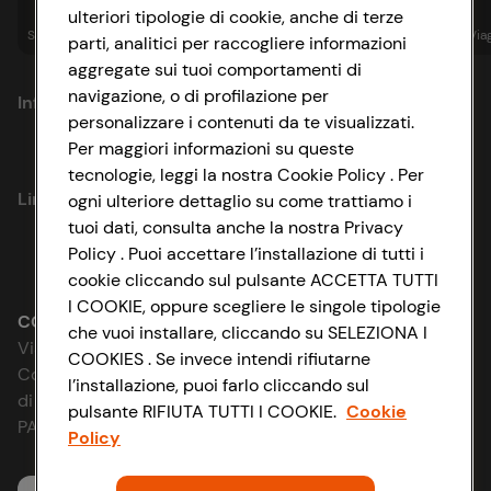
ulteriori tipologie di cookie, anche di terze
Spesa online
Assicurazioni
Sapori&
Istituzionale
Via
parti, analitici per raccogliere informazioni
aggregate sui tuoi comportamenti di
navigazione, o di profilazione per
Informazioni
personalizzare i contenuti da te visualizzati.
Per maggiori informazioni su queste
Privacy Policy
tecnologie, leggi la nostra Cookie Policy . Per
Link utili
ogni ulteriore dettaglio su come trattiamo i
Cookie Policy
tuoi dati, consulta anche la nostra Privacy
Policy . Puoi accettare l’installazione di tutti i
Lavora con noi
Impostazioni Cookie
cookie cliccando sul pulsante ACCETTA TUTTI
I COOKIE, oppure scegliere le singole tipologie
Le cooperative
Accessibilità
CONAD SOCIETÀ COOPERATIVA
che vuoi installare, cliccando su SELEZIONA I
Via Michelino, 59 | 40127 BOLOGNA
COOKIES . Se invece intendi rifiutarne
News & Approfondimenti
D&I e Parità di Genere
Codice Fiscale e Registro Imprese
l’installazione, puoi farlo cliccando sul
di Bologna 00865960157
pulsante RIFIUTA TUTTI I COOKIE.
Cookie
Richiami prodotto
Strategia Fiscale
PARTITA IVA 03320960374
Policy
Whistleblowing