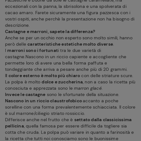
Pazzesche e buone da sole le castagne caramellate, ma
eccezionali con la panna, la sbrisolona e una spolverata di
cacao amaro. Farete sicuramente una figura pazzesca con i
vostri ospiti, anche perchè la presentazione non ha bisogno di
descrizione.
Castagne e marroni, sapete la differenza?
Anche se per un occhio non esperto sono molto simili, hanno
però delle
caratteristiche estetiche molto diverse
.
I
marroni sono i fortunat
i tra le due varietà di
castagne.Nascono in un riccio capiente e accogliente che
permette loro di avere una bella forma paffuta e
tondeggiante che arriva a pesare anche più di 20 grammi.
I
l colore esterno è molto più chiaro
con delle striature scure.
La polpa è molto
dolce e zuccherina
, non a caso la ricetta più
conosciuta e apprezzata sono le
marron glacé.
Invece le castagne
sono le sfortunate della situazione.
Nascono in un riccio claustrofobico
accanto a poche
sorelline con una forma prevalentemente schiacciata. Il colore
è sul marrone/ciliegio striato rossiccio.
Differisce anche nel frutto che è
settato dalla classicissima
pellicina
, quella famosa per essere difficile da togliere sia
cotta che cruda. La polpa può variare in quanto a farinosità e
la ricetta che tutti noi conosciamo sono le buonissime