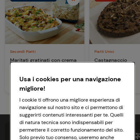
Secondi Piatti
Piatti Unici
Maritati gratinati con crema
Castagnaccio
di castagne, zucca e speck di
anatra
Usa i cookies per una navigazione
60 min
Facile
30 min
Media
migliore!
I cookie ti offrono una migliore esperienza di
navigazione sul nostro sito e ci permettono di
suggerirti contenuti interessanti per te. Quelli
di natura tecnica sono indispensabili per
permettere il corretto funzionamento del sito.
Solo previo tuo consenso, useremo anche