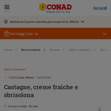
Accedi
Seleziona il punto vendita per scoprire le offerte
Vantaggi per te
Home
Bene Insieme
Ricette
Dolci e Dessert
Torte
Dolci e Dessert
Chef
Carlo Molon
- 13/11/2019
Castagne, creme fraiche e
sbrisolona
Tempo totale
: 10 min