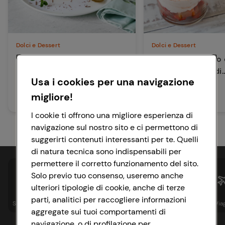
Dolci e Dessert
Dolci e Dessert
Mini charlotte di mango e
Dolce al cucchiaio 
colomba
fragole e crema di
Usa i cookies per una navigazione
formaggio
migliore!
210 min
15 min
Media
Facile
I cookie ti offrono una migliore esperienza di
navigazione sul nostro sito e ci permettono di
suggerirti contenuti interessanti per te. Quelli
di natura tecnica sono indispensabili per
permettere il corretto funzionamento del sito.
Solo previo tuo consenso, useremo anche
ulteriori tipologie di cookie, anche di terze
parti, analitici per raccogliere informazioni
Spesa online
Assicurazioni
Sapori&
Istituzionale
Via
aggregate sui tuoi comportamenti di
navigazione, o di profilazione per