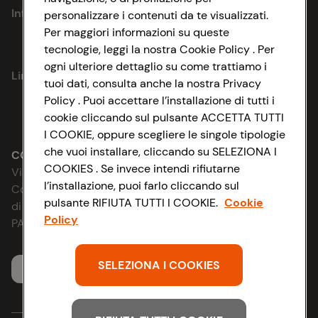
Informazioni
personalizzare i contenuti da te visualizzati.
Per maggiori informazioni su queste
tecnologie, leggi la nostra Cookie Policy . Per
Privacy Policy
ogni ulteriore dettaglio su come trattiamo i
Link utili
tuoi dati, consulta anche la nostra Privacy
Cookie Policy
Policy . Puoi accettare l’installazione di tutti i
Lavora con noi
cookie cliccando sul pulsante ACCETTA TUTTI
Impostazioni Cookie
I COOKIE, oppure scegliere le singole tipologie
Le cooperative
che vuoi installare, cliccando su SELEZIONA I
Accessibilità
CONAD SOCIETÀ COOPERATIVA
COOKIES . Se invece intendi rifiutarne
Via Michelino, 59 | 40127 BOLOGNA
News & Approfondimenti
l’installazione, puoi farlo cliccando sul
D&I e Parità di Genere
Codice Fiscale e Registro Imprese
pulsante RIFIUTA TUTTI I COOKIE.
Cookie
di Bologna 00865960157
Richiami prodotto
Policy
Strategia Fiscale
PARTITA IVA 03320960374
Whistleblowing
SELEZIONA I COOKIES
Servizio clienti