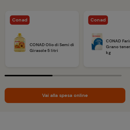
Conad
Conad
CONAD Fari
CONAD Olio di Semi di
Grano tener
Girasole 5 litri
kg
Vai alla spesa online