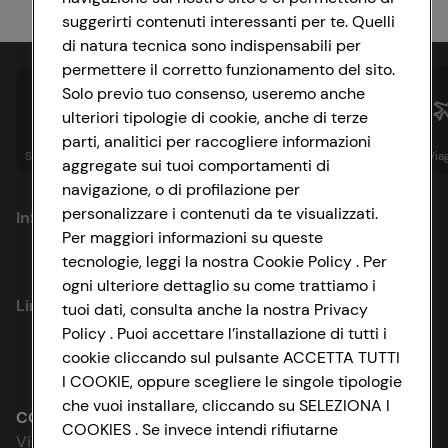
suggerirti contenuti interessanti per te. Quelli
di natura tecnica sono indispensabili per
permettere il corretto funzionamento del sito.
Solo previo tuo consenso, useremo anche
ulteriori tipologie di cookie, anche di terze
parti, analitici per raccogliere informazioni
Spesa online
Assicurazioni
Sapori&
Istituzionale
Via
aggregate sui tuoi comportamenti di
navigazione, o di profilazione per
personalizzare i contenuti da te visualizzati.
Informazioni
Per maggiori informazioni su queste
tecnologie, leggi la nostra Cookie Policy . Per
Privacy Policy
ogni ulteriore dettaglio su come trattiamo i
Link utili
tuoi dati, consulta anche la nostra Privacy
Cookie Policy
Policy . Puoi accettare l’installazione di tutti i
cookie cliccando sul pulsante ACCETTA TUTTI
Lavora con noi
Impostazioni Cookie
I COOKIE, oppure scegliere le singole tipologie
che vuoi installare, cliccando su SELEZIONA I
Le cooperative
Accessibilità
CONAD SOCIETÀ COOPERATIVA
COOKIES . Se invece intendi rifiutarne
Via Michelino, 59 | 40127 BOLOGNA