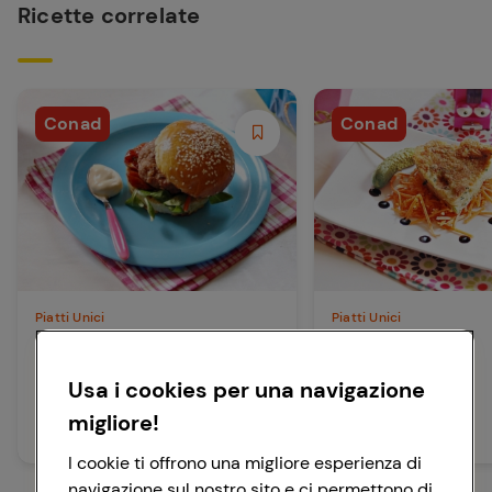
Ricette correlate
Conad
Conad
Piatti Unici
Piatti Unici
Piccoli hamburger
Cuor di frittata
Usa i cookies per una navigazione
45 min
15 min
Facile
Facile
migliore!
I cookie ti offrono una migliore esperienza di
navigazione sul nostro sito e ci permettono di