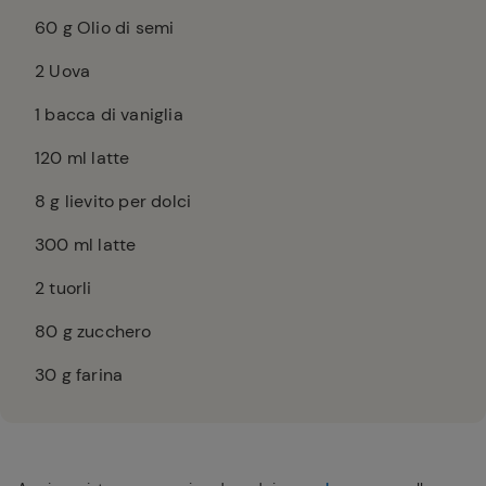
60
g Olio di semi
2
Uova
1
bacca di vaniglia
120
ml latte
8
g lievito per dolci
300
ml latte
2
tuorli
80
g zucchero
30
g farina