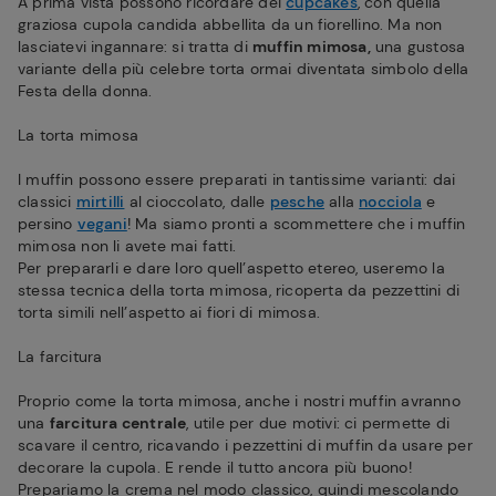
A prima vista possono ricordare dei
cupcakes
, con quella
graziosa cupola candida abbellita da un fiorellino. Ma non
lasciatevi ingannare: si tratta di
muffin mimosa,
una gustosa
variante della più celebre torta ormai diventata simbolo della
Festa della donna.
La torta mimosa
I muffin possono essere preparati in tantissime varianti: dai
classici
mirtilli
al cioccolato, dalle
pesche
alla
nocciola
e
persino
vegani
! Ma siamo pronti a scommettere che i muffin
mimosa non li avete mai fatti.
Per prepararli e dare loro quell’aspetto etereo, useremo la
stessa tecnica della torta mimosa, ricoperta da pezzettini di
torta simili nell’aspetto ai fiori di mimosa.
La farcitura
Proprio come la torta mimosa, anche i nostri muffin avranno
una
farcitura centrale
, utile per due motivi: ci permette di
scavare il centro, ricavando i pezzettini di muffin da usare per
decorare la cupola. E rende il tutto ancora più buono!
Prepariamo la crema nel modo classico, quindi mescolando