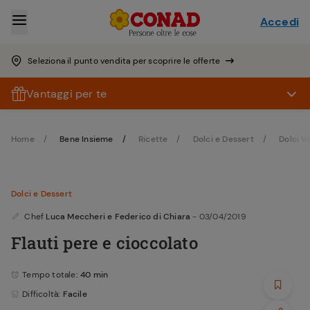
Accedi
Seleziona il punto vendita per scoprire le offerte
Vantaggi per te
Home
Bene Insieme
Ricette
Dolci e Dessert
Dolci V
Dolci e Dessert
Chef
Luca Meccheri e Federico di Chiara
- 03/04/2019
Flauti pere e cioccolato
Tempo totale
: 40 min
Difficoltà
: Facile