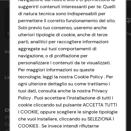
suggerirti contenuti interessanti per te. Quelli
di natura tecnica sono indispensabili per
permettere il corretto funzionamento del sito.
Solo previo tuo consenso, useremo anche
Spesa online
Assicurazioni
Sapori&
Istituzionale
Via
ulteriori tipologie di cookie, anche di terze
parti, analitici per raccogliere informazioni
aggregate sui tuoi comportamenti di
Informazioni
navigazione, o di profilazione per
personalizzare i contenuti da te visualizzati.
Privacy Policy
Per maggiori informazioni su queste
tecnologie, leggi la nostra Cookie Policy . Per
Link utili
Cookie Policy
ogni ulteriore dettaglio su come trattiamo i
tuoi dati, consulta anche la nostra Privacy
Lavora con noi
Impostazioni Cookie
Policy . Puoi accettare l’installazione di tutti i
cookie cliccando sul pulsante ACCETTA TUTTI
Le cooperative
Accessibilità
CONAD SOCIETÀ COOPERATIVA
I COOKIE, oppure scegliere le singole tipologie
Via Michelino, 59 | 40127 BOLOGNA
che vuoi installare, cliccando su SELEZIONA I
News & Approfondimenti
D&I e Parità di Genere
Codice Fiscale e Registro Imprese
COOKIES . Se invece intendi rifiutarne