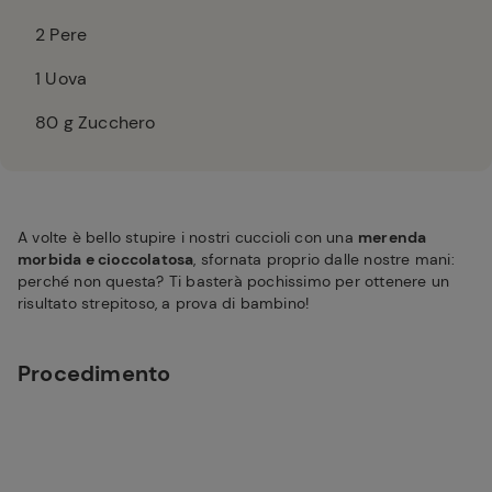
2
Pere
1
Uova
80
g Zucchero
A volte è bello stupire i nostri cuccioli con una
merenda
morbida e cioccolatosa
, sfornata proprio dalle nostre mani:
perché non questa? Ti basterà pochissimo per ottenere un
risultato strepitoso, a prova di bambino!
Procedimento