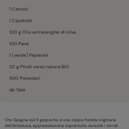
1
Cetrioli
1
Cipollotti
100
g Olio extravergine di oliva
100
Pane
1
(verde) Peperoni
20
g Pinoli verso natura BIO
500
Pomodori
qb Sale
Che Spagna sia! Il gazpacho è una zuppa fredda originaria
dell’Andalusia, apprezzatissima soprattutto durante i torridi