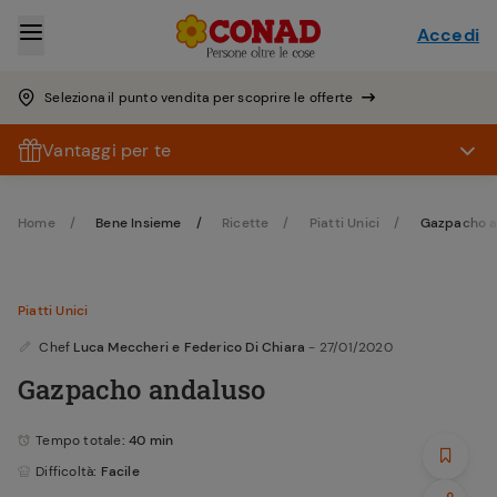
Accedi
Seleziona il punto vendita per scoprire le offerte
Vantaggi per te
Home
Bene Insieme
Ricette
Piatti Unici
Gazpacho a
Piatti Unici
Chef
Luca Meccheri e Federico Di Chiara
- 27/01/2020
Gazpacho andaluso
Tempo totale
: 40 min
Difficoltà
: Facile