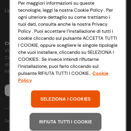
Privacy Policy
Per maggiori informazioni su queste
tecnologie, leggi la nostra Cookie Policy . Per
Link utili
Cookie Policy
ogni ulteriore dettaglio su come trattiamo i
tuoi dati, consulta anche la nostra Privacy
Lavora con noi
Impostazioni Cookie
Policy . Puoi accettare l’installazione di tutti i
cookie cliccando sul pulsante ACCETTA TUTTI
Le cooperative
Accessibilità
CONAD SOCIETÀ COOPERATIVA
I COOKIE, oppure scegliere le singole tipologie
Via Michelino, 59 | 40127 BOLOGNA
che vuoi installare, cliccando su SELEZIONA I
News & Approfondimenti
D&I e Parità di Genere
Codice Fiscale e Registro Imprese
COOKIES . Se invece intendi rifiutarne
di Bologna 00865960157
l’installazione, puoi farlo cliccando sul
Richiami prodotto
Strategia Fiscale
PARTITA IVA 03320960374
pulsante RIFIUTA TUTTI I COOKIE.
Cookie
Policy
Whistleblowing
Servizio clienti
SELEZIONA I COOKIES
Seguici sui Social:
RIFIUTA TUTTI I COOKIE