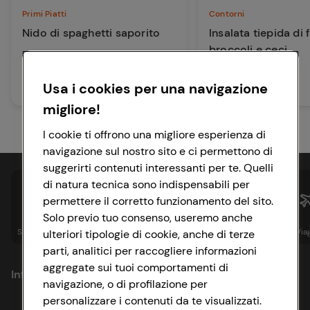
Primi Piatti
Contorni
Nido di spaghetti saporito
Insalata tiepida di 
broccoli e ceci
40 min
Facile
Usa i cookies per una navigazione
30 min
Facile
migliore!
I cookie ti offrono una migliore esperienza di
navigazione sul nostro sito e ci permettono di
suggerirti contenuti interessanti per te. Quelli
di natura tecnica sono indispensabili per
permettere il corretto funzionamento del sito.
Solo previo tuo consenso, useremo anche
Spesa online
Assicurazioni
Sapori&
Istituzionale
Via
ulteriori tipologie di cookie, anche di terze
parti, analitici per raccogliere informazioni
aggregate sui tuoi comportamenti di
Informazioni
navigazione, o di profilazione per
personalizzare i contenuti da te visualizzati.