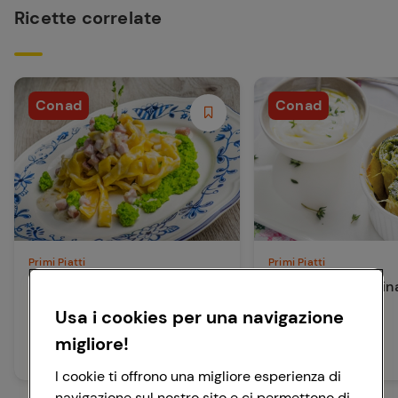
Ricette correlate
Conad
Conad
Primi Piatti
Primi Piatti
Tagliatelle all’uovo
Crespelle con spin
prosciutto e piselli
ricotta
Usa i cookies per una navigazione
migliore!
60 min
60 min
Facile
Facile
I cookie ti offrono una migliore esperienza di
navigazione sul nostro sito e ci permettono di