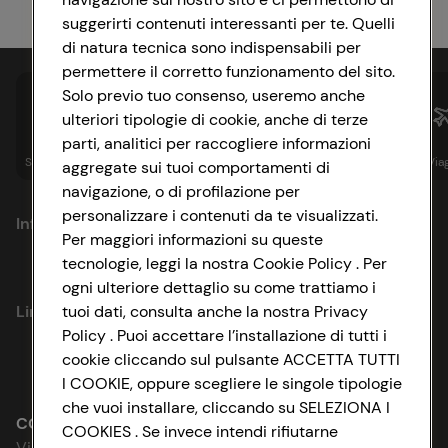
suggerirti contenuti interessanti per te. Quelli
di natura tecnica sono indispensabili per
permettere il corretto funzionamento del sito.
Solo previo tuo consenso, useremo anche
ulteriori tipologie di cookie, anche di terze
parti, analitici per raccogliere informazioni
Spesa online
Assicurazioni
Sapori&
Istituzionale
Via
aggregate sui tuoi comportamenti di
navigazione, o di profilazione per
personalizzare i contenuti da te visualizzati.
Informazioni
Per maggiori informazioni su queste
tecnologie, leggi la nostra Cookie Policy . Per
Privacy Policy
ogni ulteriore dettaglio su come trattiamo i
Link utili
tuoi dati, consulta anche la nostra Privacy
Cookie Policy
Policy . Puoi accettare l’installazione di tutti i
cookie cliccando sul pulsante ACCETTA TUTTI
Lavora con noi
Impostazioni Cookie
I COOKIE, oppure scegliere le singole tipologie
che vuoi installare, cliccando su SELEZIONA I
Le cooperative
Accessibilità
CONAD SOCIETÀ COOPERATIVA
COOKIES . Se invece intendi rifiutarne
Via Michelino, 59 | 40127 BOLOGNA