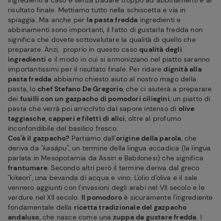
ingredienti a caso e senza badare troppo ad abbinamenti e al
risultato finale. Mettiamo tutto nella schiscetta e via in
spiaggia. Ma anche per
la pasta fredda
ingredienti e
abbinamenti sono importanti, il fatto di gustarla fredda non
significa che dovete sottovalutare la qualità di quello che
preparate. Anzi, proprio in questo caso
qualità degli
ingredienti
e il modo in cui si armonizzano nel piatto saranno
importantissimi per il risultato finale. Per ridare
dignità alla
pasta fredda
abbiamo chiesto aiuto al nostro mago della
pasta, lo
chef Stefano De Gregorio
, che ci aiuterà a preparare
dei
fusilli con un gazpacho di pomodori ciliegini
, un piatto di
pasta che verrà poi arricchito dal sapore intenso di
olive
taggiasche
,
capperi e filetti di alici
, oltre al profumo
inconfondibile del basilico fresco.
Cos'è il gazpacho?
Partiamo dall'
origine della parola
, che
deriva da "
kasâpu",
un termine della lingua accadica (la lingua
parlata in Mesopotamia da Assiri e Babilonesi) che significa
frantumare
. Secondo altri però il termine deriva dal greco
"kikeon", una bevanda di acqua e vino. L'olio d'oliva e il sale
vennero aggiunti con l'invasioni degli arabi nel VII secolo e le
verdure nel XII secolo.
Il pomodoro
è sicuramente l'ingrediente
fondamentale della
ricetta tradizionale del gazpacho
andaluso
, che nasce come una
zuppa da gustare fredda
. I