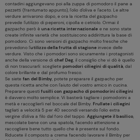
contadini aggiungevano poi alla zuppa di pomodoro il pane a
pezzetti (frantumato appunto), l'olio d'oliva e l'aceto. Le altre
verdure arrivarono dopo, e ora la ricetta del gazpacho
prevede l'utilizzo di peperoni, cipolla e cetriolo. Ormai il
gazpacho però è
una ricetta internazionale
e ne sono state
create infinite varietà che sostituiscono addirittura la base di
pomodoro. Ci sono versioni di gazpacho molto fresche che
prevedono l'
utilizzo della frutta di stagione
invece delle
verdure. Visto che i pomodori sono sicuramente i protagonisti
anche della versione di
chef Deg
, il consiglio che vi dò è quello
di non trascurarli: scegliete
pomodori ciliegini di qualità
, dal
colore brillante e dal profumo fresco.
Se siete
fan del Bimby
, potete preparare il gazpacho per
questa ricetta anche con l'aiuto del vostro amico in cucina.
Preparare questi
fusilli con gazpacho di pomodorini ciliegini
è davvero molto semplice. Vi basterà tagliare i pomodorini a
metà e raccoglierli nel boccale del Bimby.
Frullate i ciliegini
tagliati a velocità 5 per 40 secondi versando l'olio extra
vergine d'oliva a filo dal foro del tappo.
Aggiungete il basilico
,
mescolate bene con una spatola, facendo attenzione a
raccogliere bene tutto quello che è presente sul fondo.
Riducete il composto a crema facendo lavorare il Bimby per