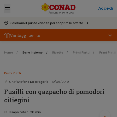
Accedi
Seleziona il punto vendita per scoprire le offerte
Vantaggi per te
Home
Bene Insieme
Ricette
Primi Piatti
Primi Piatti 
Primi Piatti
Chef
Stefano De Gregorio
- 19/06/2019
Fusilli con gazpacho di pomodori
ciliegini
Tempo totale
: 20 min