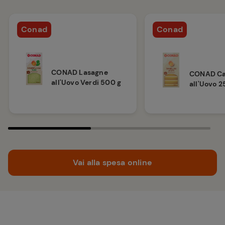
Conad
Conad
CONAD Lasagne
CONAD Ca
all'Uovo Verdi 500 g
all'Uovo 2
Vai alla spesa online