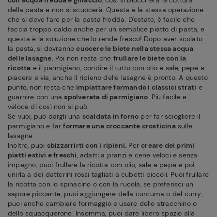
con acqua fredda e ghiaccio
, così si bloccherà la cottura
della pasta e non si scuocerà. Questa è la stessa operazione
che si deve fare per la pasta fredda. D'estate, è facile che
faccia troppo caldo anche per un semplice piatto di pasta, e
questa è la soluzione che lo rende fresco! Dopo aver scolato
la pasta, si dovranno
cuocere le biete nella stessa acqua
delle lasagne
. Poi non resta che
frullare le biete con la
ricotta
e il parmigiano, condire il tutto con olio e sale, pepe a
piacere e via, anche il ripieno delle lasagne è pronto. A questo
punto, non resta che
impiattare formando i classici strati
e
guarnire con una
spolverata di parmigiano
. Più facile e
veloce di così non si può.
Se vuoi, puo dargli una
scaldata in forno
per far sciogliere il
parmigiano e far
formare una croccante crosticina
sulle
lasagne.
Inoltre, puoi
sbizzarrirti con i ripieni.
Per
creare dei primi
piatti estivi e freschi
, adatti a pranzi e cene veloci e senza
impegno, puoi frullare la ricotta con olio, sale e pepe e poi
unirla a dei datterini rossi tagliati a cubetti piccoli. Puoi frullare
la ricotta con lo spinacino o con la rucola, se preferisci un
sapore piccante; puoi aggiungere della curcuma o del curry;
puoi anche cambiare formaggio e usare dello stracchino o
dello squacquerone. Insomma, puoi dare libero spazio alla