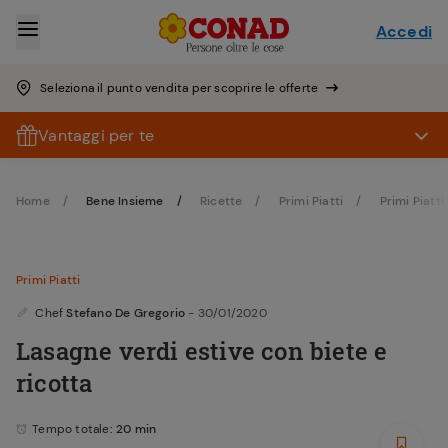
Accedi
Seleziona il punto vendita per scoprire le offerte
Vantaggi per te
Home
Bene Insieme
Ricette
Primi Piatti
Primi Piatti 
Primi Piatti
Chef
Stefano De Gregorio
- 30/01/2020
Lasagne verdi estive con biete e
ricotta
Tempo totale
: 20 min