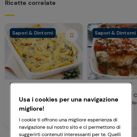
Ricette correlate
Sapori & Dintorni
Sapori & Dintorni
Primi Piatti
Primi Piatti
Lasagne al Gorgonzola
Lasagne di Pesce 
Usa i cookies per una navigazione
Capperi e Pomodori
migliore!
30 min
Facile
I cookie ti offrono una migliore esperienza di
30 min
Media
navigazione sul nostro sito e ci permettono di
suggerirti contenuti interessanti per te. Quelli