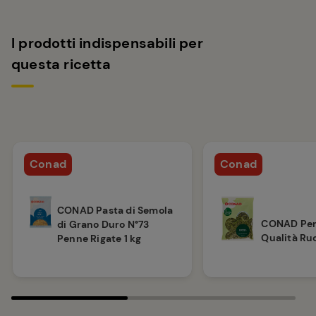
I prodotti indispensabili per
questa ricetta
Conad
Conad
CONAD Pasta di Semola
CONAD Per
di Grano Duro N°73
Qualità Ru
Penne Rigate 1 kg