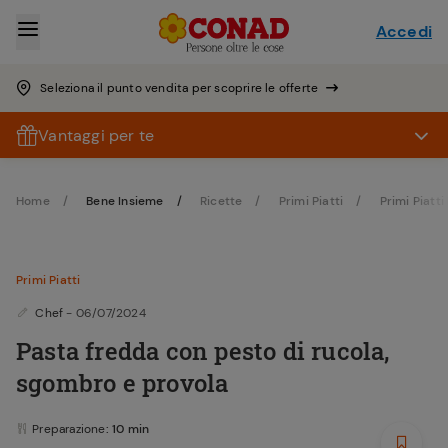
Accedi
Seleziona il punto vendita per scoprire le offerte
Vantaggi per te
Home
Bene Insieme
Ricette
Primi Piatti
Primi Piatti 
Primi Piatti
Chef
- 06/07/2024
Pasta fredda con pesto di rucola,
sgombro e provola
Preparazione
: 10 min