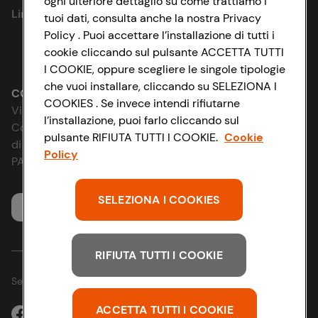
ogni ulteriore dettaglio su come trattiamo i
Link utili
tuoi dati, consulta anche la nostra Privacy
Cookie Policy
Policy . Puoi accettare l’installazione di tutti i
cookie cliccando sul pulsante ACCETTA TUTTI
Lavora con noi
Impostazioni Cookie
I COOKIE, oppure scegliere le singole tipologie
che vuoi installare, cliccando su SELEZIONA I
Le cooperative
Accessibilità
CONAD SOCIETÀ COOPERATIVA
COOKIES . Se invece intendi rifiutarne
Via Michelino, 59 | 40127 BOLOGNA
l’installazione, puoi farlo cliccando sul
News & Approfondimenti
D&I e Parità di Genere
Codice Fiscale e Registro Imprese
pulsante RIFIUTA TUTTI I COOKIE.
Cookie
di Bologna 00865960157
Policy
Richiami prodotto
Strategia Fiscale
PARTITA IVA 03320960374
Whistleblowing
SELEZIONA I COOKIES
Servizio clienti
RIFIUTA TUTTI I COOKIE
Seguici sui Social:
ACCETTA TUTTI I COOKIE