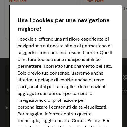
Primi Piatti
Primi Piatti
Pasta fredda con pollo,
Pasta fredda con t
datterini gialli e olive
lime
Usa i cookies per una navigazione
taggiasche
migliore!
30 min
20 min
Facile
Facile
I cookie ti offrono una migliore esperienza di
navigazione sul nostro sito e ci permettono di
suggerirti contenuti interessanti per te. Quelli
di natura tecnica sono indispensabili per
permettere il corretto funzionamento del sito.
Solo previo tuo consenso, useremo anche
ulteriori tipologie di cookie, anche di terze
parti, analitici per raccogliere informazioni
Spesa online
Assicurazioni
Sapori&
Istituzionale
Via
aggregate sui tuoi comportamenti di
navigazione, o di profilazione per
personalizzare i contenuti da te visualizzati.
Informazioni
Per maggiori informazioni su queste
tecnologie, leggi la nostra Cookie Policy . Per
Privacy Policy