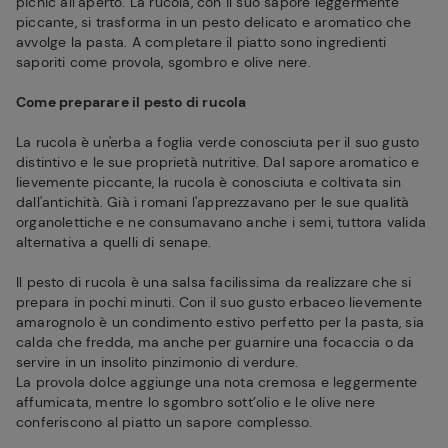
picnic all’aperto. La rucola, con il suo sapore leggermente
piccante, si trasforma in un pesto delicato e aromatico che
avvolge la pasta. A completare il piatto sono ingredienti
saporiti come provola, sgombro e olive nere.
Come preparare il pesto di rucola
La rucola è un'erba a foglia verde conosciuta per il suo gusto
distintivo e le sue proprietà nutritive. Dal sapore aromatico e
lievemente piccante, la rucola è conosciuta e coltivata sin
dall'antichità. Già i romani l'apprezzavano per le sue qualità
organolettiche e ne consumavano anche i semi, tuttora valida
alternativa a quelli di senape.
Il pesto di rucola è una salsa facilissima da realizzare che si
prepara in pochi minuti. Con il suo gusto erbaceo lievemente
amarognolo è un condimento estivo perfetto per la pasta, sia
calda che fredda, ma anche per guarnire una focaccia o da
servire in un insolito pinzimonio di verdure.
La provola dolce aggiunge una nota cremosa e leggermente
affumicata, mentre lo sgombro sott’olio e le olive nere
conferiscono al piatto un sapore complesso.