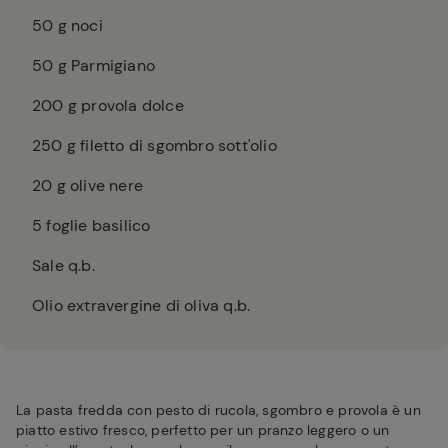
50
g noci
50
g Parmigiano
200
g provola dolce
250
g filetto di sgombro sott'olio
20
g olive nere
5
foglie basilico
Sale q.b.
Olio extravergine di oliva q.b.
La pasta fredda con pesto di rucola, sgombro e provola è un
piatto estivo fresco, perfetto per un pranzo leggero o un