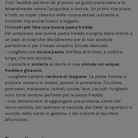
Così, l'acidità del lime dà al piatto un gusto particolare e fa
letteralmente venire l'acquolina in bocca. Un primo che piace
a tutti, un super classico della cucina estiva, nutriente e
morbido ma anche fresco e leggero.
I trucchi per fare una buona pasta fredda
Per preparare una buona pasta fredda bisogna stare attenti a
un paio di cose che decideranno per la sua assoluta
perfezione o per il totale disastro. Eccole elencate:
- scegliere una
buona pasta
, trafilata al bronzo, a cottura
lunga, che non scuocia;
- cuocerla e
scolarla
al dente in una
ciotola con acqua
fredda e ghiaccio
;
- scegliere sempre
verdure di stagione
. La pasta fredda si
prepara sempre in estate, spesso in primavera. Zucchine,
pomodori, melanzane, cetrioli, rucola, fave, carciofi, funghetti
sono tutte verdure perfette per la pasta fredda;
- non dimenticarsi di aggiungere una proteina, come del
tonno sott'olio, del salmone al naturale, dei filetti di sgombro in
scatola, della carne in gelatina o dei cubetti di tacchino
affumicato.