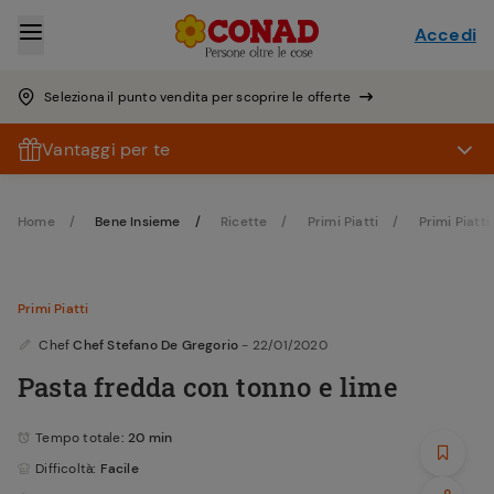
Accedi
Seleziona il punto vendita per scoprire le offerte
Vantaggi per te
Home
Bene Insieme
Ricette
Primi Piatti
Primi Piatti
Primi Piatti
Chef
Chef Stefano De Gregorio
- 22/01/2020
Pasta fredda con tonno e lime
Tempo totale
: 20 min
Difficoltà
: Facile