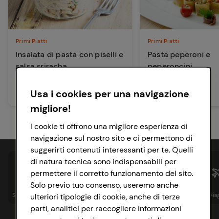
Primi Piatti
Primi Piatti
Insalata di pasta con piselli e
Pasta peperoni e
salsa sriracha
peperoncini
Usa i cookies per una navigazione
20 min
20 min
Facile
Media
migliore!
I cookie ti offrono una migliore esperienza di
navigazione sul nostro sito e ci permettono di
suggerirti contenuti interessanti per te. Quelli
di natura tecnica sono indispensabili per
permettere il corretto funzionamento del sito.
Solo previo tuo consenso, useremo anche
Spesa online
Assicurazioni
Sapori&
Istituzionale
Via
ulteriori tipologie di cookie, anche di terze
parti, analitici per raccogliere informazioni