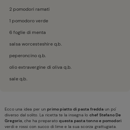
2
pomodori ramati
1
pomodoro verde
6
foglie di menta
salsa worcesteshire q.b.
peperoncino q.b.
olio extravergine di oliva q.b.
sale q.b.
Ecco una idea per un
primo piatto di pasta fredda
un po'
diverso dal solito. La ricetta te la insegna lo
chef Stefano De
Gregorio
, che ha preparato
questa pasta tonno e pomodori
verdi e rossi con succo di lime e la sua scorza grattugiata.