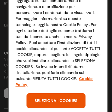
aggregate sui tuoi comportamenti di
Informazioni
navigazione, o di profilazione per
personalizzare i contenuti da te visualizzati.
Privacy Policy
Per maggiori informazioni su queste
tecnologie, leggi la nostra Cookie Policy . Per
Link utili
Cookie Policy
ogni ulteriore dettaglio su come trattiamo i
tuoi dati, consulta anche la nostra Privacy
Lavora con noi
Impostazioni Cookie
Policy . Puoi accettare l’installazione di tutti i
cookie cliccando sul pulsante ACCETTA TUTTI
Le cooperative
Accessibilità
CONAD SOCIETÀ COOPERATIVA
I COOKIE, oppure scegliere le singole tipologie
Via Michelino, 59 | 40127 BOLOGNA
che vuoi installare, cliccando su SELEZIONA I
News & Approfondimenti
D&I e Parità di Genere
Codice Fiscale e Registro Imprese
COOKIES . Se invece intendi rifiutarne
di Bologna 00865960157
l’installazione, puoi farlo cliccando sul
Richiami prodotto
Strategia Fiscale
PARTITA IVA 03320960374
pulsante RIFIUTA TUTTI I COOKIE.
Cookie
Policy
Whistleblowing
Servizio clienti
SELEZIONA I COOKIES