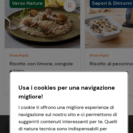
Verso Natura
Sapori & Dintorni
Primi Piatti
Primi Piatti
Risotto con limone, vongole
Risotto al pecorino
e timo
25 min
Facile
Usa i cookies per una navigazione
160 min
Media
migliore!
I cookie ti offrono una migliore esperienza di
navigazione sul nostro sito e ci permettono di
suggerirti contenuti interessanti per te. Quelli
di natura tecnica sono indispensabili per