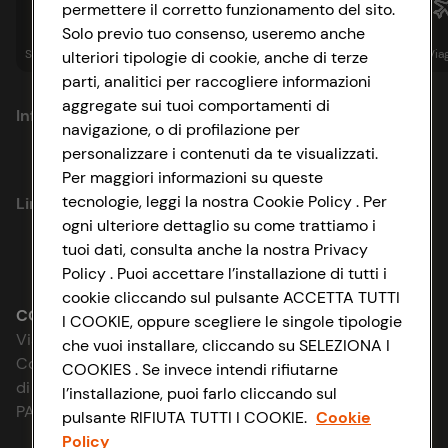
permettere il corretto funzionamento del sito.
Solo previo tuo consenso, useremo anche
Spesa online
Assicurazioni
Sapori&
Istituzionale
Via
ulteriori tipologie di cookie, anche di terze
parti, analitici per raccogliere informazioni
aggregate sui tuoi comportamenti di
Informazioni
navigazione, o di profilazione per
personalizzare i contenuti da te visualizzati.
Privacy Policy
Per maggiori informazioni su queste
tecnologie, leggi la nostra Cookie Policy . Per
Link utili
Cookie Policy
ogni ulteriore dettaglio su come trattiamo i
tuoi dati, consulta anche la nostra Privacy
Lavora con noi
Impostazioni Cookie
Policy . Puoi accettare l’installazione di tutti i
cookie cliccando sul pulsante ACCETTA TUTTI
Le cooperative
Accessibilità
CONAD SOCIETÀ COOPERATIVA
I COOKIE, oppure scegliere le singole tipologie
Via Michelino, 59 | 40127 BOLOGNA
che vuoi installare, cliccando su SELEZIONA I
News & Approfondimenti
D&I e Parità di Genere
Codice Fiscale e Registro Imprese
COOKIES . Se invece intendi rifiutarne
di Bologna 00865960157
l’installazione, puoi farlo cliccando sul
Richiami prodotto
Strategia Fiscale
PARTITA IVA 03320960374
pulsante RIFIUTA TUTTI I COOKIE.
Cookie
Policy