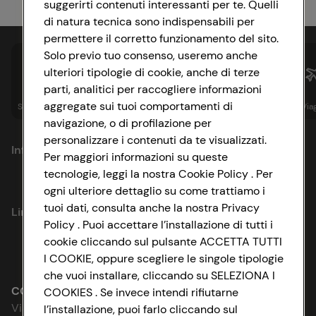
suggerirti contenuti interessanti per te. Quelli
di natura tecnica sono indispensabili per
permettere il corretto funzionamento del sito.
Solo previo tuo consenso, useremo anche
ulteriori tipologie di cookie, anche di terze
parti, analitici per raccogliere informazioni
aggregate sui tuoi comportamenti di
Spesa online
Assicurazioni
Sapori&
Istituzionale
Via
navigazione, o di profilazione per
personalizzare i contenuti da te visualizzati.
Informazioni
Per maggiori informazioni su queste
tecnologie, leggi la nostra Cookie Policy . Per
Privacy Policy
ogni ulteriore dettaglio su come trattiamo i
tuoi dati, consulta anche la nostra Privacy
Link utili
Cookie Policy
Policy . Puoi accettare l’installazione di tutti i
cookie cliccando sul pulsante ACCETTA TUTTI
Lavora con noi
Impostazioni Cookie
I COOKIE, oppure scegliere le singole tipologie
che vuoi installare, cliccando su SELEZIONA I
Le cooperative
Accessibilità
CONAD SOCIETÀ COOPERATIVA
COOKIES . Se invece intendi rifiutarne
Via Michelino, 59 | 40127 BOLOGNA
l’installazione, puoi farlo cliccando sul