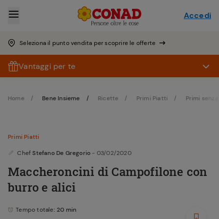
Accedi
Seleziona il punto vendita per scoprire le offerte
Vantaggi per te
Home
Bene Insieme
Ricette
Primi Piatti
Primi senza
Primi Piatti
Chef
Stefano De Gregorio
- 03/02/2020
Maccheroncini di Campofilone con
burro e alici
Tempo totale
: 20 min