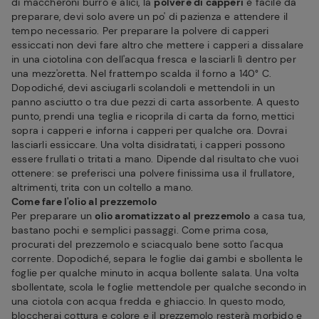
di maccheroni burro e alici, la
polvere di capperi
è facile da
preparare, devi solo avere un po' di pazienza e attendere il
tempo necessario. Per preparare la polvere di capperi
essiccati non devi fare altro che mettere i capperi a dissalare
in una ciotolina con dell'acqua fresca e lasciarli lì dentro per
una mezz'oretta. Nel frattempo scalda il forno a 140° C.
Dopodiché, devi asciugarli scolandoli e mettendoli in un
panno asciutto o tra due pezzi di carta assorbente. A questo
punto, prendi una teglia e ricoprila di carta da forno, mettici
sopra i capperi e inforna i capperi per qualche ora. Dovrai
lasciarli essiccare. Una volta disidratati, i capperi possono
essere frullati o tritati a mano. Dipende dal risultato che vuoi
ottenere: se preferisci una polvere finissima usa il frullatore,
altrimenti, trita con un coltello a mano.
Come fare l'olio al prezzemolo
Per preparare un
olio aromatizzato al prezzemolo
a casa tua,
bastano pochi e semplici passaggi. Come prima cosa,
procurati del prezzemolo e sciacqualo bene sotto l'acqua
corrente. Dopodiché, separa le foglie dai gambi e sbollenta le
foglie per qualche minuto in acqua bollente salata. Una volta
sbollentate, scola le foglie mettendole per qualche secondo in
una ciotola con acqua fredda e ghiaccio. In questo modo,
bloccherai cottura e colore e il prezzemolo resterà morbido e