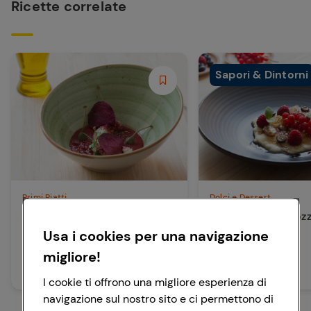
Ricette correlate
Sapori & Dintorni
Primi Piatti
Dolci e Dessert
Mousse di ricotta e
Pizza dolce di mozz
barbabietola
Usa i cookies per una navigazione
migliore!
15 min
Media
15 min
Facile
I cookie ti offrono una migliore esperienza di
navigazione sul nostro sito e ci permettono di