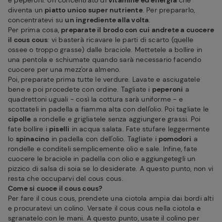
e peperoni. Un concentrato di
vitamine ed energia
che
diventa un
piatto unico super nutriente
. Per prepararlo,
concentratevi su
un ingrediente alla volta
.
Per prima cosa,
preparate il brodo con cui andrete a cuocere
il cous cous
: vi basterà ricavare le parti di scarto (quelle
ossee o troppo grasse) dalle braciole. Mettetele a bollire in
una pentola e schiumate quando sarà necessario facendo
cuocere per una mezz'ora almeno.
Poi, preparate prima tutte le verdure. Lavate e asciugatele
bene e poi procedete con ordine. Tagliate i
peperoni
a
quadrettoni uguali - così la cottura sarà uniforme - e
scottateli in padella a fiamma alta con dell'olio. Poi tagliate le
cipolle
a rondelle e grigliatele senza aggiungere grassi. Poi
fate bollire i
piselli
in acqua salata. Fate stufare leggermente
lo
spinacino
in padella con dell'olio. Tagliate i
pomodori
a
rondelle e conditeli semplicemente olio e sale. Infine, fate
cuocere le braciole in padella con olio e aggiungetegli un
pizzico di salsa di soia se lo desiderate. A questo punto, non vi
resta che occuparvi del cous cous.
Come si cuoce il cous cous?
Per fare il cous cous, prendete una ciotola ampia dai bordi alti
e procuratevi un colino. Versate il cous cous nella ciotola e
sgranatelo con le mani. A questo punto, usate il colino per