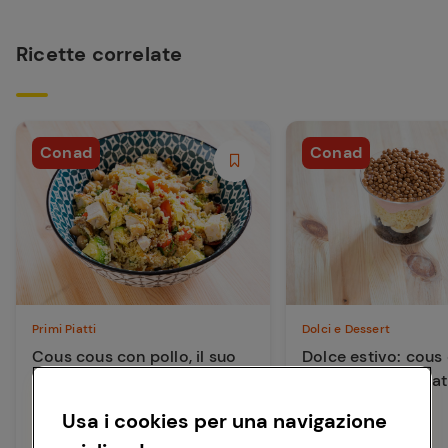
Ricette correlate
Conad
Conad
Primi Piatti
Dolci e Dessert
Cous cous con pollo, il suo
Dolce estivo: cous
brodo, ceci e pomodorini
banane e cioccola
Usa i cookies per una navigazione
25 min
15 min
Facile
Facile