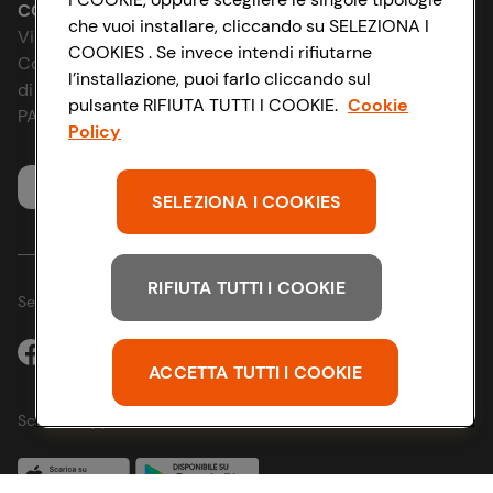
Le cooperative
Accessibilità
CONAD SOCIETÀ COOPERATIVA
che vuoi installare, cliccando su SELEZIONA I
Via Michelino, 59 | 40127 BOLOGNA
COOKIES . Se invece intendi rifiutarne
News & Approfondimenti
D&I e Parità di Genere
Codice Fiscale e Registro Imprese
l’installazione, puoi farlo cliccando sul
di Bologna 00865960157
pulsante RIFIUTA TUTTI I COOKIE.
Cookie
Richiami prodotto
Strategia Fiscale
PARTITA IVA 03320960374
Policy
Whistleblowing
Servizio clienti
SELEZIONA I COOKIES
RIFIUTA TUTTI I COOKIE
Seguici sui Social:
ACCETTA TUTTI I COOKIE
Scarica l'app