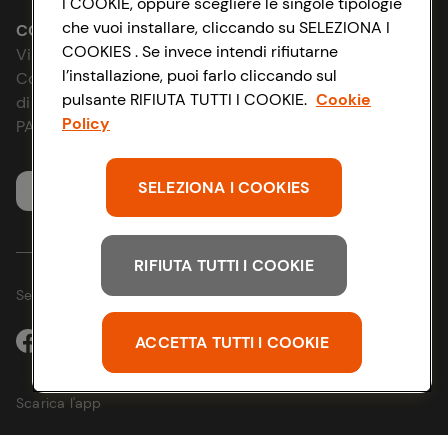
I COOKIE, oppure scegliere le singole tipologie
Le cooperative
che vuoi installare, cliccando su SELEZIONA I
Accessibilità
CONAD SOCIETÀ COOPERATIVA
COOKIES . Se invece intendi rifiutarne
Via Michelino, 59 | 40127 BOLOGNA
News & Approfondimenti
l’installazione, puoi farlo cliccando sul
D&I e Parità di Genere
Codice Fiscale e Registro Imprese
pulsante RIFIUTA TUTTI I COOKIE.
Cookie
di Bologna 00865960157
Richiami prodotto
Policy
Strategia Fiscale
PARTITA IVA 03320960374
Whistleblowing
SELEZIONA I COOKIES
Servizio clienti
RIFIUTA TUTTI I COOKIE
Seguici sui Social:
ACCETTA TUTTI I COOKIE
Scarica l'app