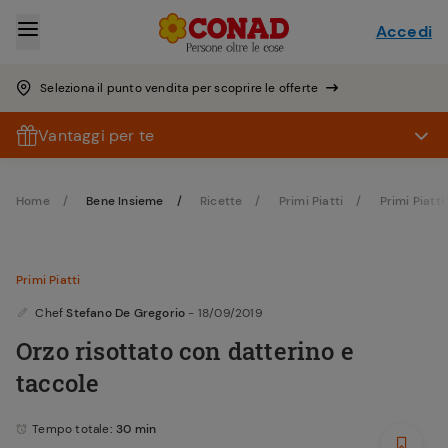
Accedi
Seleziona il punto vendita per scoprire le offerte
Vantaggi per te
Home
Bene Insieme
Ricette
Primi Piatti
Primi Piatti
Primi Piatti
Chef
Stefano De Gregorio
- 18/09/2019
Orzo risottato con datterino e
taccole
Tempo totale
: 30 min