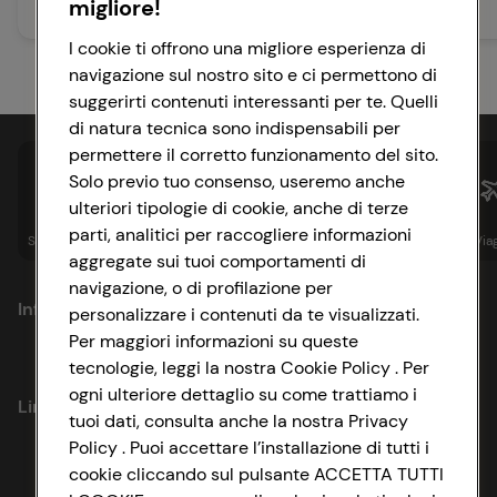
migliore!
30 min
Facile
I cookie ti offrono una migliore esperienza di
navigazione sul nostro sito e ci permettono di
suggerirti contenuti interessanti per te. Quelli
di natura tecnica sono indispensabili per
permettere il corretto funzionamento del sito.
Solo previo tuo consenso, useremo anche
ulteriori tipologie di cookie, anche di terze
parti, analitici per raccogliere informazioni
Spesa online
Assicurazioni
Sapori&
Istituzionale
Via
aggregate sui tuoi comportamenti di
navigazione, o di profilazione per
Informazioni
personalizzare i contenuti da te visualizzati.
Per maggiori informazioni su queste
tecnologie, leggi la nostra Cookie Policy . Per
Privacy Policy
ogni ulteriore dettaglio su come trattiamo i
Link utili
tuoi dati, consulta anche la nostra Privacy
Cookie Policy
Policy . Puoi accettare l’installazione di tutti i
Lavora con noi
cookie cliccando sul pulsante ACCETTA TUTTI
Impostazioni Cookie