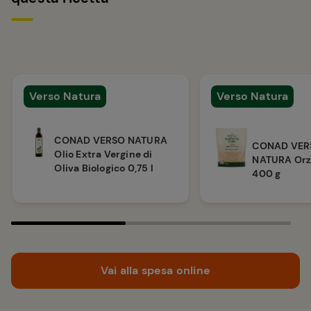
Verso Natura
Verso Natura
CONAD VERSO NATURA
CONAD VER
Olio Extra Vergine di
NATURA Orzo
Oliva Biologico 0,75 l
400 g
Vai alla spesa online