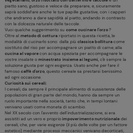
vegetariano, orzo risottato con datterino e taccole
è un
piatto sano, gustoso e veloce da preparare, e, sicuramente
saprà soddisfare anche le tue papille gustative, con i capperi
che andranno a dare sapidità al piatto, andando in contrasto
con la dolcezza naturale delle taccole.
Vuoi qualche suggerimento su
come cucinare l'orzo
?
Oltre al
metodo di cottura
riportato in questa ricetta, le
modalità di cucinarlo sono: dalla più
classica bollitura
come
sostituto del riso per accompagnare un piatto di carne;
alla
cucina al vapore
con acqua speziata per accompagnare le
vostre insalate o
minestrato
insieme ai legumi,
c'è sempre la
soluzione giusta per ogni esigenza. Usato anche per fare il
famoso
caffè d'orzo
, questo cereale sa prestarsi benissimo
ad ogni occasione.
Curiosità sui cereali:
I cereali, da sempre il principale alimento di sussistenza delle
popolazioni di gran parte del mondo, hanno da sempre un
ruolo importante nella società, tanto che, in tempi lontani
venivano usati come moneta di scambio.
Nel XX secolo con l'avvento dell'industrializzazione, si era
assistiti ad un vero e proprio
impoverimento nutrizionale
dei
cereali, che, per varie esigenze (il più delle volte per un fattore
estetico) mediante processi meccanici venivano decorticati,