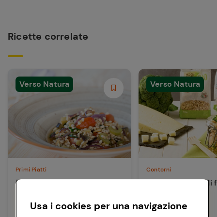
Ricette correlate
Verso Natura
Verso Natura
Primi Piatti
Contorni
Caponata di orzo e verdure
Insalata tiepida di 
broccoli e ceci
Usa i cookies per una navigazione
15 min
Facile