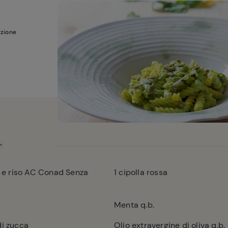
rzione
is e riso AC Conad Senza
1
cipolla rossa
Menta q.b.
di zucca
Olio extravergine di oliva q.b.