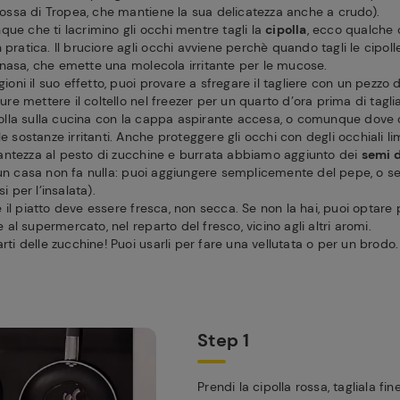
a rossa di Tropea, che mantiene la sua delicatezza anche a crudo).
ue che ti lacrimino gli occhi mentre tagli la
cipolla
, ecco qualche c
 pratica. Il bruciore agli occhi avviene perchè quando tagli le cipoll
nasa, che emette una molecola irritante per le mucose.
gioni il suo effetto, puoi provare a sfregare il tagliere con un pezzo 
pure mettere il coltello nel freezer per un quarto d’ora prima di tagl
ipolla sulla cucina con la cappa aspirante accesa, o comunque dove c
e sostanze irritanti. Anche proteggere gli occhi con degli occhiali lim
antezza al pesto di zucchine e burrata abbiamo aggiunto dei
semi d
 un casa non fa nulla: puoi aggiungere semplicemente del pepe, o se
si per l’insalata).
il piatto deve essere fresca, non secca. Se non la hai, puoi optare 
al supermercato, nel reparto del fresco, vicino agli altri aromi.
arti delle zucchine! Puoi usarli per fare una vellutata o per un brodo.
Step 1
Prendi la cipolla rossa, tagliala f