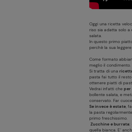
Oggi una ricetta velo
riso sia adatta solo a
salata.
In questo primo piatt
perchè la sua leggerez
Come formato abbiam
meglio il condimento.
Si tratta di una
ricett
pasta fai tutto il res
ottenere piatti di past
Vedrai infatti che
per
bollente salata, e me
conservato. Far cuoce
Se invece è estate
, f
la pasta regolarmente 
primo freschissimo.
Zucchine e burrata
:
quella bianca. E’ anc