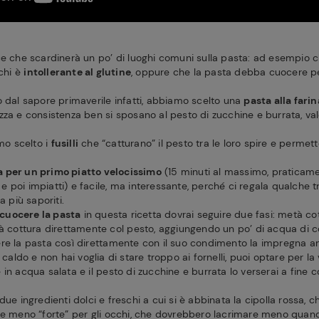
ce che scardinerà un po’ di luoghi comuni sulla pasta: ad esempio c
 chi è
intollerante al glutine
, oppure che la pasta debba cuocere pe
o dal sapore primaverile infatti, abbiamo scelto una
pasta alla farin
za e consistenza ben si sposano al pesto di zucchine e burrata, valo
o scelto i
fusilli
che “catturano” il pesto tra le loro spire e permet
a per un primo piatto velocissimo
(15 minuti al massimo, praticam
to e poi impiatti) e facile, ma interessante, perché ci regala qualche 
a più saporiti.
 cuocere la pasta
in questa ricetta dovrai seguire due fasi: metà cot
tà cottura direttamente col pesto, aggiungendo un po’ di acqua di c
re la pasta così direttamente con il suo condimento la impregna an
a caldo e non hai voglia di stare troppo ai fornelli, puoi optare per la
in acqua salata e il pesto di zucchine e burrata lo verserai a fine c
 due ingredienti dolci e freschi a cui si è abbinata la cipolla rossa, c
he meno “forte” per gli occhi, che dovrebbero lacrimare meno quando