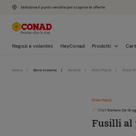
Seleziona il punto vendita per scoprire le offerte
Negozi e volantini
HeyConad
Prodotti
Cart
Home
Bene Insieme
Ricette
Primi Piatti
Primi P
Primi Piatti
Chef
Stefano De Greg
Fusilli a