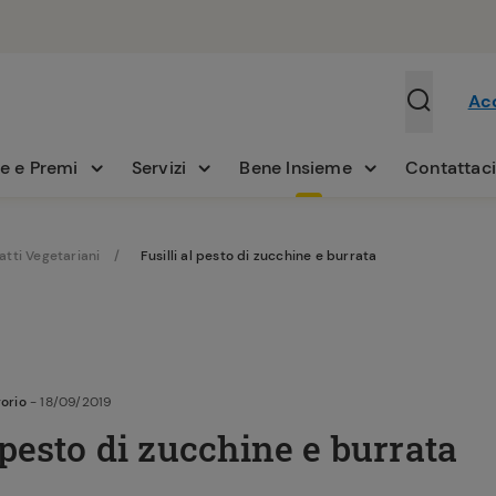
Ac
e e Premi
Servizi
Bene Insieme
Contattac
iatti Vegetariani
Fusilli al pesto di zucchine e burrata
orio
- 18/09/2019
l pesto di zucchine e burrata