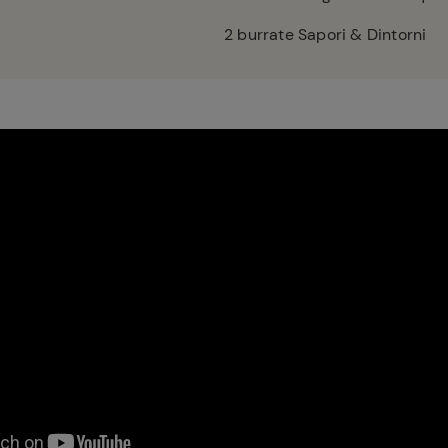
2
burrate Sapori & Dintorni