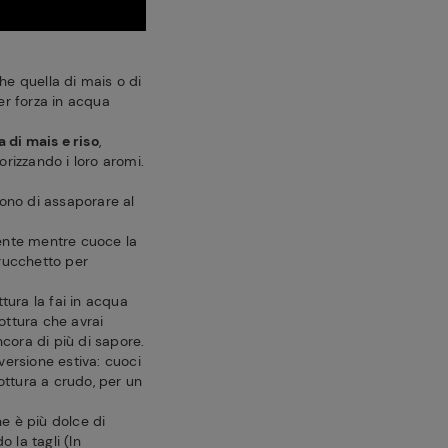
he quella di mais o di
r forza in acqua
a di mais e riso
,
rizzando i loro aromi.
tono di assaporare al
ente mentre cuoce la
trucchetto per
tura la fai in acqua
ottura che avrai
cora di più di sapore.
 versione estiva: cuoci
ottura a crudo, per un
he è più dolce di
 la tagli (In