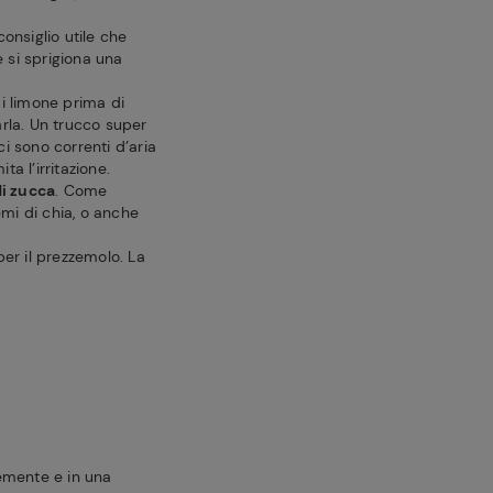
onsiglio utile che
e si sprigiona una
di limone prima di
iarla. Un trucco super
i sono correnti d’aria
ita l’irritazione.
i zucca
. Come
mi di chia, o anche
per il prezzemolo. La
inemente e in una