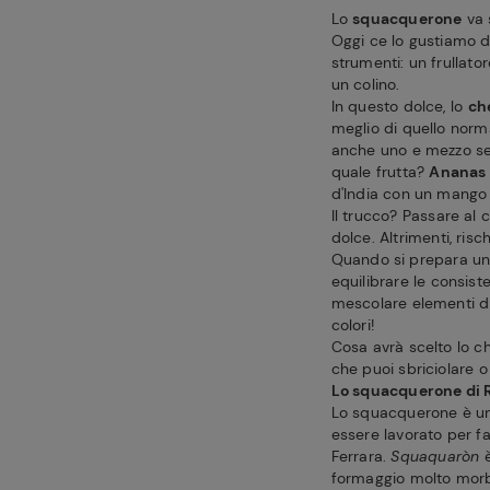
Lo
squacquerone
va 
Oggi ce lo gustiamo d
strumenti: un frullato
un colino.
In questo dolce, lo
ch
meglio di quello norma
anche uno e mezzo se v
quale frutta?
Ananas e
d'India con un mango 
Il trucco? Passare al c
dolce. Altrimenti, ris
Quando si prepara un
equilibrare le consist
mescolare elementi div
colori!
Cosa avrà scelto lo c
che puoi sbriciolare o 
Lo squacquerone di
Lo squacquerone è 
essere lavorato per fa
Ferrara.
Squaquaròn
è
formaggio molto morbi