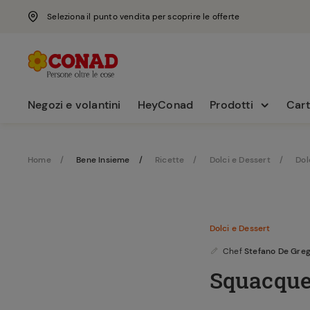
Seleziona il punto vendita per scoprire le offerte
Negozi e volantini
HeyConad
Prodotti
Cart
Home
Bene Insieme
Ricette
Dolci e Dessert
Dol
Dolci e Dessert
Chef
Stefano De Greg
Squacque