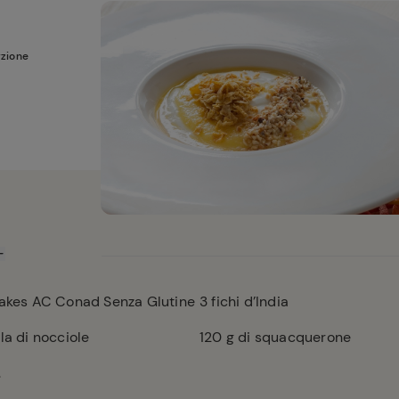
rzione
lakes AC Conad Senza Glutine
3
fichi d’India
la di nocciole
120
g di squacquerone
.