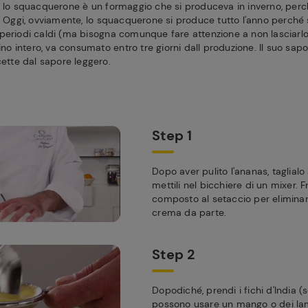
, lo squacquerone è un formaggio che si produceva in inverno, perch
o. Oggi, ovviamente, lo squacquerone si produce tutto l'anno perché
eriodi caldi (ma bisogna comunque fare attenzione a non lasciarlo fu
cino intero, va consumato entro tre giorni dall produzione. Il suo sap
cette dal sapore leggero.
Step 1
Dopo aver pulito l'ananas, taglialo 
mettili nel bicchiere di un mixer. Fr
composto al setaccio per eliminare
crema da parte.
Step 2
Dopodiché, prendi i fichi d'India (
possono usare un mango o dei lamp