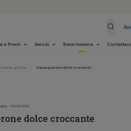
Ac
e e Premi
Servizi
Bene Insieme
Contattac
ci senza glutine
Squacquerone dolce croccante
orio
- 18/09/2019
rone dolce croccante