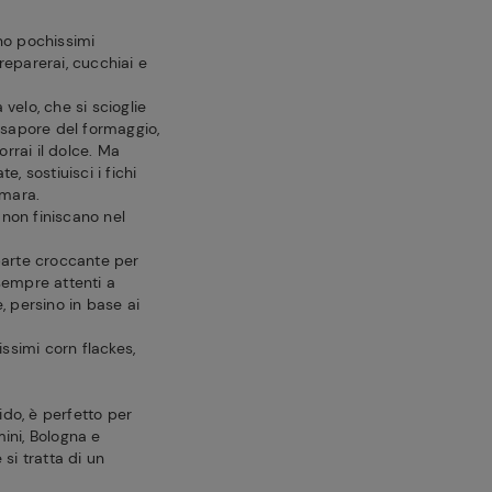
no pochissimi
reparerai, cucchiai e
elo, che si scioglie
l sapore del formaggio,
rrai il dolce. Ma
e, sostiuisci i fichi
amara.
, non finiscano nel
arte croccante per
 sempre attenti a
, persino in base ai
ssimi corn flackes,
do, è perfetto per
mini, Bologna e
 si tratta di un