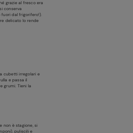
é grazie al fresco era
 si conserva
ori dal frigorifero!).
ore delicato lo rende
a cubetti irregolari e
ulla e passa il
 grumi. Tieni la
se non è stagione, si
oni), puliscili e