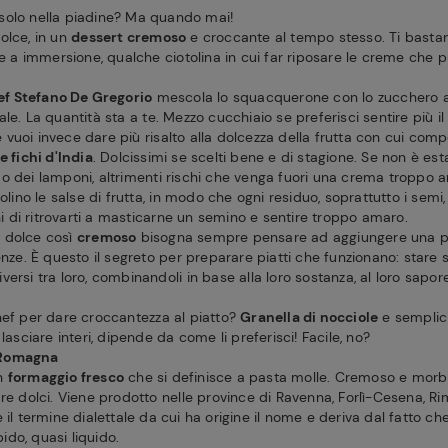
solo nella piadine? Ma quando mai!
olce, in un
dessert cremoso
e croccante al tempo stesso. Ti basta
re a immersione, qualche ciotolina in cui far riposare le creme che p
ef Stefano De Gregorio
mescola lo squacquerone con lo zucchero a v
le. La quantità sta a te. Mezzo cucchiaio se preferisci sentire più i
uoi invece dare più risalto alla dolcezza della frutta con cui compo
 fichi d'India
. Dolcissimi se scelti bene e di stagione. Se non è estat
o dei lamponi, altrimenti rischi che venga fuori una crema troppo 
olino le salse di frutta, in modo che ogni residuo, soprattutto i semi
chi di ritrovarti a masticarne un semino e sentire troppo amaro.
 dolce così
cremoso
bisogna sempre pensare ad aggiungere una p
enze. È questo il segreto per preparare piatti che funzionano: stare
ersi tra loro, combinandoli in base alla loro sostanza, al loro sapore
hef per dare croccantezza al piatto?
Granella di nocciole
e semplici
lasciare interi, dipende da come li preferisci! Facile, no?
 Romagna
un
formaggio fresco
che si definisce a pasta molle. Cremoso e morbi
re dolci. Viene prodotto nelle province di Ravenna, Forlì-Cesena, Ri
 il termine dialettale da cui ha origine il nome e deriva dal fatto che
do, quasi liquido.