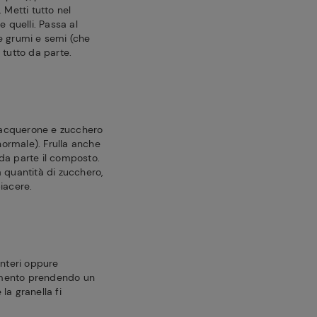
 Metti tutto nel
e quelli. Passa al
e grumi e semi (che
 tutto da parte.
acquerone e zucchero
 normale). Frulla anche
da parte il composto.
 quantità di zucchero,
iacere.
interi oppure
ttamento prendendo un
la granella fi