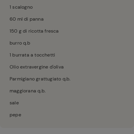
1
scalogno
60
ml di panna
150
g di ricotta fresca
burro q.b
1
burrata a tocchetti
Olio extravergine d'oliva
Parmigiano grattugiato q.b.
maggiorana q.b.
sale
pepe