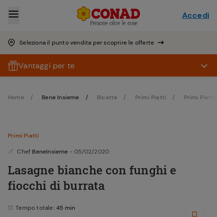
Accedi
Seleziona il punto vendita per scoprire le offerte
Vantaggi per te
Home
Bene Insieme
Ricette
Primi Piatti
Primi Piatti
Primi Piatti
Chef
BeneInsieme
- 05/02/2020
Lasagne bianche con funghi e
fiocchi di burrata
Tempo totale
: 45 min