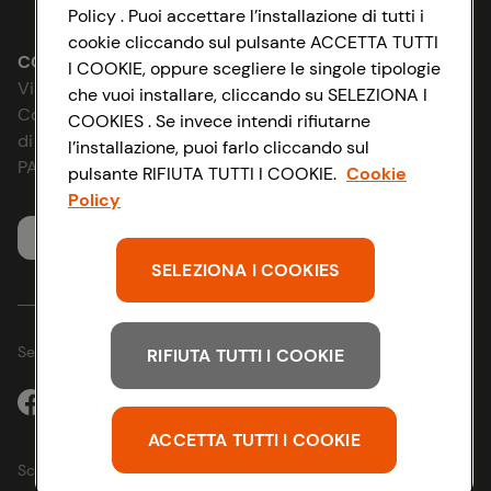
Lavora con noi
Impostazioni Cookie
Policy . Puoi accettare l’installazione di tutti i
cookie cliccando sul pulsante ACCETTA TUTTI
Le cooperative
Accessibilità
CONAD SOCIETÀ COOPERATIVA
I COOKIE, oppure scegliere le singole tipologie
Via Michelino, 59 | 40127 BOLOGNA
che vuoi installare, cliccando su SELEZIONA I
News & Approfondimenti
D&I e Parità di Genere
Codice Fiscale e Registro Imprese
COOKIES . Se invece intendi rifiutarne
di Bologna 00865960157
l’installazione, puoi farlo cliccando sul
Richiami prodotto
Strategia Fiscale
PARTITA IVA 03320960374
pulsante RIFIUTA TUTTI I COOKIE.
Cookie
Policy
Whistleblowing
Servizio clienti
SELEZIONA I COOKIES
Seguici sui Social:
RIFIUTA TUTTI I COOKIE
ACCETTA TUTTI I COOKIE
Scarica l'app