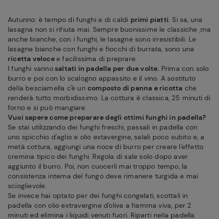
Autunno: è tempo di funghi e di caldi
primi piatti
. Si sa, una
lasagna non si rifiuta mai. Sempre buonissime le classiche ,ma
anche bianche, con i funghi, le lasagne sono irresistibili. Le
lasagne bianche con funghi e fiocchi di burrata, sono una
ricetta veloce
e facilissima di preprare.
I funghi vanno
saltati in padella per due volte.
Prima con solo
burro e poi con lo scalogno appassito e il vino. A sostituto
della besciamella c'è un
composto di panna e ricotta
che
renderà tutto morbidissimo. La cottura è classica, 25 minuti di
forno e si può mangiare
Vuoi sapere come preparare degli ottimi funghi in padella?
Se stai utilizzando dei funghi freschi, passali in padella con
uno spicchio d'aglio e olio extavergine, salali poco subito e, a
metà cottura, aggiungi una noce di burro per creare l'effetto
cremina tipico dei funghi. Regola di sale solo dopo aver
aggiunto il burro. Poi, non cuocerli mai troppo tempo, la
consistenza interna del fungo deve rimanere turgida e mai
scioglievole.
Se invece hai optato per dei funghi congelati, scottali in
padella con olio extravergine d'oliva a fiamma viva, per 2
minuti ed elimina i liquidi venuti fuori. Riparti nella padella