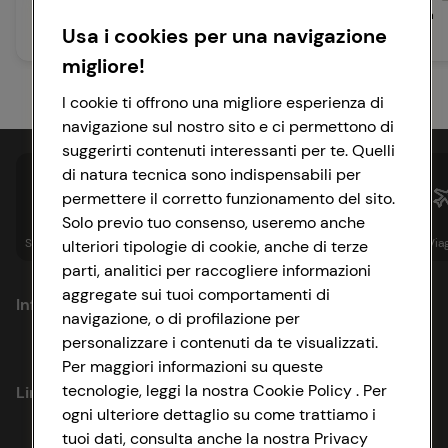
oltre 90 min
Media
Usa i cookies per una navigazione
15 min
Facile
migliore!
I cookie ti offrono una migliore esperienza di
navigazione sul nostro sito e ci permettono di
suggerirti contenuti interessanti per te. Quelli
di natura tecnica sono indispensabili per
permettere il corretto funzionamento del sito.
Solo previo tuo consenso, useremo anche
Spesa online
Assicurazioni
Sapori&
Istituzionale
Via
ulteriori tipologie di cookie, anche di terze
parti, analitici per raccogliere informazioni
aggregate sui tuoi comportamenti di
Informazioni
navigazione, o di profilazione per
personalizzare i contenuti da te visualizzati.
Privacy Policy
Per maggiori informazioni su queste
tecnologie, leggi la nostra Cookie Policy . Per
Link utili
Cookie Policy
ogni ulteriore dettaglio su come trattiamo i
tuoi dati, consulta anche la nostra Privacy