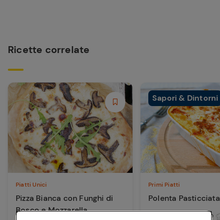
Ricette correlate
Sapori & Dintorni
Piatti Unici
Primi Piatti
Pizza Bianca con Funghi di
Polenta Pasticciata
Bosco e Mozzarella