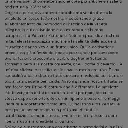
prime versioni di omelette siano ancora più antiche e risalenti
addirittura al XIV secolo.
Origine a parte, ovviamente noi abbiamo voluto dare alla
omelette un tocco tutto nostro, mediterraneo, grazie
all’abbinamento dei pomodori di Pachino della varietà
ciliegino, la cui coltivazione è concentrata nella zona
compresa tra Pachino, Portopalo, Noto e Ispica, dove il clima
mite, l’elevata esposizione solare e la salinità delle acque di
irrigazione danno vita a un frutto unico. Qui la coltivazione
prese il via già all’inizio del secolo scorso, per poi conoscere
una diffusione crescente a partire dagli anni Settanta.
Torniamo però alla nostra omelette, che - come dicevamo - è
un’idea sfiziosa per utilizzare le uova in modo creativo. È una
specialità a base di uova fatte cuocere in velocità con burro e
olio in una padella ben calda. Assomiglia alla nostra frittata se
non fosse per il tipo di cottura che è differente. Le omelette
infatti vengono cotte solo da un lato e poi ripiegate su se
stesse dopo averle farcite con un ripieno a base di formaggi,
verdure e soprattutto prosciutto. Quindi sono ultra versatili e
per questo accontentano un po’ i gusti di tutti. Le
combinazioni dunque sono davvero infinite e possono dare
libero sfogo alla creatività di ognuno.
Noi ve ne suggeriamo una con erbette e pomodorini e in più vi