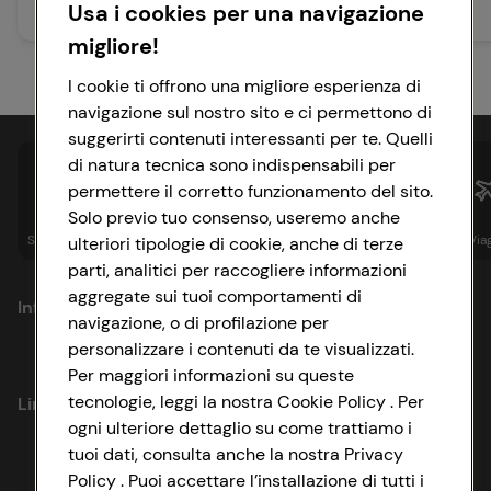
Usa i cookies per una navigazione
oltre 90 min
40 min
Facile
Media
migliore!
I cookie ti offrono una migliore esperienza di
navigazione sul nostro sito e ci permettono di
suggerirti contenuti interessanti per te. Quelli
di natura tecnica sono indispensabili per
permettere il corretto funzionamento del sito.
Solo previo tuo consenso, useremo anche
Spesa online
Assicurazioni
Sapori&
Istituzionale
Via
ulteriori tipologie di cookie, anche di terze
parti, analitici per raccogliere informazioni
aggregate sui tuoi comportamenti di
Informazioni
navigazione, o di profilazione per
personalizzare i contenuti da te visualizzati.
Privacy Policy
Per maggiori informazioni su queste
tecnologie, leggi la nostra Cookie Policy . Per
Link utili
Cookie Policy
ogni ulteriore dettaglio su come trattiamo i
tuoi dati, consulta anche la nostra Privacy
Lavora con noi
Impostazioni Cookie
Policy . Puoi accettare l’installazione di tutti i