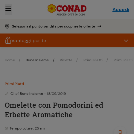
Accedi
Seleziona il punto vendita per scoprire le offerte
Vantaggi per te
Home
Bene Insieme
Ricette
Primi Piatti
Primi Piatti
Primi Piatti
Chef
Bene Insieme
- 18/09/2019
Omelette con Pomodorini ed
Erbette Aromatiche
Tempo totale
: 25 min