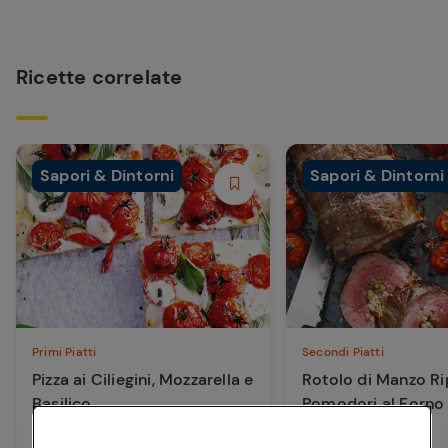
Ricette correlate
Sapori & Dintorni
Sapori & Dintorni
Primi Piatti
Secondi Piatti
Pizza ai Ciliegini, Mozzarella e
Rotolo di Manzo Ri
Basilico
Pomodori al Forno