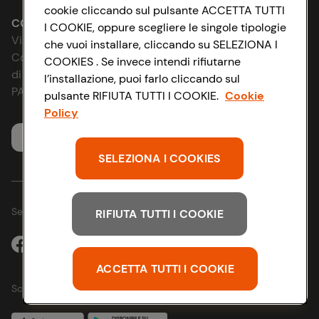
cookie cliccando sul pulsante ACCETTA TUTTI
Le cooperative
Accessibilità
CONAD SOCIETÀ COOPERATIVA
I COOKIE, oppure scegliere le singole tipologie
Via Michelino, 59 | 40127 BOLOGNA
che vuoi installare, cliccando su SELEZIONA I
News & Approfondimenti
D&I e Parità di Genere
Codice Fiscale e Registro Imprese
COOKIES . Se invece intendi rifiutarne
di Bologna 00865960157
l’installazione, puoi farlo cliccando sul
Richiami prodotto
Strategia Fiscale
PARTITA IVA 03320960374
pulsante RIFIUTA TUTTI I COOKIE.
Cookie
Policy
Whistleblowing
Servizio clienti
SELEZIONA I COOKIES
Seguici sui Social:
RIFIUTA TUTTI I COOKIE
ACCETTA TUTTI I COOKIE
Scarica l'app