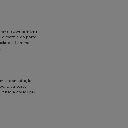
 viva, appena è ben
a e mettila da parte.
rosolare a fiamma
.
on la pancetta, la
epe. Distribuisci
il tutto e chiudi per