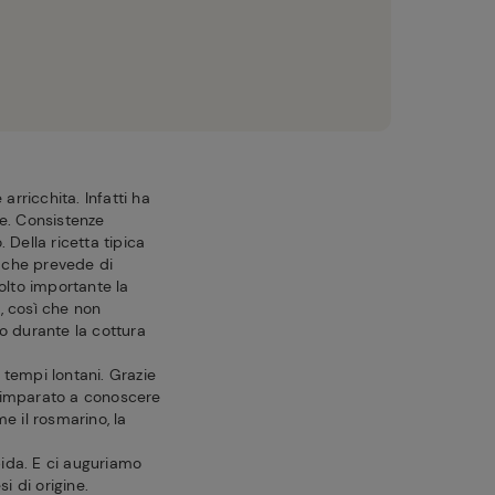
rricchita. Infatti ha
e. Consistenze
 Della ricetta tipica
a che prevede di
molto importante la
, così che non
o durante la cottura
 tempi lontani. Grazie
o imparato a conoscere
e il rosmarino, la
pida. E ci auguriamo
i di origine.