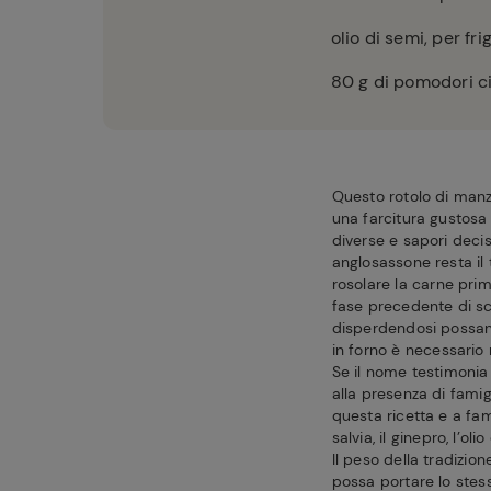
olio di semi, per fr
80
g di pomodori ci
Questo rotolo di manzo
una farcitura gustosa
diverse e sapori decis
anglosassone resta il 
rosolare la carne prim
fase precedente di sco
disperdendosi possano
in forno è necessario 
Se il nome testimonia 
alla presenza di fami
questa ricetta e a fam
salvia, il ginepro, l’oli
Il peso della tradizi
possa portare lo stess