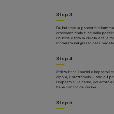
Step 3
Fai indorare la pancetta a fiamma
croccante tirala fuori dalla padell
Sbuccia e trita la cipolla e falla 
moderata nel grasso della padella
Step 4
Strizza bene i panini e impastali c
cipolla, il prezzemolo, il sale e il p
l’impasto sulla carne, poi arrotola 
bene con filo da cucina.
Step 5