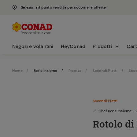
Seleziona il punto vendita per scoprire le offerte
Negozi e volantini
HeyConad
Prodotti
Cart
Home
Bene Insieme
Ricette
Secondi Piatti
Seco
Secondi Piatti
Chef
Bene Insieme
- 
Rotolo d