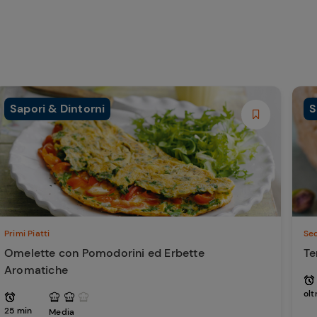
Sapori & Dintorni
S
Primi Piatti
Sec
Omelette con Pomodorini ed Erbette
Te
Aromatiche
olt
25 min
Media