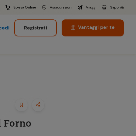
Spesa Online
Assicurazioni
Viaggi
Sapori&
Vantaggi per te
cedi
Registrati
i
l Forno