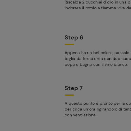
Riscalda 2 cucchiai d’olio in una p
indorare il rotolo a fiamma viva da t
Step 6
Appena ha un bel colore, passalo su
teglia da forno unta con due cucchi
pepa e bagna con il vino bianco.
Step 7
A questo punto è pronto per la co
per circa un’ora rigirandolo di tan
con ventilazione.