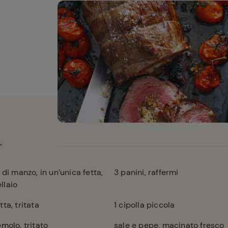
di manzo, in un’unica fetta,
3
panini, raffermi
llaio
ta, tritata
1
cipolla piccola
molo, tritato
sale e pepe, macinato fresco