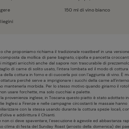
iggere
150
ml di vino bianco
liegini
 che proponiamo richiama il tradizionale roastbeef in una versione a
 composta da mollica di pane bagnato, cipolla e pancetta croccant
i mitigati arricchiti anche dal sapore non trascurabile di prezzemolo.
taglio di carne di solito usato, l’intera lombata ed il modo di cottur
a della cottura in forno e di cuocerla poi con l’aggiunta di vino. È 
ttatura perché serve a imprigionare i succhi della carne all’interno
 mantenerla morbida. Per lo stesso motivo quando giriamo il rotol
non usare forchette, ma solo cucchiai e palette.
la provenienza inglese, in Toscana questo piatto è stato adottato in
glie Inglesi a Firenze e nelle campagne circostanti le massaie hann
iliarizzare con la stessa usando durante la cottura spezie locali, com
o d’oliva e addirittura il Chianti.
one non ci deve spaventare, l’esecuzione è agevole ed abbastanza ra
o clima di festa del Sunday Roast (arrosto della domenica) dei paes