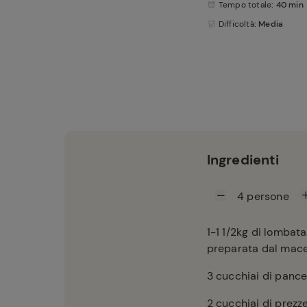
Tempo totale
: 40 min
Difficoltà
: Media
Ingredienti
4
persone
1-1
1/2kg di lombata 
preparata dal mace
3
cucchiai di pancet
2
cucchiai di prezze