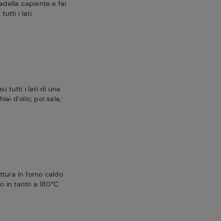
adella capiente e fai
utti i lati.
 tutti i lati di una
ai d’olio; poi sala,
ttura in forno caldo
to in tanto a 180°C