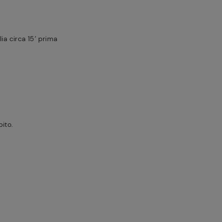
lia circa 15’ prima
bito.