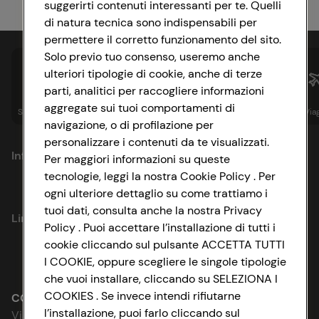
suggerirti contenuti interessanti per te. Quelli
di natura tecnica sono indispensabili per
permettere il corretto funzionamento del sito.
Solo previo tuo consenso, useremo anche
ulteriori tipologie di cookie, anche di terze
parti, analitici per raccogliere informazioni
aggregate sui tuoi comportamenti di
Spesa online
Assicurazioni
Sapori&
Istituzionale
Via
navigazione, o di profilazione per
personalizzare i contenuti da te visualizzati.
Informazioni
Per maggiori informazioni su queste
tecnologie, leggi la nostra Cookie Policy . Per
ogni ulteriore dettaglio su come trattiamo i
Privacy Policy
tuoi dati, consulta anche la nostra Privacy
Link utili
Policy . Puoi accettare l’installazione di tutti i
Cookie Policy
cookie cliccando sul pulsante ACCETTA TUTTI
Lavora con noi
I COOKIE, oppure scegliere le singole tipologie
Impostazioni Cookie
che vuoi installare, cliccando su SELEZIONA I
Le cooperative
COOKIES . Se invece intendi rifiutarne
Accessibilità
CONAD SOCIETÀ COOPERATIVA
l’installazione, puoi farlo cliccando sul
Via Michelino, 59 | 40127 BOLOGNA