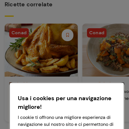
Ricette correlate
Conad
Conad
Piatti Unici
Secondi Piatti
Cappone ripieno con patate
Spezzatino di fara
Usa i cookies per una navigazione
sabbiate
zucca e albicocche
migliore!
150 min
45 min
Facile
Facile
I cookie ti offrono una migliore esperienza di
navigazione sul nostro sito e ci permettono di