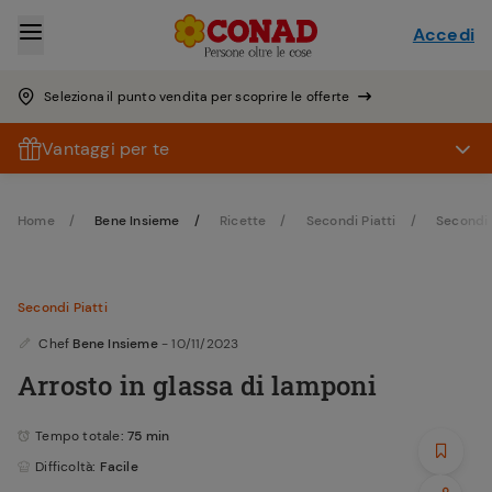
Accedi
Seleziona il punto vendita per scoprire le offerte
Vantaggi per te
Home
Bene Insieme
Ricette
Secondi Piatti
Secondi 
Secondi Piatti
Chef
Bene Insieme
- 10/11/2023
Arrosto in glassa di lamponi
Tempo totale
: 75 min
Difficoltà
: Facile