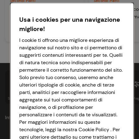
Secondi Piatti
Secondi Piatti
Involtini di tacchino ai
Involtini di pollo c
peperoni con insalata
prosciutto di Parm
Usa i cookies per una navigazione
migliore!
45 min
15 min
Facile
Facile
I cookie ti offrono una migliore esperienza di
navigazione sul nostro sito e ci permettono di
suggerirti contenuti interessanti per te. Quelli
di natura tecnica sono indispensabili per
permettere il corretto funzionamento del sito.
Solo previo tuo consenso, useremo anche
ulteriori tipologie di cookie, anche di terze
parti, analitici per raccogliere informazioni
Spesa online
Assicurazioni
Sapori&
Istituzionale
Via
aggregate sui tuoi comportamenti di
navigazione, o di profilazione per
personalizzare i contenuti da te visualizzati.
Informazioni
Per maggiori informazioni su queste
tecnologie, leggi la nostra Cookie Policy . Per
Privacy Policy
ogni ulteriore dettaglio su come trattiamo i