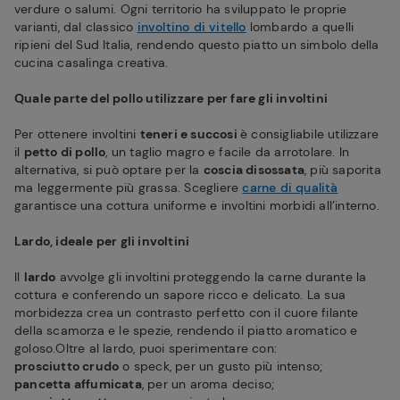
verdure o salumi. Ogni territorio ha sviluppato le proprie
varianti, dal classico
involtino di vitello
lombardo a quelli
ripieni del Sud Italia, rendendo questo piatto un simbolo della
cucina casalinga creativa.
Quale parte del pollo utilizzare per fare gli involtini
Per ottenere involtini
teneri e succosi
è consigliabile utilizzare
il
petto di pollo
, un taglio magro e facile da arrotolare. In
alternativa, si può optare per la
coscia disossata
, più saporita
ma leggermente più grassa. Scegliere
carne di qualità
garantisce una cottura uniforme e involtini morbidi all’interno.
Lardo, ideale per gli involtini
Il
lardo
avvolge gli involtini proteggendo la carne durante la
cottura e conferendo un sapore ricco e delicato. La sua
morbidezza crea un contrasto perfetto con il cuore filante
della scamorza e le spezie, rendendo il piatto aromatico e
goloso.Oltre al lardo, puoi sperimentare con:
prosciutto crudo
o speck, per un gusto più intenso;
pancetta affumicata
, per un aroma deciso;