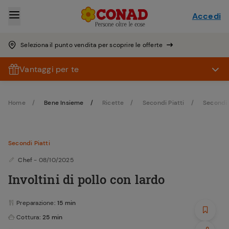
Accedi
Seleziona il punto vendita per scoprire le offerte
Vantaggi per te
Home
Bene Insieme
Ricette
Secondi Piatti
Secondi 
Secondi Piatti
Chef
- 08/10/2025
Involtini di pollo con lardo
Preparazione
: 15 min
Cottura
: 25 min