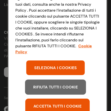
tuoi dati, consulta anche la nostra Privacy
Link utili
Cookie Policy
Policy . Puoi accettare l’installazione di tutti i
cookie cliccando sul pulsante ACCETTA TUTTI
Lavora con noi
Impostazioni Cookie
I COOKIE, oppure scegliere le singole tipologie
che vuoi installare, cliccando su SELEZIONA I
Le cooperative
Accessibilità
CONAD SOCIETÀ COOPERATIVA
COOKIES . Se invece intendi rifiutarne
Via Michelino, 59 | 40127 BOLOGNA
l’installazione, puoi farlo cliccando sul
News & Approfondimenti
D&I e Parità di Genere
Codice Fiscale e Registro Imprese
pulsante RIFIUTA TUTTI I COOKIE.
Cookie
di Bologna 00865960157
Policy
Richiami prodotto
Strategia Fiscale
PARTITA IVA 03320960374
Whistleblowing
SELEZIONA I COOKIES
Servizio clienti
RIFIUTA TUTTI I COOKIE
Seguici sui Social:
ACCETTA TUTTI I COOKIE